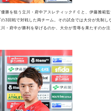
グ優勝を狙う立川・府中アスレティックＦＣと、伊藤雅範監
プの3回戦で対戦した両チーム。その試合では大分が先制し
立川・府中が勝利を挙げるのか、大分が雪辱を果たすのか注