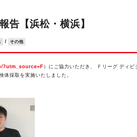
報告【浜松・横浜】
/
ス
その他
jp/?utm_source=F
）に
ご協力いただき、 Ｆリーグ ディビジ
検体採取を実施いたしました。