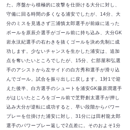
デウソン神戸
アリーナ情報
た。序盤から積極的に攻撃を仕掛ける大分に対し、
ポルセイド浜田
チケット情報
守備に回る時間の多くなる浦安でしたが、14分、大
エスポラーダ北海道
ミラクルスマイル新居浜
過去の記録
バルドラール浦安
分のミスを見逃さず三浦慎太郎選手が前線に送った
フウガドールすみだ
ボールを原辰介選手がゴール前に持ち込み、大分GK
しながわシティ
岩永汰紀選手の右わきを抜くゴールを決め先制に成
立川アスレティックFC
功します。少ないチャンスを生かした浦安は、追加
ペスカドーラ町田
点を奪いたいところでしたが、15分、仁部屋和弘選
湘南ベルマーレ
ボアルース長野
手のアシストから左サイドの白方秀和選手が滑り込
FOLLOW US!
名古屋オーシャンズ
んでゴール。試合を振り出しに戻します。1対1で迎
シュライカー大阪
えた後半、白方選手のシュートを浦安GK藤原潤選手
ボルクバレット北九州
がはじいたところをゴール前で芝野創太選手が押し
バサジィ大分
込み大分が逆転に成功すると、早い段階からパワー
選手の通算記録（Ｆ２）
プレーを仕掛けた浦安に対し、31分には田村龍太郎
選手のパワープレー返しで2点差に。そのおよそ1分