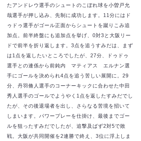
たアンドレウ選手のシュートのこぼれ球を小曽戸允
哉選手が押し込み、先制に成功します。11分にはド
ゥドゥ選手がゴール正面からシュートを蹴りこみ追
加点。前半終盤にも追加点を挙げ、0対3と大阪リー
ドで前半を折り返します。3点を追うすみだは、まず
は1点を返したいところでしたが、27分、ドゥドゥ
選手との連係から前鈍内 マティアス エルナン選
手にゴールを決められ4点を追う苦しい展開に。29
分、丹羽脩人選手のコーナーキックに合わせた中田
秀人選手のゴールでようやく1点を返したすみだでし
たが、その後退場者を出し、さらなる苦境を招いて
しまいます。パワープレーを仕掛け、最後までゴー
ルを狙ったすみだでしたが、追撃及ばず2対5で敗
戦。大阪が共同開催を2連勝で終え、3位に浮上しま