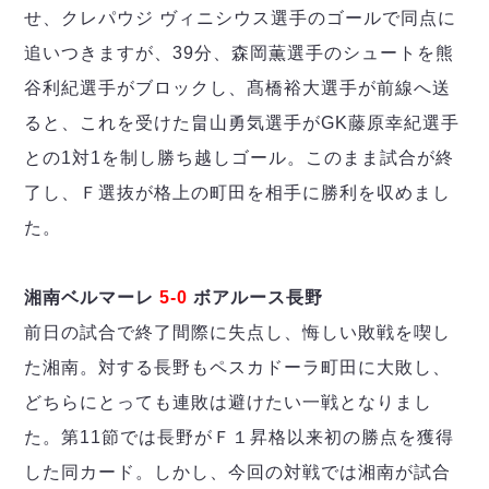
せ、クレパウジ ヴィニシウス選手のゴールで同点に
追いつきますが、39分、森岡薫選手のシュートを熊
谷利紀選手がブロックし、髙橋裕大選手が前線へ送
ると、これを受けた畠山勇気選手がGK藤原幸紀選手
との1対1を制し勝ち越しゴール。このまま試合が終
了し、Ｆ選抜が格上の町田を相手に勝利を収めまし
た。
湘南ベルマーレ
5-0
ボアルース長野
前日の試合で終了間際に失点し、悔しい敗戦を喫し
た湘南。対する長野もペスカドーラ町田に大敗し、
どちらにとっても連敗は避けたい一戦となりまし
た。第11節では長野がＦ１昇格以来初の勝点を獲得
した同カード。しかし、今回の対戦では湘南が試合