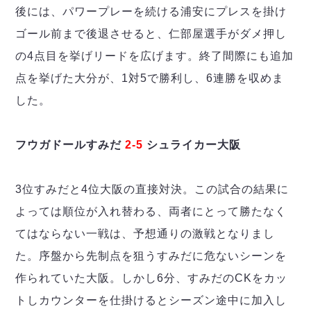
ヴォスクオーレ仙台
後には、パワープレーを続ける浦安にプレスを掛け
マルバ水戸FC
ゴール前まで後退させると、仁部屋選手がダメ押し
リガーレヴィア葛飾
の4点目を挙げリードを広げます。終了間際にも追加
Y．S．C．C．横浜
ヴィンセドール白山
点を挙げた大分が、1対5で勝利し、6連勝を収めま
アグレミーナ浜松
した。
デウソン神戸
ポルセイド浜田
フウガドールすみだ
2-5
シュライカー大阪
ミラクルスマイル新居浜
3位すみだと4位大阪の直接対決。この試合の結果に
よっては順位が入れ替わる、両者にとって勝たなく
てはならない一戦は、予想通りの激戦となりまし
た。序盤から先制点を狙うすみだに危ないシーンを
作られていた大阪。しかし6分、すみだのCKをカッ
トしカウンターを仕掛けるとシーズン途中に加入し