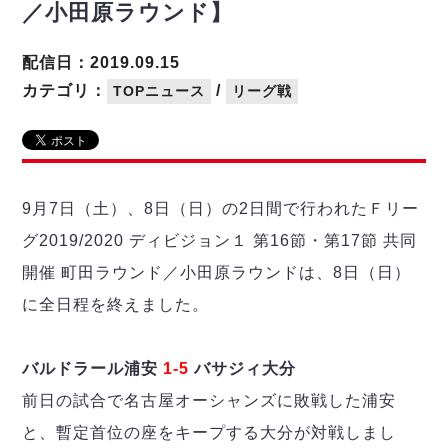
リーグ概要
ABOUT US
個人ランキング｜第2PK
／小田原ラウンド】
ペスカドーラ町田
湘南ベルマーレ
メットライフ生命Ｆ２リーグ
リーグ概要
配信日：2019.09.15
過去の記録
ARCHIVE
ボアルース長野
カテゴリ：
/
TOPニュース
リーグ戦
名古屋オーシャンズ
試合日程
日本フットサルリーグについて
過去の試合記録
シュライカー大阪
プロジェクト
PROJECT
順位表
大会概要
ボルクバレット北九州
戦績表
リーグ要項
01
ディビジョン1 試合記録
DIVISION
バサジィ大分
警告・退場・出場停止選手
クラブライセンス関連
ABeam AWARD
9月7日（土）、8日（日）の2日間で行われたＦリー
ディビジョン2 試合記録
個人ランキング｜ゴール
アリーナ観戦マナー&ルール
メットライフ生命Ｆ２リーグ
Ｆリーグカップ 試合記録
グ2019/2020 ディビジョン１ 第16節・第17節 共同
個人ランキング｜シュート
開催 町田ラウンド／小田原ラウンドは、8日（日）
個人ランキング｜シュート成功率
リーグ統計データ
ヴォスクオーレ仙台
個人ランキング｜第2PK
に全日程を終えました。
マルバ水戸FC
記念ゴール
リガーレヴィア葛飾
メットライフ生命Ｆリーグカップ 2026
ハットトリック
バルドラール浦安
1-5
バサジィ大分
Y．S．C．C．横浜
02
DIVISION
担当審判員
ヴィンセドール白山
前日の試合で名古屋オーシャンズに敗戦した浦安
試合日程・結果
アグレミーナ浜松
大会概要
と、暫定首位の座をキープする大分が対戦しまし
選手の通算記録（Ｆ１）