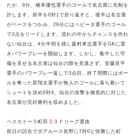
たが、9分、橋本優也選手のゴールで名古屋に先制を
許します。前半を0対1で折り返すと、後半は名古屋
がペースをつかみ、26分にはペピータ選手のゴール
で2点をリードします。流れの中からチャンスを作れ
ない仙台は、4分半弱を残し森村孝志選手をGKに置
きパワープレーを開始します。しかし、集中した守
備を見せる名古屋は仙台の隙を見逃さず、安藤良平
選手のパワープレー返しで3点目。終了間際にはボー
ルを奪った星翔太選手が無人のゴールに落ち着いて
シュートを決め0対4。仙台の攻撃を徹底的に封じた
名古屋が完封勝利を収めました。
ペスカドーラ町田
2-3
Ｆリーグ選抜
前日の試合でボアルース長野に7対0と快勝した町