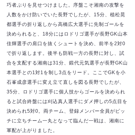
巧者ぶりを見せつけました。序盤こそ湘南の攻撃を
人数をかけ防いでいた長野でしたが、15分、植松晃
都選手の折り返しから高橋広大選手に先制ゴールを
決められると、18分にはロドリゴ選手が長野GK山本
佳輝選手の肩口を抜くシュートを決め、前半を2対0
で折り返します。後半も防戦一方の長野に対し、試
合を支配する湘南は31分、鍛代元気選手が長野GK山
本選手との1対1を制し3点をリード。ここでGKを小
石峯成彦選手に変え立て直しを図る長野でしたが、
35分、ロドリゴ選手に個人技からゴールを決められ
ると試合終盤には刈込真人選手にダメ押しの5点目を
決められ5対0。両チーム、登録メンバー全員がピッ
チに立ちチーム一丸となって臨んだ一戦は、湘南に
軍配が上がりました。