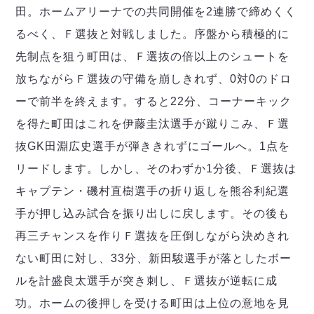
田。ホームアリーナでの共同開催を2連勝で締めくく
るべく、Ｆ選抜と対戦しました。序盤から積極的に
先制点を狙う町田は、Ｆ選抜の倍以上のシュートを
放ちながらＦ選抜の守備を崩しきれず、0対0のドロ
ーで前半を終えます。すると22分、コーナーキック
を得た町田はこれを伊藤圭汰選手が蹴りこみ、Ｆ選
抜GK田淵広史選手が弾ききれずにゴールへ。1点を
リードします。しかし、そのわずか1分後、Ｆ選抜は
キャプテン・磯村直樹選手の折り返しを熊谷利紀選
手が押し込み試合を振り出しに戻します。その後も
再三チャンスを作りＦ選抜を圧倒しながら決めきれ
ない町田に対し、33分、新田駿選手が落としたボー
ルを計盛良太選手が突き刺し、Ｆ選抜が逆転に成
功。ホームの後押しを受ける町田は上位の意地を見