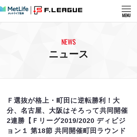
MENU
ニュースを読む
NEWS
NEWS
すべてのニュース
試合を観る
MATCHES
ニュース
リーグ戦
リーグカップ
メットライフ生命Ｆ１リーグ
クラブを知る
CLUB
Ｆチャレンジリーグ
U-23選抜
試合日程
クラブ
メットライフ生命Ｆ１リーグ
チケットを買う
順位表
TICKET
チケット
戦績表
Ｆ選抜が格上・町田に逆転勝利！大
メディア情報
エスポラーダ北海道
警告・退場・出場停止選手
フットサル日本代表
分、名古屋、大阪はそろって共同開催
バルドラール浦安
アリーナ情報
ARENA
個人ランキング｜ゴール
その他
2連勝【Ｆリーグ2019/2020 ディビジ
フウガドールすみだ
個人ランキング｜シュート
しながわシティ
ョン１ 第18節 共同開催町田ラウンド
個人ランキング｜シュート成功率
立川アスレティックFC