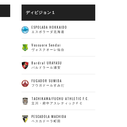
ディビジョン１
ESPOLADA HOKKAIDO
エスポラーダ北海道
Voscuore Sendai
ヴォスクオーレ仙台
Bardral URAYASU
バルドラール浦安
FUGADOR SUMIDA
フウガドールすみだ
TACHIKAWA/FUCHU ATHLETIC F.C.
立川・府中アスレティックＦＣ
PESCADOLA MACHIDA
ペスカドーラ町田