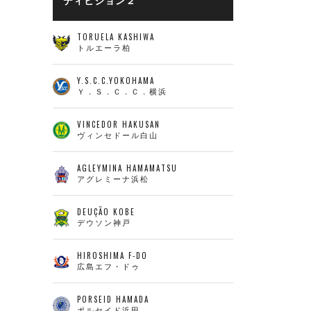
ディビジョン２
TORUELA KASHIWA
トルエーラ柏
Y.S.C.C.YOKOHAMA
Ｙ．Ｓ．Ｃ．Ｃ．横浜
VINCEDOR HAKUSAN
ヴィンセドール白山
AGLEYMINA HAMAMATSU
アグレミーナ浜松
DEUÇÃO KOBE
デウソン神戸
HIROSHIMA F-DO
広島エフ・ドゥ
PORSEID HAMADA
ポルセイド浜田