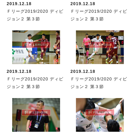
デウソン神戸
2019.12.18
2019.12.18
ポルセイド浜田
Ｆリーグ2019/2020 ディビ
Ｆリーグ2019/2020 ディビ
エスポラーダ北海道
ミラクルスマイル新居浜
ジョン２ 第３節
ジョン２ 第３節
バルドラール浦安
フウガドールすみだ
しながわシティ
立川アスレティックFC
ペスカドーラ町田
湘南ベルマーレ
ボアルース長野
2019.12.18
2019.12.18
FOLLOW US!
Ｆリーグ2019/2020 ディビ
Ｆリーグ2019/2020 ディビ
名古屋オーシャンズ
ジョン２ 第３節
ジョン２ 第３節
シュライカー大阪
ボルクバレット北九州
バサジィ大分
選手の通算記録（Ｆ２）