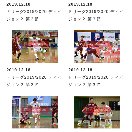
個人ランキング｜第2PK
2019.12.18
2019.12.18
ペスカドーラ町田
Ｆリーグ2019/2020 ディビ
Ｆリーグ2019/2020 ディビ
湘南ベルマーレ
メットライフ生命Ｆ２リーグ
リーグ概要
過去の記録
ARCHIVE
ジョン２ 第３節
ジョン２ 第３節
ボアルース長野
名古屋オーシャンズ
試合日程
日本フットサルリーグについて
過去の試合記録
シュライカー大阪
プロジェクト
PROJECT
順位表
大会概要
ボルクバレット北九州
戦績表
リーグ要項
01
ディビジョン1 試合記録
DIVISION
バサジィ大分
警告・退場・出場停止選手
クラブライセンス関連
ABeam AWARD
ディビジョン2 試合記録
個人ランキング｜ゴール
アリーナ観戦マナー&ルール
メットライフ生命Ｆ２リーグ
Ｆリーグカップ 試合記録
2019.12.18
2019.12.18
個人ランキング｜シュート
Ｆリーグ2019/2020 ディビ
Ｆリーグ2019/2020 ディビ
個人ランキング｜シュート成功率
リーグ統計データ
ヴォスクオーレ仙台
ジョン２ 第３節
ジョン２ 第３節
個人ランキング｜第2PK
マルバ水戸FC
記念ゴール
リガーレヴィア葛飾
ハットトリック
Y．S．C．C．横浜
02
DIVISION
担当審判員
ヴィンセドール白山
アグレミーナ浜松
選手の通算記録（Ｆ１）