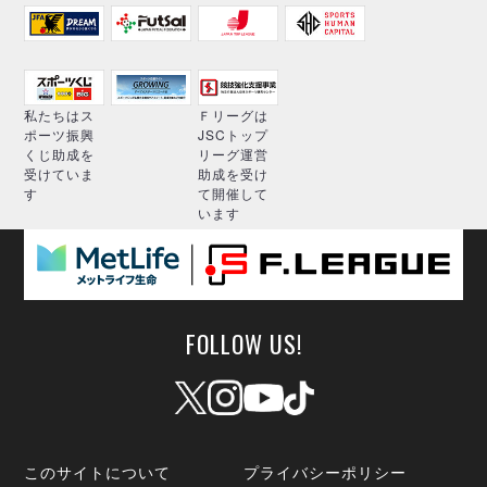
私たちはス
Ｆリーグは
ポーツ振興
JSCトップ
くじ助成を
リーグ運営
受けていま
助成を受け
す
て開催して
います
FOLLOW US!
このサイトについて
プライバシーポリシー