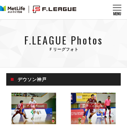
MENU
ニュースを読む
NEWS
F.LEAGUE Photos
すべてのニュース
試合を観る
MATCHES
リーグ戦
Ｆリーグフォト
リーグカップ
メットライフ生命Ｆ１リーグ
クラブを知る
CLUB
Ｆチャレンジリーグ
U-23選抜
試合日程
クラブ
メットライフ生命Ｆ１リーグ
デウソン神戸
チケットを買う
順位表
TICKET
チケット
戦績表
メディア情報
エスポラーダ北海道
警告・退場・出場停止選手
フットサル日本代表
バルドラール浦安
アリーナ情報
ARENA
個人ランキング｜ゴール
その他
フウガドールすみだ
個人ランキング｜シュート
しながわシティ
個人ランキング｜シュート成功率
立川アスレティックFC
リーグ概要
ABOUT US