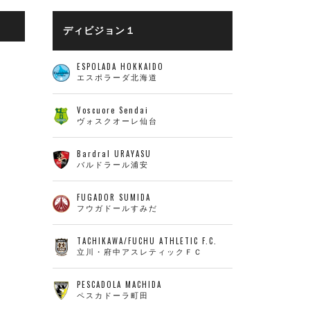
ディビジョン１
ESPOLADA HOKKAIDO
エスポラーダ北海道
Voscuore Sendai
ヴォスクオーレ仙台
Bardral URAYASU
バルドラール浦安
FUGADOR SUMIDA
フウガドールすみだ
TACHIKAWA/FUCHU ATHLETIC F.C.
立川・府中アスレティックＦＣ
PESCADOLA MACHIDA
ペスカドーラ町田