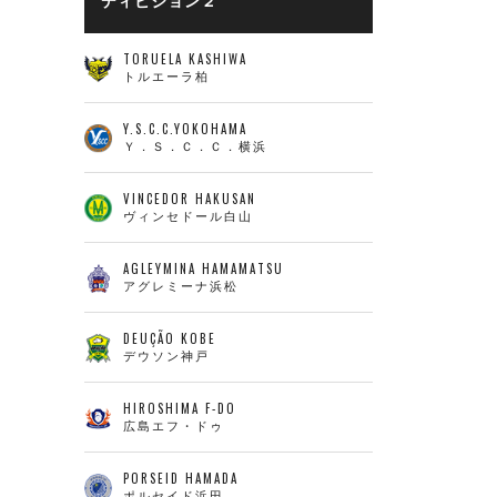
ディビジョン２
TORUELA KASHIWA
トルエーラ柏
Y.S.C.C.YOKOHAMA
Ｙ．Ｓ．Ｃ．Ｃ．横浜
VINCEDOR HAKUSAN
ヴィンセドール白山
AGLEYMINA HAMAMATSU
アグレミーナ浜松
DEUÇÃO KOBE
デウソン神戸
HIROSHIMA F-DO
広島エフ・ドゥ
PORSEID HAMADA
ポルセイド浜田