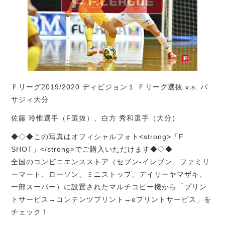
Ｆリーグ2019/2020 ディビジョン１ Ｆリーグ選抜 v.s. バ
サジィ大分
佐藤 玲惟選手（F選抜）、白方 秀和選手（大分）
◆◇◆この写真はオフィシャルフォト<strong>「F
SHOT」</strong>でご購入いただけます◆◇◆
全国のコンビニエンスストア（セブン-イレブン、ファミリ
ーマート、ローソン、ミニストップ、デイリーヤマザキ、
一部スーパー）に設置されたマルチコピー機から「プリン
トサービス→コンテンツプリント→eプリントサービス」を
チェック！