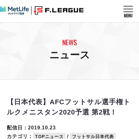
MENU
ニュースを読む
NEWS
NEWS
すべてのニュース
試合を観る
MATCHES
ニュース
リーグ戦
リーグカップ
メットライフ生命Ｆ１リーグ
クラブを知る
CLUB
Ｆチャレンジリーグ
U-23選抜
試合日程
クラブ
メットライフ生命Ｆ１リーグ
チケットを買う
順位表
TICKET
チケット
戦績表
【日本代表】AFCフットサル選手権ト
メディア情報
エスポラーダ北海道
警告・退場・出場停止選手
フットサル日本代表
ルクメニスタン2020予選 第2戦！
バルドラール浦安
アリーナ情報
ARENA
個人ランキング｜ゴール
その他
フウガドールすみだ
個人ランキング｜シュート
配信日：2019.10.23
しながわシティ
個人ランキング｜シュート成功率
カテゴリ：
/
TOPニュース
フットサル日本代表
立川アスレティックFC