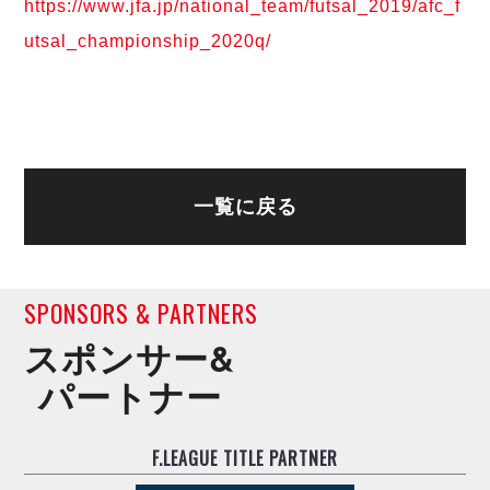
デウソン神戸
https://www.jfa.jp/national_team/futsal_2019/afc_f
アリーナ情報
ポルセイド浜田
utsal_championship_2020q/
チケット情報
エスポラーダ北海道
ミラクルスマイル新居浜
過去の記録
バルドラール浦安
フウガドールすみだ
しながわシティ
立川アスレティックFC
ペスカドーラ町田
一覧に戻る
湘南ベルマーレ
ボアルース長野
FOLLOW US!
名古屋オーシャンズ
SPONSORS & PARTNERS
シュライカー大阪
スポンサー&
ボルクバレット北九州
パートナー
バサジィ大分
選手の通算記録（Ｆ２）
F.LEAGUE TITLE PARTNER