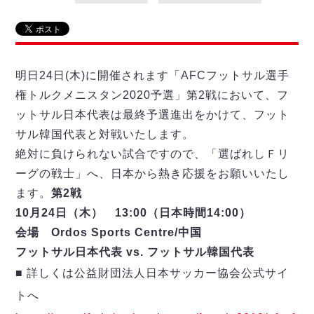
リーグ概要
ABOUT US
個人ランキング｜第2PK
ペスカドーラ町田
湘南ベルマーレ
メットライフ生命Ｆ２リーグ
リーグ概要
過去の記録
ARCHIVE
ボアルース長野
名古屋オーシャンズ
明日24日(木)に開催されます「AFCフットサル選手
試合日程
日本フットサルリーグについて
過去の試合記録
シュライカー大阪
プロジェクト
権トルクメニスタン2020予選」第2戦において、フ
PROJECT
順位表
大会概要
ボルクバレット北九州
ットサル日本代表は最終予選進出をかけて、フット
戦績表
リーグ要項
01
ディビジョン1 試合記録
DIVISION
バサジィ大分
サル韓国代表と対戦いたします。
警告・退場・出場停止選手
クラブライセンス関連
ABeam AWARD
ディビジョン2 試合記録
絶対に負けられない試合ですので、「選ばれしＦリ
個人ランキング｜ゴール
アリーナ観戦マナー&ルール
メットライフ生命Ｆ２リーグ
Ｆリーグカップ 試合記録
個人ランキング｜シュート
ーグの戦士」へ、日本から熱き応援をお願いいたし
個人ランキング｜シュート成功率
ます。
第2戦
リーグ統計データ
ヴォスクオーレ仙台
個人ランキング｜第2PK
10月24日（木） 13:00（日本時間14:00）
マルバ水戸FC
会場 Ordos Sports Centre/中国
記念ゴール
リガーレヴィア葛飾
メットライフ生命Ｆリーグカップ 2026
フットサル日本代表 vs. フットサル韓国代表
ハットトリック
Y．S．C．C．横浜
02
DIVISION
■ 詳しくは公益財団法人日本サッカー協会公式サイ
担当審判員
ヴィンセドール白山
試合日程・結果
トへ
アグレミーナ浜松
大会概要
選手の通算記録（Ｆ１）