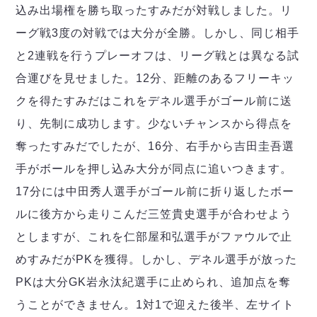
デウソン神戸
アリーナ情報
込み出場権を勝ち取ったすみだが対戦しました。リ
ポルセイド浜田
チケット情報
ーグ戦3度の対戦では大分が全勝。しかし、同じ相手
エスポラーダ北海道
ミラクルスマイル新居浜
過去の記録
バルドラール浦安
と2連戦を行うプレーオフは、リーグ戦とは異なる試
フウガドールすみだ
合運びを見せました。12分、距離のあるフリーキッ
しながわシティ
クを得たすみだはこれをデネル選手がゴール前に送
立川アスレティックFC
り、先制に成功します。少ないチャンスから得点を
ペスカドーラ町田
奪ったすみだでしたが、16分、右手から吉田圭吾選
湘南ベルマーレ
手がボールを押し込み大分が同点に追いつきます。
ボアルース長野
FOLLOW US!
名古屋オーシャンズ
17分には中田秀人選手がゴール前に折り返したボー
シュライカー大阪
ルに後方から走りこんだ三笠貴史選手が合わせよう
ボルクバレット北九州
としますが、これを仁部屋和弘選手がファウルで止
バサジィ大分
めすみだがPKを獲得。しかし、デネル選手が放った
選手の通算記録（Ｆ２）
PKは大分GK岩永汰紀選手に止められ、追加点を奪
うことができません。1対1で迎えた後半、左サイト