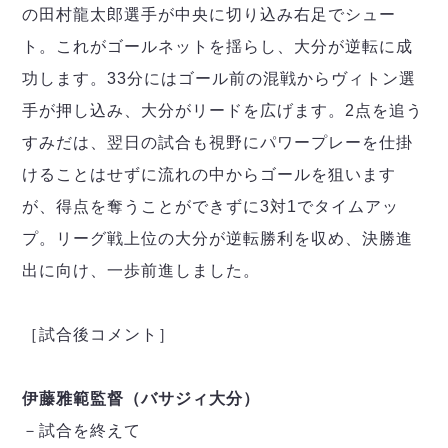
ヴォスクオーレ仙台
の田村龍太郎選手が中央に切り込み右足でシュー
マルバ水戸FC
ト。これがゴールネットを揺らし、大分が逆転に成
リガーレヴィア葛飾
功します。33分にはゴール前の混戦からヴィトン選
Y．S．C．C．横浜
手が押し込み、大分がリードを広げます。2点を追う
ヴィンセドール白山
アグレミーナ浜松
すみだは、翌日の試合も視野にパワープレーを仕掛
デウソン神戸
けることはせずに流れの中からゴールを狙います
ポルセイド浜田
が、得点を奪うことができずに3対1でタイムアッ
ミラクルスマイル新居浜
プ。リーグ戦上位の大分が逆転勝利を収め、決勝進
出に向け、一歩前進しました。
［試合後コメント］
伊藤雅範監督（バサジィ大分）
－試合を終えて