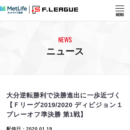
MENU
ニュースを読む
NEWS
NEWS
すべてのニュース
試合を観る
MATCHES
ニュース
リーグ戦
リーグカップ
メットライフ生命Ｆ１リーグ
クラブを知る
CLUB
Ｆチャレンジリーグ
U-23選抜
試合日程
クラブ
メットライフ生命Ｆ１リーグ
チケットを買う
順位表
TICKET
チケット
戦績表
大分逆転勝利で決勝進出に一歩近づく
メディア情報
エスポラーダ北海道
警告・退場・出場停止選手
フットサル日本代表
【Ｆリーグ2019/2020 ディビジョン１
バルドラール浦安
アリーナ情報
ARENA
個人ランキング｜ゴール
その他
プレーオフ準決勝 第1戦】
フウガドールすみだ
個人ランキング｜シュート
しながわシティ
個人ランキング｜シュート成功率
配信日：2020.01.19
立川アスレティックFC