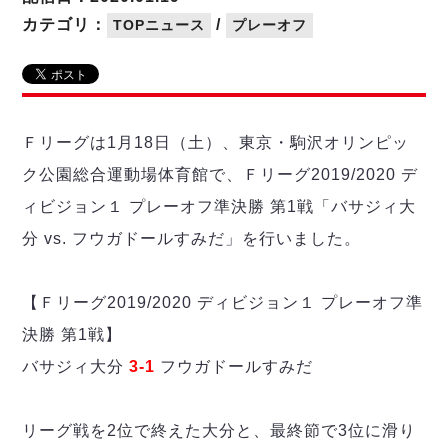
リーグ概要
ABOUT US
個人ランキング｜第2PK
ペスカドーラ町田
カテゴリ：
/
TOPニュース
プレーオフ
湘南ベルマーレ
メットライフ生命Ｆ２リーグ
リーグ概要
過去の記録
ARCHIVE
ボアルース長野
名古屋オーシャンズ
試合日程
日本フットサルリーグについて
過去の試合記録
シュライカー大阪
プロジェクト
PROJECT
順位表
大会概要
Ｆリーグは1月18日（土）、東京・駒沢オリンピッ
ボルクバレット北九州
戦績表
リーグ要項
01
ク公園総合運動場体育館で、Ｆリーグ2019/2020 デ
ディビジョン1 試合記録
DIVISION
バサジィ大分
警告・退場・出場停止選手
クラブライセンス関連
ABeam AWARD
ィビジョン１ プレーオフ準決勝 第1戦「バサジィ大
ディビジョン2 試合記録
個人ランキング｜ゴール
アリーナ観戦マナー&ルール
メットライフ生命Ｆ２リーグ
Ｆリーグカップ 試合記録
分 vs. フウガドールすみだ」を行いました。
個人ランキング｜シュート
個人ランキング｜シュート成功率
リーグ統計データ
ヴォスクオーレ仙台
個人ランキング｜第2PK
【Ｆリーグ2019/2020 ディビジョン１ プレーオフ準
マルバ水戸FC
決勝 第1戦】
記念ゴール
リガーレヴィア葛飾
メットライフ生命Ｆリーグカップ 2026
バサジィ大分
3-1
フウガドールすみだ
ハットトリック
Y．S．C．C．横浜
02
DIVISION
担当審判員
ヴィンセドール白山
試合日程・結果
アグレミーナ浜松
リーグ戦を2位で終えた大分と、最終節で3位に滑り
大会概要
選手の通算記録（Ｆ１）