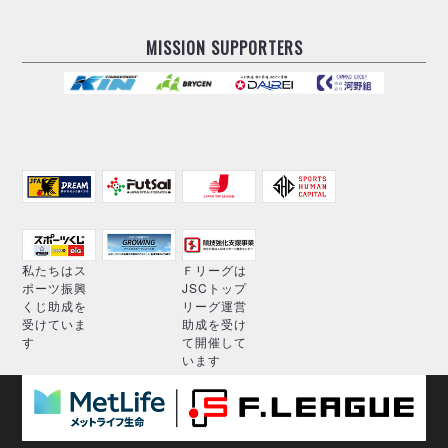
MISSION SUPPORTERS
私たちはス
Ｆリーグは
ポーツ振興
JSCトップ
くじ助成を
リーグ運営
受けていま
助成を受け
す
て開催して
います