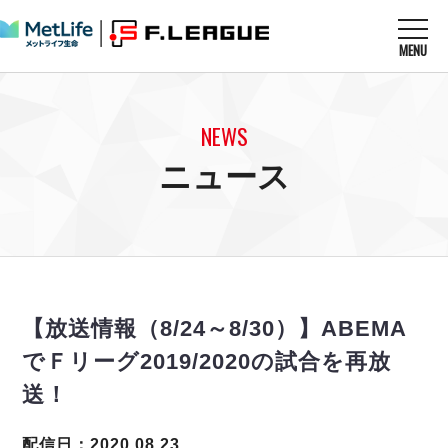
MENU
ニュースを読む
NEWS
NEWS
すべてのニュース
試合を観る
MATCHES
ニュース
リーグ戦
リーグカップ
メットライフ生命Ｆ１リーグ
クラブを知る
CLUB
Ｆチャレンジリーグ
U-23選抜
試合日程
クラブ
メットライフ生命Ｆ１リーグ
チケットを買う
順位表
TICKET
チケット
戦績表
【放送情報（8/24～8/30）】ABEMA
メディア情報
エスポラーダ北海道
警告・退場・出場停止選手
フットサル日本代表
でＦリーグ2019/2020の試合を再放
バルドラール浦安
アリーナ情報
ARENA
個人ランキング｜ゴール
その他
送！
フウガドールすみだ
個人ランキング｜シュート
しながわシティ
個人ランキング｜シュート成功率
配信日：2020.08.23
立川アスレティックFC