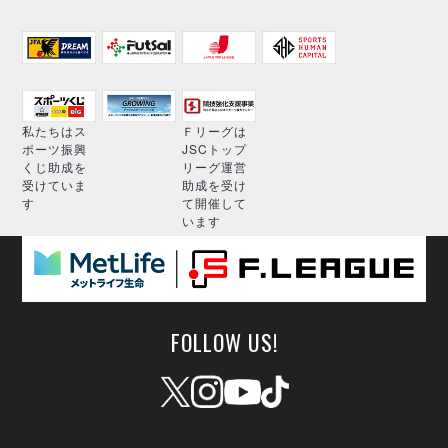
私たちはス
Ｆリーグは
ポーツ振興
JSCトップ
くじ助成を
リーグ運営
受けていま
助成を受け
す
て開催して
います
FOLLOW US!