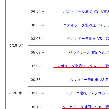
デウソン神戸
アリーナ情報
ポルセイド浜田
チケット情報
06:54～
バルドラール浦安 VS 名古屋オ
エスポラーダ北海道
ミラクルスマイル新居浜
過去の記録
バルドラール浦安
00:55～
エスポラーダ北海道 VS シュラ
フウガドールすみだ
しながわシティ
立川アスレティックFC
03:06～
ペスカドーラ町田 VS ボアル
ペスカドーラ町田
8/25(火)
湘南ベルマーレ
05:07～
バルドラール浦安 VS バサ
ボアルース長野
FOLLOW US!
名古屋オーシャンズ
07:02～
エスポラーダ北海道 VS 立川・府中ア
シュライカー大阪
ボルクバレット北九州
00:55～
ペスカドーラ町田 VS Fリ
バサジィ大分
8/26(水)
03:08～
Fリーグ選抜 VS フウガドー
選手の通算記録（Ｆ２）
05:13～
ペスカドーラ町田 VS 名古屋オ