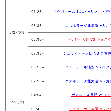
ヴォスクオーレ仙台
マルバ水戸FC
01:25～
フウガドールすみだ VS 立川・府中ア
リガーレヴィア葛飾
Y．S．C．C．横浜
03:35～
エスポラーダ北海道 VS ボアル
ヴィンセドール白山
8/27(木)
アグレミーナ浜松
05:35～
バサジィ大分 VS ヴォスクオ
デウソン神戸
ポルセイド浜田
07:33～
シュライカー大阪 VS 名古屋オ
ミラクルスマイル新居浜
00:55～
バルドラール浦安 VS ペスカド
02:55～
エスポラーダ北海道 VS 湘南ベ
04:54～
ボアルース長野 VS Fリー
8/28(金)
06:42～
シュライカー大阪 VS バサジ