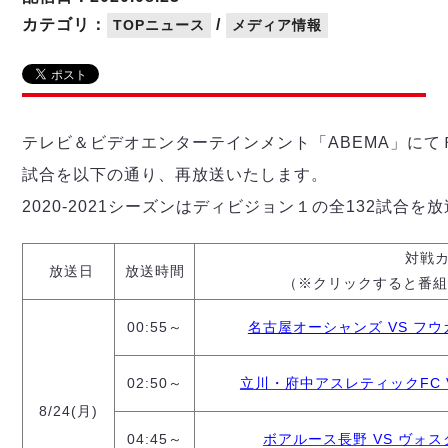
リーグ概要
ABOUT US
個人ランキング｜第2PK
ペスカドーラ町田
カテゴリ：
/
TOPニュース
メディア情報
湘南ベルマーレ
メットライフ生命Ｆ２リーグ
リーグ概要
過去の記録
ARCHIVE
ボアルース長野
名古屋オーシャンズ
試合日程
日本フットサルリーグについて
過去の試合記録
シュライカー大阪
プロジェクト
PROJECT
順位表
大会概要
テレビ＆ビデオエンターテインメント「ABEMA」にてＦリ
ボルクバレット北九州
戦績表
リーグ要項
01
試合を以下の通り、再放送いたします。
ディビジョン1 試合記録
DIVISION
バサジィ大分
警告・退場・出場停止選手
クラブライセンス関連
ABeam AWARD
2020-2021シーズンはディビジョン１の全132試合を
ディビジョン2 試合記録
個人ランキング｜ゴール
アリーナ観戦マナー&ルール
メットライフ生命Ｆ２リーグ
Ｆリーグカップ 試合記録
個人ランキング｜シュート
対戦
放送日
放送時間
個人ランキング｜シュート成功率
リーグ統計データ
（※クリックすると番組
ヴォスクオーレ仙台
個人ランキング｜第2PK
マルバ水戸FC
00:55～
名古屋オーシャンズ VS フウガド
記念ゴール
リガーレヴィア葛飾
メットライフ生命Ｆリーグカップ 2026
ハットトリック
Y．S．C．C．横浜
02
02:50～
立川・府中アスレティックFC VS 
DIVISION
担当審判員
ヴィンセドール白山
試合日程・結果
8/24(月)
アグレミーナ浜松
大会概要
選手の通算記録（Ｆ１）
04:45～
ボアルース長野 VS ヴォスクオ