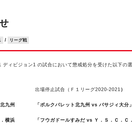
せ
/
ス
リーグ戦
021 ディビジョン1 の試合において懲戒処分を受けた以下
。
試合（Ｆ１リーグ2020-2021
）
ト北九州
「ボルクバレット北九州 vs バサジィ大分」（2
フウガドールすみだ vs Ｙ．Ｓ．Ｃ．Ｃ．横浜」（