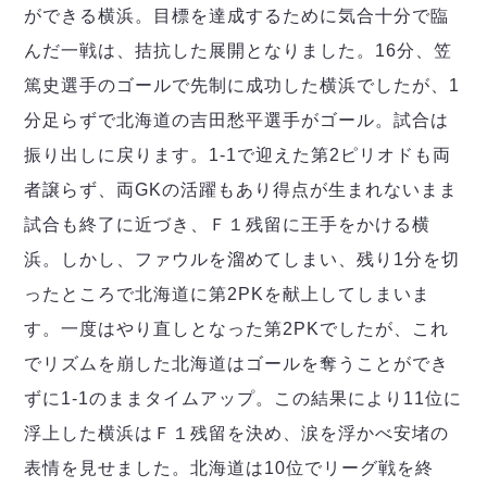
デウソン神戸
アリーナ情報
ができる横浜。目標を達成するために気合十分で臨
ポルセイド浜田
チケット情報
んだ一戦は、拮抗した展開となりました。16分、笠
エスポラーダ北海道
ミラクルスマイル新居浜
過去の記録
バルドラール浦安
篤史選手のゴールで先制に成功した横浜でしたが、1
フウガドールすみだ
分足らずで北海道の吉田愁平選手がゴール。試合は
しながわシティ
振り出しに戻ります。1-1で迎えた第2ピリオドも両
立川アスレティックFC
者譲らず、両GKの活躍もあり得点が生まれないまま
ペスカドーラ町田
試合も終了に近づき、Ｆ１残留に王手をかける横
湘南ベルマーレ
浜。しかし、ファウルを溜めてしまい、残り1分を切
ボアルース長野
FOLLOW US!
名古屋オーシャンズ
ったところで北海道に第2PKを献上してしまいま
シュライカー大阪
す。一度はやり直しとなった第2PKでしたが、これ
ボルクバレット北九州
でリズムを崩した北海道はゴールを奪うことができ
バサジィ大分
ずに1-1のままタイムアップ。この結果により11位に
選手の通算記録（Ｆ２）
浮上した横浜はＦ１残留を決め、涙を浮かべ安堵の
表情を見せました。北海道は10位でリーグ戦を終