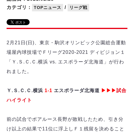
リーグ概要
ABOUT US
個人ランキング｜第2PK
ペスカドーラ町田
カテゴリ：
/
TOPニュース
リーグ戦
湘南ベルマーレ
メットライフ生命Ｆ２リーグ
リーグ概要
過去の記録
ARCHIVE
ボアルース長野
名古屋オーシャンズ
試合日程
日本フットサルリーグについて
過去の試合記録
シュライカー大阪
プロジェクト
PROJECT
順位表
大会概要
2月21日(日)、東京・駒沢オリンピック公園総合運動
ボルクバレット北九州
戦績表
リーグ要項
01
場屋内球技場でＦリーグ2020-2021 ディビジョン１
ディビジョン1 試合記録
DIVISION
バサジィ大分
警告・退場・出場停止選手
クラブライセンス関連
ABeam AWARD
「Ｙ.Ｓ.Ｃ.Ｃ.横浜 vs. エスポラーダ北海道」が行わ
ディビジョン2 試合記録
個人ランキング｜ゴール
アリーナ観戦マナー&ルール
メットライフ生命Ｆ２リーグ
Ｆリーグカップ 試合記録
れました。
個人ランキング｜シュート
個人ランキング｜シュート成功率
リーグ統計データ
ヴォスクオーレ仙台
個人ランキング｜第2PK
Ｙ.Ｓ.Ｃ.Ｃ.横浜
1-1
エスポラーダ北海道
▶▶▶
試合
マルバ水戸FC
ハイライト
記念ゴール
リガーレヴィア葛飾
メットライフ生命Ｆリーグカップ 2026
ハットトリック
Y．S．C．C．横浜
02
DIVISION
担当審判員
ヴィンセドール白山
前の試合でボアルース長野が敗戦したため、引き分
試合日程・結果
アグレミーナ浜松
け以上の結果で11位に浮上しＦ１残留を決めること
大会概要
選手の通算記録（Ｆ１）