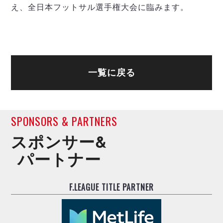
ヴォスクオーレ仙台
え、全日本フットサル選手権大会に臨みます。
マルバ水戸FC
リガーレヴィア葛飾
Y．S．C．C．横浜
ヴィンセドール白山
アグレミーナ浜松
一覧に戻る
デウソン神戸
ポルセイド浜田
ミラクルスマイル新居浜
SPONSORS & PARTNERS
スポンサー&
パートナー
F.LEAGUE TITLE PARTNER