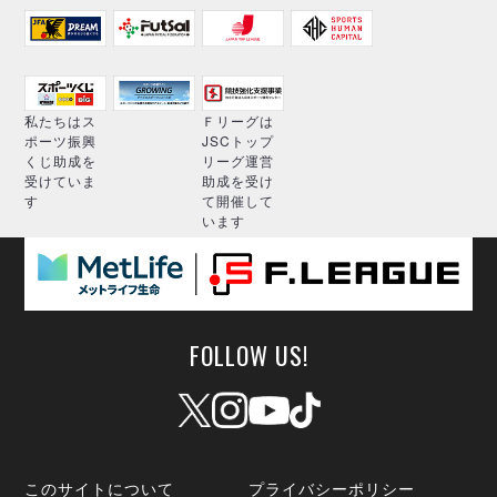
私たちはス
Ｆリーグは
ポーツ振興
JSCトップ
くじ助成を
リーグ運営
受けていま
助成を受け
す
て開催して
います
FOLLOW US!
このサイトについて
プライバシーポリシー