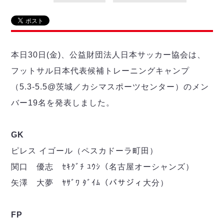
リーグ概要
ABOUT US
個人ランキング｜第2PK
ペスカドーラ町田
湘南ベルマーレ
メットライフ生命Ｆ２リーグ
リーグ概要
過去の記録
ARCHIVE
ボアルース長野
名古屋オーシャンズ
本日30日(金)、公益財団法人日本サッカー協会は、
試合日程
日本フットサルリーグについて
過去の試合記録
シュライカー大阪
プロジェクト
PROJECT
順位表
大会概要
フットサル日本代表候補トレーニングキャンプ
ボルクバレット北九州
戦績表
リーグ要項
01
（5.3-5.5@茨城／カシマスポーツセンター）のメン
ディビジョン1 試合記録
DIVISION
バサジィ大分
警告・退場・出場停止選手
クラブライセンス関連
ABeam AWARD
バー19名を発表しました。
ディビジョン2 試合記録
個人ランキング｜ゴール
アリーナ観戦マナー&ルール
メットライフ生命Ｆ２リーグ
Ｆリーグカップ 試合記録
個人ランキング｜シュート
GK
個人ランキング｜シュート成功率
リーグ統計データ
ヴォスクオーレ仙台
個人ランキング｜第2PK
ピレス イゴール（ペスカドーラ町田）
マルバ水戸FC
関口 優志 ｾｷｸﾞﾁ ﾕｳｼ（名古屋オーシャンズ）
記念ゴール
リガーレヴィア葛飾
メットライフ生命Ｆリーグカップ 2026
矢澤 大夢 ﾔｻﾞﾜ ﾀﾞｲﾑ（バサジィ大分）
ハットトリック
Y．S．C．C．横浜
02
DIVISION
担当審判員
ヴィンセドール白山
試合日程・結果
アグレミーナ浜松
FP
大会概要
選手の通算記録（Ｆ１）