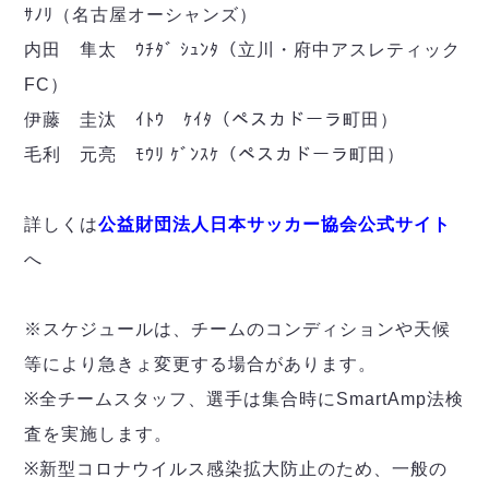
ヴォスクオーレ仙台
ｻﾉﾘ（名古屋オーシャンズ）
マルバ水戸FC
内田 隼太 ｳﾁﾀﾞ ｼｭﾝﾀ（立川・府中アスレティック
リガーレヴィア葛飾
FC）
Y．S．C．C．横浜
伊藤 圭汰 ｲﾄｳ ｹｲﾀ（ペスカドーラ町田）
ヴィンセドール白山
アグレミーナ浜松
毛利 元亮 ﾓｳﾘ ｹﾞﾝｽｹ（ペスカドーラ町田）
デウソン神戸
ポルセイド浜田
詳しくは
公益財団法人日本サッカー協会公式サイト
ミラクルスマイル新居浜
へ
※スケジュールは、チームのコンディションや天候
等により急きょ変更する場合があります。
※全チームスタッフ、選手は集合時にSmartAmp法検
査を実施します。
※新型コロナウイルス感染拡大防止のため、一般の