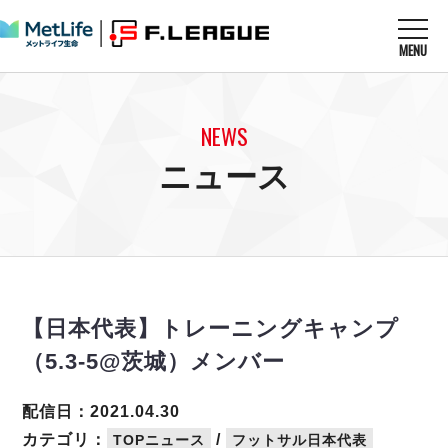
MENU
ニュースを読む
NEWS
NEWS
すべてのニュース
試合を観る
MATCHES
ニュース
リーグ戦
リーグカップ
メットライフ生命Ｆ１リーグ
クラブを知る
CLUB
Ｆチャレンジリーグ
U-23選抜
試合日程
クラブ
メットライフ生命Ｆ１リーグ
チケットを買う
順位表
TICKET
チケット
戦績表
【日本代表】トレーニングキャンプ
メディア情報
エスポラーダ北海道
警告・退場・出場停止選手
フットサル日本代表
（5.3-5@茨城）メンバー
バルドラール浦安
アリーナ情報
ARENA
個人ランキング｜ゴール
その他
フウガドールすみだ
個人ランキング｜シュート
配信日：2021.04.30
しながわシティ
個人ランキング｜シュート成功率
カテゴリ：
/
TOPニュース
フットサル日本代表
立川アスレティックFC