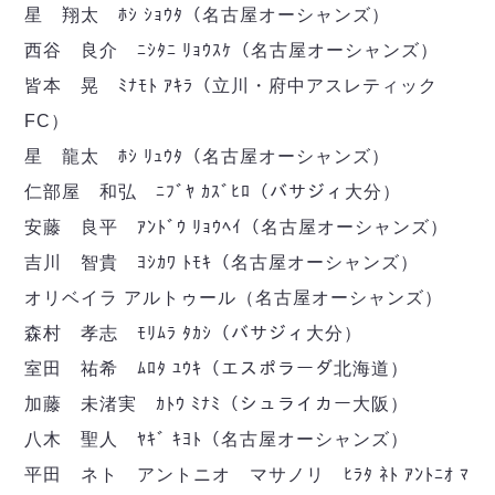
デウソン神戸
アリーナ情報
星 翔太 ﾎｼ ｼｮｳﾀ（名古屋オーシャンズ）
ポルセイド浜田
チケット情報
西谷 良介 ﾆｼﾀﾆ ﾘｮｳｽｹ（名古屋オーシャンズ）
エスポラーダ北海道
ミラクルスマイル新居浜
過去の記録
皆本 晃 ﾐﾅﾓﾄ ｱｷﾗ（立川・府中アスレティック
バルドラール浦安
フウガドールすみだ
FC）
しながわシティ
星 龍太 ﾎｼ ﾘｭｳﾀ（名古屋オーシャンズ）
立川アスレティックFC
仁部屋 和弘 ﾆﾌﾞﾔ ｶｽﾞﾋﾛ（バサジィ大分）
ペスカドーラ町田
安藤 良平 ｱﾝﾄﾞｳ ﾘｮｳﾍｲ（名古屋オーシャンズ）
湘南ベルマーレ
吉川 智貴 ﾖｼｶﾜ ﾄﾓｷ（名古屋オーシャンズ）
ボアルース長野
FOLLOW US!
名古屋オーシャンズ
オリベイラ アルトゥール（名古屋オーシャンズ）
シュライカー大阪
森村 孝志 ﾓﾘﾑﾗ ﾀｶｼ（バサジィ大分）
ボルクバレット北九州
室田 祐希 ﾑﾛﾀ ﾕｳｷ（エスポラーダ北海道）
バサジィ大分
加藤 未渚実 ｶﾄｳ ﾐﾅﾐ（シュライカー大阪）
選手の通算記録（Ｆ２）
八木 聖人 ﾔｷﾞ ｷﾖﾄ（名古屋オーシャンズ）
平田 ネト アントニオ マサノリ ﾋﾗﾀ ﾈﾄ ｱﾝﾄﾆｵ ﾏ