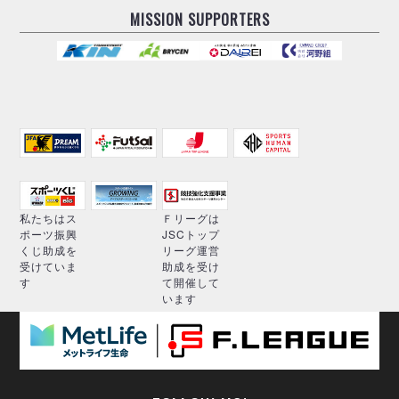
MISSION SUPPORTERS
私たちはス
Ｆリーグは
ポーツ振興
JSCトップ
くじ助成を
リーグ運営
受けていま
助成を受け
す
て開催して
います