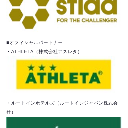
ヴォスクオーレ仙台
マルバ水戸FC
リガーレヴィア葛飾
Y．S．C．C．横浜
ヴィンセドール白山
アグレミーナ浜松
■オフィシャルパートナー
デウソン神戸
・ATHLETA（株式会社アスレタ）
ポルセイド浜田
ミラクルスマイル新居浜
・ルートインホテルズ（ルートインジャパン株式会
社）