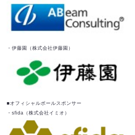
デウソン神戸
アリーナ情報
ポルセイド浜田
チケット情報
エスポラーダ北海道
ミラクルスマイル新居浜
過去の記録
バルドラール浦安
フウガドールすみだ
しながわシティ
立川アスレティックFC
・伊藤園（株式会社伊藤園）
ペスカドーラ町田
湘南ベルマーレ
ボアルース長野
FOLLOW US!
名古屋オーシャンズ
シュライカー大阪
ボルクバレット北九州
■オフィシャルボールスポンサー
バサジィ大分
・sfida（株式会社イミオ）
選手の通算記録（Ｆ２）