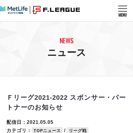
MENU
ニュースを読む
NEWS
NEWS
すべてのニュース
試合を観る
MATCHES
ニュース
リーグ戦
リーグカップ
メットライフ生命Ｆ１リーグ
クラブを知る
CLUB
Ｆチャレンジリーグ
U-23選抜
試合日程
クラブ
メットライフ生命Ｆ１リーグ
チケットを買う
順位表
TICKET
チケット
戦績表
Ｆリーグ2021-2022 スポンサー・パー
メディア情報
エスポラーダ北海道
警告・退場・出場停止選手
フットサル日本代表
トナーのお知らせ
バルドラール浦安
アリーナ情報
ARENA
個人ランキング｜ゴール
その他
フウガドールすみだ
個人ランキング｜シュート
配信日：2021.05.05
しながわシティ
個人ランキング｜シュート成功率
カテゴリ：
/
TOPニュース
リーグ戦
立川アスレティックFC