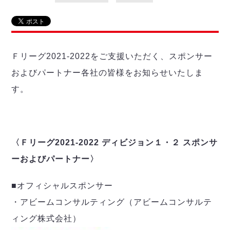
リーグ概要
ABOUT US
個人ランキング｜第2PK
ペスカドーラ町田
湘南ベルマーレ
メットライフ生命Ｆ２リーグ
リーグ概要
過去の記録
ARCHIVE
ボアルース長野
名古屋オーシャンズ
Ｆリーグ2021-2022をご支援いただく、スポンサー
試合日程
日本フットサルリーグについて
過去の試合記録
シュライカー大阪
プロジェクト
PROJECT
順位表
大会概要
およびパートナー各社の皆様をお知らせいたしま
ボルクバレット北九州
戦績表
リーグ要項
01
す。
ディビジョン1 試合記録
DIVISION
バサジィ大分
警告・退場・出場停止選手
クラブライセンス関連
ABeam AWARD
ディビジョン2 試合記録
個人ランキング｜ゴール
アリーナ観戦マナー&ルール
メットライフ生命Ｆ２リーグ
Ｆリーグカップ 試合記録
個人ランキング｜シュート
個人ランキング｜シュート成功率
〈Ｆリーグ2021-2022 ディビジョン１・２ スポンサ
リーグ統計データ
ヴォスクオーレ仙台
個人ランキング｜第2PK
ーおよびパートナー〉
マルバ水戸FC
記念ゴール
リガーレヴィア葛飾
メットライフ生命Ｆリーグカップ 2026
■オフィシャルスポンサー
ハットトリック
Y．S．C．C．横浜
02
DIVISION
・アビームコンサルティング（アビームコンサルテ
担当審判員
ヴィンセドール白山
試合日程・結果
アグレミーナ浜松
ィング株式会社）
大会概要
選手の通算記録（Ｆ１）