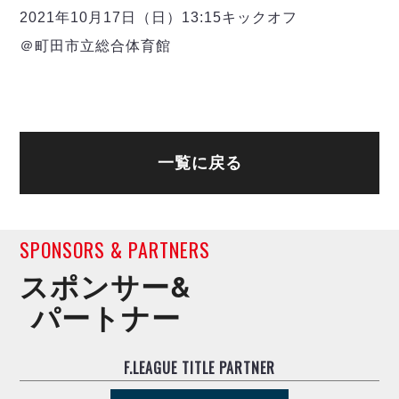
ヴォスクオーレ仙台
2021年10月17日（日）13:15キックオフ
マルバ水戸FC
＠町田市立総合体育館
リガーレヴィア葛飾
Y．S．C．C．横浜
ヴィンセドール白山
アグレミーナ浜松
デウソン神戸
一覧に戻る
ポルセイド浜田
ミラクルスマイル新居浜
SPONSORS & PARTNERS
スポンサー&
パートナー
F.LEAGUE TITLE PARTNER