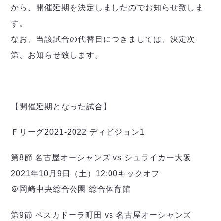
デウソン神戸
アリーナ情報
から、開催延期を決定しましたのでお知らせ致しま
ポルセイド浜田
チケット情報
す。
エスポラーダ北海道
ミラクルスマイル新居浜
過去の記録
バルドラール浦安
なお、当該試合の代替日につきましては、決定次
フウガドールすみだ
第、お知らせ致します。
しながわシティ
立川アスレティックFC
ペスカドーラ町田
湘南ベルマーレ
【開催延期となった試合】
ボアルース長野
FOLLOW US!
名古屋オーシャンズ
Ｆリーグ2021-2022 ディビジョン1
シュライカー大阪
第8節 名古屋オーシャンズ vs シュライカー大阪
ボルクバレット北九州
バサジィ大分
2021年10月9日（土）12:00キックオフ
＠岡崎中央総合公園 総合体育館
選手の通算記録（Ｆ２）
第9節 ペスカドーラ町田 vs 名古屋オーシャンズ