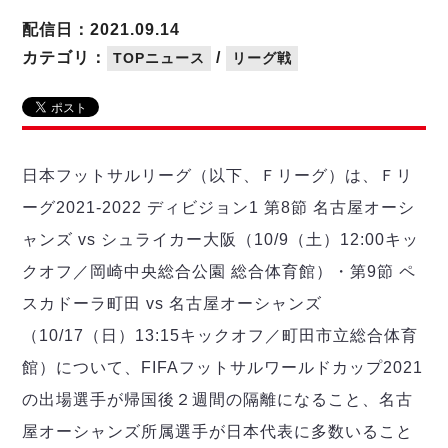
リーグ概要
ABOUT US
個人ランキング｜第2PK
ペスカドーラ町田
配信日：2021.09.14
湘南ベルマーレ
メットライフ生命Ｆ２リーグ
リーグ概要
カテゴリ：
/
TOPニュース
リーグ戦
過去の記録
ARCHIVE
ボアルース長野
名古屋オーシャンズ
試合日程
日本フットサルリーグについて
過去の試合記録
シュライカー大阪
プロジェクト
PROJECT
順位表
大会概要
ボルクバレット北九州
戦績表
リーグ要項
01
日本フットサルリーグ（以下、Ｆリーグ）は、Ｆリ
ディビジョン1 試合記録
DIVISION
バサジィ大分
警告・退場・出場停止選手
クラブライセンス関連
ABeam AWARD
ーグ2021-2022 ディビジョン1 第8節 名古屋オーシ
ディビジョン2 試合記録
個人ランキング｜ゴール
アリーナ観戦マナー&ルール
メットライフ生命Ｆ２リーグ
Ｆリーグカップ 試合記録
ャンズ vs シュライカー大阪（10/9（土）12:00キッ
個人ランキング｜シュート
クオフ／岡崎中央総合公園 総合体育館）・第9節 ペ
個人ランキング｜シュート成功率
リーグ統計データ
ヴォスクオーレ仙台
個人ランキング｜第2PK
スカドーラ町田 vs 名古屋オーシャンズ
マルバ水戸FC
（10/17（日）13:15キックオフ／町田市立総合体育
記念ゴール
リガーレヴィア葛飾
メットライフ生命Ｆリーグカップ 2026
ハットトリック
館）について、FIFAフットサルワールドカップ2021
Y．S．C．C．横浜
02
DIVISION
担当審判員
ヴィンセドール白山
の出場選手が帰国後２週間の隔離になること、名古
試合日程・結果
アグレミーナ浜松
屋オーシャンズ所属選手が日本代表に多数いること
大会概要
選手の通算記録（Ｆ１）