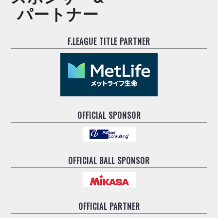
ヴォスクオーレ仙台
パートナー
マルバ水戸FC
リガーレヴィア葛飾
F.LEAGUE TITLE PARTNER
Y．S．C．C．横浜
ヴィンセドール白山
アグレミーナ浜松
デウソン神戸
ポルセイド浜田
ミラクルスマイル新居浜
OFFICIAL SPONSOR
OFFICIAL BALL SPONSOR
OFFICIAL PARTNER