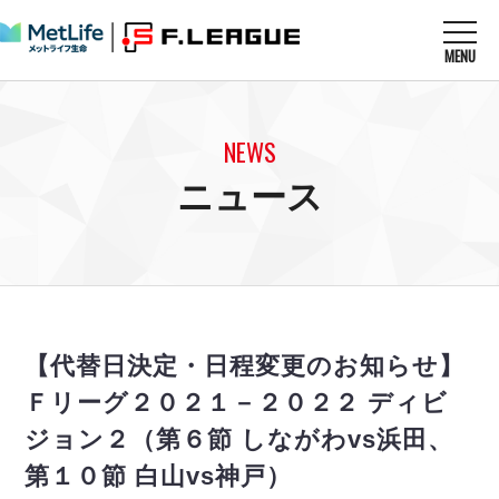
MENU
ニュースを読む
NEWS
NEWS
すべてのニュース
試合を観る
MATCHES
ニュース
リーグ戦
リーグカップ
メットライフ生命Ｆ１リーグ
クラブを知る
CLUB
Ｆチャレンジリーグ
U-23選抜
試合日程
クラブ
メットライフ生命Ｆ１リーグ
チケットを買う
順位表
TICKET
チケット
戦績表
【代替日決定・日程変更のお知らせ】
メディア情報
エスポラーダ北海道
警告・退場・出場停止選手
フットサル日本代表
Ｆリーグ２０２１－２０２２ ディビ
バルドラール浦安
アリーナ情報
ARENA
個人ランキング｜ゴール
その他
ジョン２（第６節 しながわvs浜田、
フウガドールすみだ
個人ランキング｜シュート
しながわシティ
第１０節 白山vs神戸）
個人ランキング｜シュート成功率
立川アスレティックFC