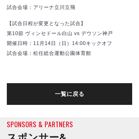
デウソン神戸
アリーナ情報
試合会場：アリーナ立川立飛
ポルセイド浜田
チケット情報
エスポラーダ北海道
ミラクルスマイル新居浜
過去の記録
【試合日程が変更となった試合】
バルドラール浦安
フウガドールすみだ
第10節 ヴィンセドール白山 vs デウソン神戸
しながわシティ
開催日時：11月14日（日）14:00キックオフ
立川アスレティックFC
試合会場：松任総合運動公園体育館
ペスカドーラ町田
湘南ベルマーレ
ボアルース長野
FOLLOW US!
名古屋オーシャンズ
シュライカー大阪
一覧に戻る
ボルクバレット北九州
バサジィ大分
選手の通算記録（Ｆ２）
SPONSORS & PARTNERS
スポンサー&