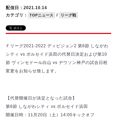
リーグ概要
ABOUT US
個人ランキング｜第2PK
ペスカドーラ町田
配信日：2021.10.14
湘南ベルマーレ
メットライフ生命Ｆ２リーグ
リーグ概要
カテゴリ：
/
TOPニュース
リーグ戦
過去の記録
ARCHIVE
ボアルース長野
名古屋オーシャンズ
試合日程
日本フットサルリーグについて
過去の試合記録
シュライカー大阪
プロジェクト
PROJECT
順位表
大会概要
ボルクバレット北九州
戦績表
リーグ要項
01
Ｆリーグ2021-2022 ディビジョン2 第6節 しながわ
ディビジョン1 試合記録
DIVISION
バサジィ大分
警告・退場・出場停止選手
クラブライセンス関連
ABeam AWARD
シティ vs ポルセイド浜田の代替日決定および第10
ディビジョン2 試合記録
個人ランキング｜ゴール
アリーナ観戦マナー&ルール
メットライフ生命Ｆ２リーグ
Ｆリーグカップ 試合記録
節 ヴィンセドール白山 vs デウソン神戸の試合日程
個人ランキング｜シュート
変更をお知らせ致します。
個人ランキング｜シュート成功率
リーグ統計データ
ヴォスクオーレ仙台
個人ランキング｜第2PK
マルバ水戸FC
記念ゴール
リガーレヴィア葛飾
メットライフ生命Ｆリーグカップ 2026
ハットトリック
Y．S．C．C．横浜
【代替開催日が決定となった試合】
02
DIVISION
担当審判員
ヴィンセドール白山
試合日程・結果
第6節 しながわシティ vs ポルセイド浜田
アグレミーナ浜松
大会概要
選手の通算記録（Ｆ１）
開催日時：11月20日（土）14:00キックオフ