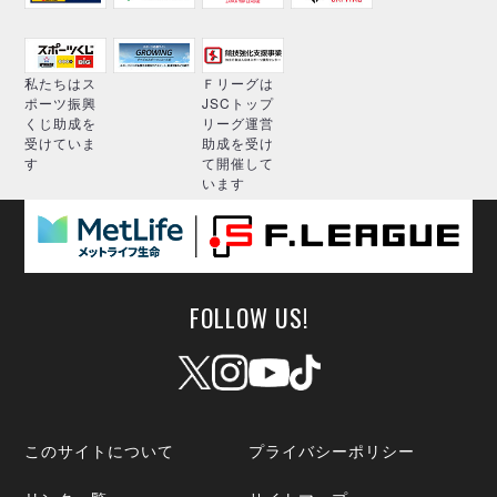
私たちはス
Ｆリーグは
ポーツ振興
JSCトップ
くじ助成を
リーグ運営
受けていま
助成を受け
す
て開催して
います
FOLLOW US!
このサイトについて
プライバシーポリシー