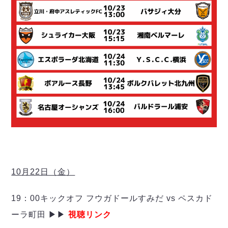
デウソン神戸
アリーナ情報
ポルセイド浜田
チケット情報
エスポラーダ北海道
ミラクルスマイル新居浜
過去の記録
バルドラール浦安
フウガドールすみだ
しながわシティ
立川アスレティックFC
ペスカドーラ町田
湘南ベルマーレ
ボアルース長野
FOLLOW US!
名古屋オーシャンズ
シュライカー大阪
ボルクバレット北九州
10月22日（金）
バサジィ大分
19：00キックオフ フウガドールすみだ vs ペスカド
選手の通算記録（Ｆ２）
ーラ町田 ▶▶
視聴リンク