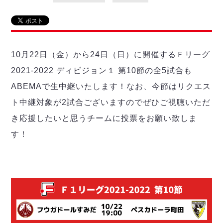
リーグ概要
ABOUT US
個人ランキング｜第2PK
ペスカドーラ町田
湘南ベルマーレ
メットライフ生命Ｆ２リーグ
リーグ概要
過去の記録
ARCHIVE
ボアルース長野
名古屋オーシャンズ
10月22日（金）から24日（日）に開催するＦリーグ
試合日程
日本フットサルリーグについて
過去の試合記録
シュライカー大阪
プロジェクト
PROJECT
順位表
大会概要
2021-2022 ディビジョン１ 第10節の全5試合も
ボルクバレット北九州
戦績表
リーグ要項
01
ABEMAで生中継いたします！なお、今節はリクエス
ディビジョン1 試合記録
DIVISION
バサジィ大分
警告・退場・出場停止選手
クラブライセンス関連
ABeam AWARD
ト中継対象が2試合ございますのでぜひご視聴いただ
ディビジョン2 試合記録
個人ランキング｜ゴール
アリーナ観戦マナー&ルール
メットライフ生命Ｆ２リーグ
Ｆリーグカップ 試合記録
き応援したいと思うチームに投票をお願い致しま
個人ランキング｜シュート
す！
個人ランキング｜シュート成功率
リーグ統計データ
ヴォスクオーレ仙台
個人ランキング｜第2PK
マルバ水戸FC
記念ゴール
リガーレヴィア葛飾
メットライフ生命Ｆリーグカップ 2026
ハットトリック
Y．S．C．C．横浜
02
DIVISION
担当審判員
ヴィンセドール白山
試合日程・結果
アグレミーナ浜松
大会概要
選手の通算記録（Ｆ１）