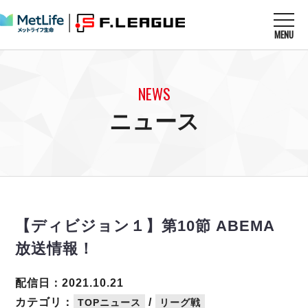
MENU
ニュースを読む
NEWS
NEWS
すべてのニュース
試合を観る
MATCHES
ニュース
リーグ戦
リーグカップ
メットライフ生命Ｆ１リーグ
クラブを知る
CLUB
Ｆチャレンジリーグ
U-23選抜
試合日程
クラブ
メットライフ生命Ｆ１リーグ
チケットを買う
順位表
TICKET
チケット
戦績表
【ディビジョン１】第10節 ABEMA
メディア情報
エスポラーダ北海道
警告・退場・出場停止選手
フットサル日本代表
放送情報！
バルドラール浦安
アリーナ情報
ARENA
個人ランキング｜ゴール
その他
フウガドールすみだ
個人ランキング｜シュート
配信日：2021.10.21
しながわシティ
個人ランキング｜シュート成功率
カテゴリ：
/
TOPニュース
リーグ戦
立川アスレティックFC