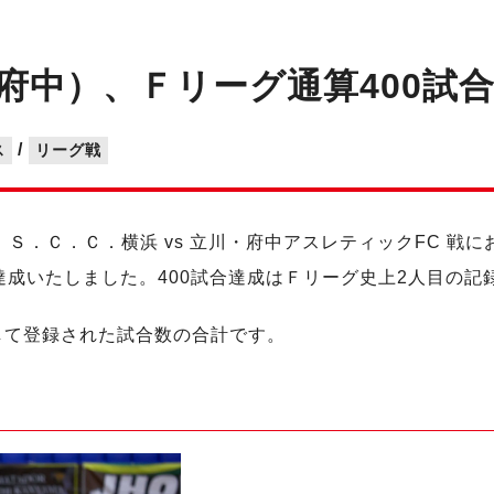
府中）、Ｆリーグ通算400試
/
ス
リーグ戦
） Ｙ．Ｓ．Ｃ．Ｃ．横浜 vs 立川・府中アスレティックFC
達成いたしました。400試合達成はＦリーグ史上2人目の記
して登録された試合数の合計です。