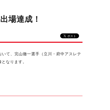
合出場達成！
 戦において、完山徹一選手（立川・府中アスレテ
録となります。