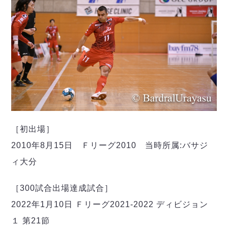
デウソン神戸
アリーナ情報
ポルセイド浜田
チケット情報
エスポラーダ北海道
ミラクルスマイル新居浜
過去の記録
バルドラール浦安
フウガドールすみだ
しながわシティ
立川アスレティックFC
ペスカドーラ町田
湘南ベルマーレ
ボアルース長野
［初出場］
FOLLOW US!
名古屋オーシャンズ
2010年8月15日 Ｆリーグ2010 当時所属:バサジ
シュライカー大阪
ィ大分
ボルクバレット北九州
バサジィ大分
［300試合出場達成試合］
選手の通算記録（Ｆ２）
2022年1月10日 Ｆリーグ2021-2022 ディビジョン
１ 第21節