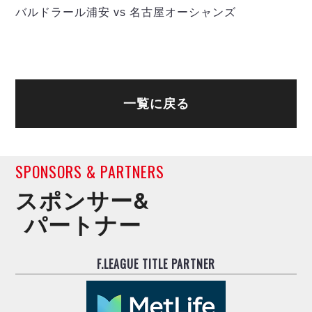
ヴォスクオーレ仙台
バルドラール浦安 vs 名古屋オーシャンズ
マルバ水戸FC
リガーレヴィア葛飾
Y．S．C．C．横浜
ヴィンセドール白山
アグレミーナ浜松
一覧に戻る
デウソン神戸
ポルセイド浜田
ミラクルスマイル新居浜
SPONSORS & PARTNERS
スポンサー&
パートナー
F.LEAGUE TITLE PARTNER