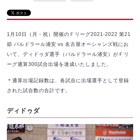
リーグ概要
ABOUT US
個人ランキング｜第2PK
ペスカドーラ町田
湘南ベルマーレ
メットライフ生命Ｆ２リーグ
リーグ概要
過去の記録
ARCHIVE
ボアルース長野
名古屋オーシャンズ
1月10日（月・祝）開催のＦリーグ2021-2022 第21
試合日程
日本フットサルリーグについて
過去の試合記録
シュライカー大阪
プロジェクト
PROJECT
順位表
大会概要
節 バルドラール浦安 vs 名古屋オーシャンズ戦にお
ボルクバレット北九州
戦績表
リーグ要項
01
いて、ディドゥダ選手（バルドラール浦安）がＦリ
ディビジョン1 試合記録
DIVISION
バサジィ大分
警告・退場・出場停止選手
クラブライセンス関連
ABeam AWARD
ーグ通算300試合出場を達成いたしました。
ディビジョン2 試合記録
個人ランキング｜ゴール
アリーナ観戦マナー&ルール
メットライフ生命Ｆ２リーグ
Ｆリーグカップ 試合記録
個人ランキング｜シュート
＊通算出場記録数は、各試合に出場選手として登録
個人ランキング｜シュート成功率
リーグ統計データ
された試合数の合計です。
ヴォスクオーレ仙台
個人ランキング｜第2PK
マルバ水戸FC
記念ゴール
リガーレヴィア葛飾
メットライフ生命Ｆリーグカップ 2026
ディドゥダ
ハットトリック
Y．S．C．C．横浜
02
DIVISION
担当審判員
ヴィンセドール白山
試合日程・結果
アグレミーナ浜松
大会概要
選手の通算記録（Ｆ１）