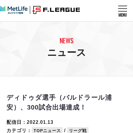
MENU
ニュースを読む
NEWS
NEWS
すべてのニュース
試合を観る
MATCHES
ニュース
リーグ戦
リーグカップ
メットライフ生命Ｆ１リーグ
クラブを知る
CLUB
Ｆチャレンジリーグ
U-23選抜
試合日程
クラブ
メットライフ生命Ｆ１リーグ
チケットを買う
順位表
TICKET
チケット
戦績表
ディドゥダ選手（バルドラール浦
メディア情報
エスポラーダ北海道
警告・退場・出場停止選手
フットサル日本代表
安）、300試合出場達成！
バルドラール浦安
アリーナ情報
ARENA
個人ランキング｜ゴール
その他
フウガドールすみだ
個人ランキング｜シュート
配信日：2022.01.13
しながわシティ
個人ランキング｜シュート成功率
カテゴリ：
/
TOPニュース
リーグ戦
立川アスレティックFC