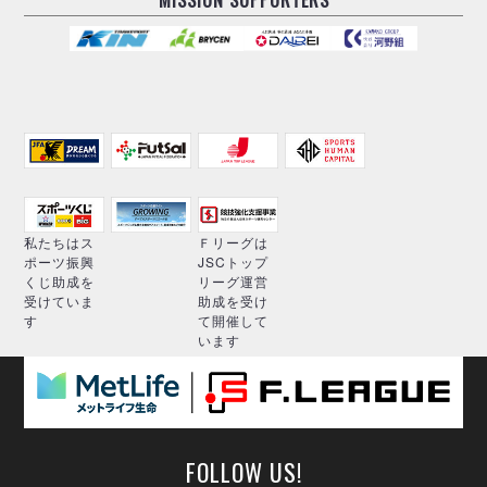
MISSION SUPPORTERS
私たちはス
Ｆリーグは
ポーツ振興
JSCトップ
くじ助成を
リーグ運営
受けていま
助成を受け
す
て開催して
います
FOLLOW US!