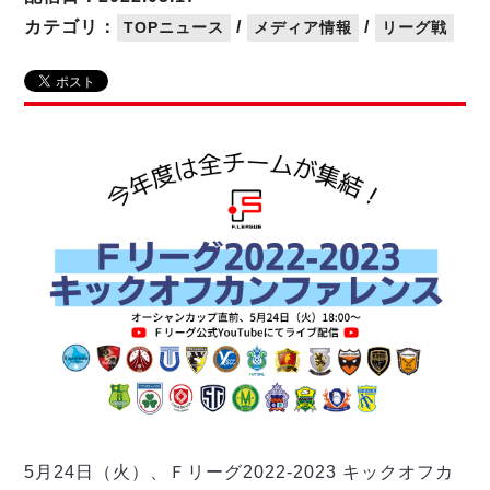
リーグ概要
ABOUT US
個人ランキング｜第2PK
ペスカドーラ町田
カテゴリ：
/
/
TOPニュース
メディア情報
リーグ戦
湘南ベルマーレ
メットライフ生命Ｆ２リーグ
リーグ概要
過去の記録
ARCHIVE
ボアルース長野
名古屋オーシャンズ
試合日程
日本フットサルリーグについて
過去の試合記録
シュライカー大阪
プロジェクト
PROJECT
順位表
大会概要
ボルクバレット北九州
戦績表
リーグ要項
01
ディビジョン1 試合記録
DIVISION
バサジィ大分
警告・退場・出場停止選手
クラブライセンス関連
ABeam AWARD
ディビジョン2 試合記録
個人ランキング｜ゴール
アリーナ観戦マナー&ルール
メットライフ生命Ｆ２リーグ
Ｆリーグカップ 試合記録
個人ランキング｜シュート
個人ランキング｜シュート成功率
リーグ統計データ
ヴォスクオーレ仙台
個人ランキング｜第2PK
マルバ水戸FC
記念ゴール
リガーレヴィア葛飾
メットライフ生命Ｆリーグカップ 2026
ハットトリック
Y．S．C．C．横浜
02
DIVISION
担当審判員
ヴィンセドール白山
試合日程・結果
アグレミーナ浜松
5月24日（火）、Ｆリーグ2022-2023 キックオフカ
大会概要
選手の通算記録（Ｆ１）