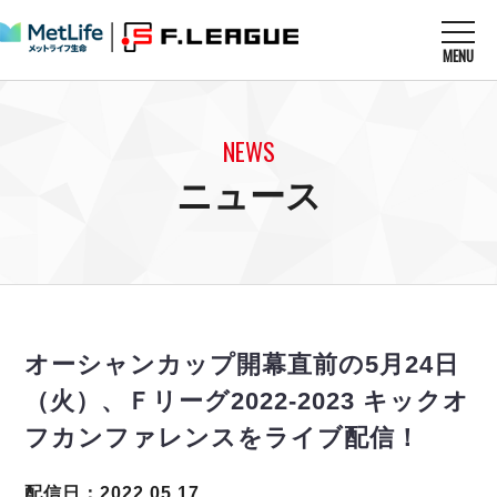
MENU
ニュースを読む
NEWS
NEWS
すべてのニュース
試合を観る
MATCHES
ニュース
リーグ戦
リーグカップ
メットライフ生命Ｆ１リーグ
クラブを知る
CLUB
Ｆチャレンジリーグ
U-23選抜
試合日程
クラブ
メットライフ生命Ｆ１リーグ
チケットを買う
順位表
TICKET
チケット
戦績表
オーシャンカップ開幕直前の5月24日
メディア情報
エスポラーダ北海道
警告・退場・出場停止選手
フットサル日本代表
（火）、Ｆリーグ2022-2023 キックオ
バルドラール浦安
アリーナ情報
ARENA
個人ランキング｜ゴール
その他
フカンファレンスをライブ配信！
フウガドールすみだ
個人ランキング｜シュート
しながわシティ
個人ランキング｜シュート成功率
配信日：2022.05.17
立川アスレティックFC