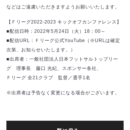
ヴォスクオーレ仙台
などはご遠慮いただきますようお願いいたします。
マルバ水戸FC
リガーレヴィア葛飾
【Ｆリーグ2022-2023 キックオフカンファレンス】
Y．S．C．C．横浜
■配信日時：2022年5月24日（火）18：00～
ヴィンセドール白山
アグレミーナ浜松
■配信URL：Ｆリーグ公式YouTube（※URLは確定
デウソン神戸
次第、お知らせいたします。）
ポルセイド浜田
■出席者：一般社団法人日本フットサルトップリー
ミラクルスマイル新居浜
グ 理事長 藤口 光紀、スポンサー各社、
Ｆリーグ 全21クラブ 監督／選手1名
※出席者は予告なく変更になる場合がございます。