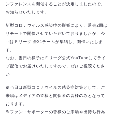
デウソン神戸
アリーナ情報
ンファレンスを開催することが決定しましたので、
ポルセイド浜田
チケット情報
お知らせいたします。
エスポラーダ北海道
ミラクルスマイル新居浜
過去の記録
バルドラール浦安
新型コロナウイルス感染症の影響により、過去2回は
フウガドールすみだ
リモートで開催させていただいておりましたが、今
しながわシティ
立川アスレティックFC
回はＦリーグ 全21チームが集結し、開催いたしま
ペスカドーラ町田
す。
湘南ベルマーレ
なお、当日の様子はＦリーグ公式YouTubeにてライ
ボアルース長野
FOLLOW US!
ブ配信でお届けいたしますので、ぜひご視聴くださ
名古屋オーシャンズ
い！
シュライカー大阪
ボルクバレット北九州
※当日は新型コロナウイルス感染症対策として、ご
バサジィ大分
来場はメディアの皆様と関係者の皆様のみとなって
選手の通算記録（Ｆ２）
おります。
※ファン・サポーターの皆様のご来場や出待ち行為