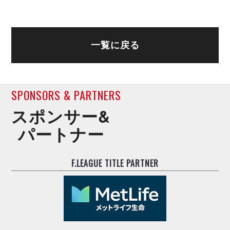
デウソン神戸
アリーナ情報
ポルセイド浜田
チケット情報
エスポラーダ北海道
ミラクルスマイル新居浜
過去の記録
バルドラール浦安
一覧に戻る
フウガドールすみだ
しながわシティ
立川アスレティックFC
SPONSORS & PARTNERS
ペスカドーラ町田
スポンサー&
湘南ベルマーレ
ボアルース長野
パートナー
FOLLOW US!
名古屋オーシャンズ
シュライカー大阪
F.LEAGUE TITLE PARTNER
ボルクバレット北九州
バサジィ大分
選手の通算記録（Ｆ２）