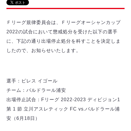
リーグ概要
ABOUT US
個人ランキング｜第2PK
ペスカドーラ町田
湘南ベルマーレ
メットライフ生命Ｆ２リーグ
リーグ概要
過去の記録
ARCHIVE
Ｆリーグ規律委員会は、Ｆリーグオーシャンカップ
ボアルース長野
名古屋オーシャンズ
2022の試合において懲戒処分を受けた以下の選手
試合日程
日本フットサルリーグについて
過去の試合記録
シュライカー大阪
プロジェクト
PROJECT
順位表
大会概要
に、下記の通り出場停止処分を科すことを決定しま
ボルクバレット北九州
戦績表
リーグ要項
したので、お知らせいたします。
01
ディビジョン1 試合記録
DIVISION
バサジィ大分
警告・退場・出場停止選手
クラブライセンス関連
ABeam AWARD
ディビジョン2 試合記録
個人ランキング｜ゴール
アリーナ観戦マナー&ルール
メットライフ生命Ｆ２リーグ
Ｆリーグカップ 試合記録
個人ランキング｜シュート
個人ランキング｜シュート成功率
選手：ピレス イゴール
リーグ統計データ
ヴォスクオーレ仙台
個人ランキング｜第2PK
チーム：バルドラール浦安
マルバ水戸FC
記念ゴール
出場停止試合：Fリーグ 2022-2023 ディビジョン1
リガーレヴィア葛飾
メットライフ生命Ｆリーグカップ 2026
ハットトリック
Y．S．C．C．横浜
第 1 節 立川アスレティック FC vs.バルドラール浦
02
DIVISION
担当審判員
ヴィンセドール白山
安（6月18日）
試合日程・結果
アグレミーナ浜松
大会概要
選手の通算記録（Ｆ１）