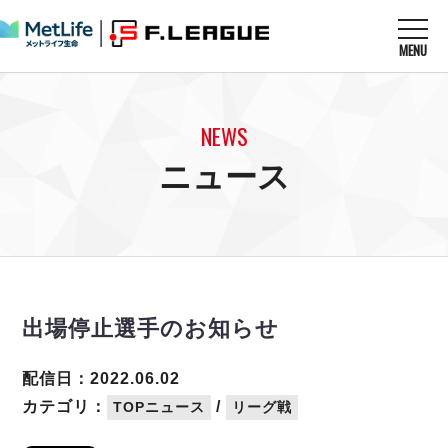
MENU
ニュースを読む
NEWS
NEWS
すべてのニュース
試合を観る
MATCHES
ニュース
リーグ戦
リーグカップ
メットライフ生命Ｆ１リーグ
クラブを知る
CLUB
Ｆチャレンジリーグ
U-23選抜
試合日程
クラブ
メットライフ生命Ｆ１リーグ
チケットを買う
順位表
TICKET
チケット
戦績表
出場停止選手のお知らせ
メディア情報
エスポラーダ北海道
警告・退場・出場停止選手
フットサル日本代表
バルドラール浦安
アリーナ情報
ARENA
個人ランキング｜ゴール
配信日：2022.06.02
その他
フウガドールすみだ
個人ランキング｜シュート
カテゴリ：
/
TOPニュース
リーグ戦
しながわシティ
個人ランキング｜シュート成功率
立川アスレティックFC