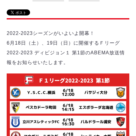
リーグ概要
ABOUT US
個人ランキング｜第2PK
ペスカドーラ町田
湘南ベルマーレ
メットライフ生命Ｆ２リーグ
リーグ概要
過去の記録
ARCHIVE
ボアルース長野
名古屋オーシャンズ
2022-2023シーズンがいよいよ開幕！
試合日程
日本フットサルリーグについて
過去の試合記録
シュライカー大阪
プロジェクト
PROJECT
順位表
大会概要
6月18日（土）、19日（日）に開催するＦリーグ
ボルクバレット北九州
戦績表
リーグ要項
01
2022-2023 ディビジョン１ 第1節のABEMA放送情
ディビジョン1 試合記録
DIVISION
バサジィ大分
警告・退場・出場停止選手
クラブライセンス関連
ABeam AWARD
報をお知らせいたします。
ディビジョン2 試合記録
個人ランキング｜ゴール
アリーナ観戦マナー&ルール
メットライフ生命Ｆ２リーグ
Ｆリーグカップ 試合記録
個人ランキング｜シュート
個人ランキング｜シュート成功率
リーグ統計データ
ヴォスクオーレ仙台
個人ランキング｜第2PK
マルバ水戸FC
記念ゴール
リガーレヴィア葛飾
メットライフ生命Ｆリーグカップ 2026
ハットトリック
Y．S．C．C．横浜
02
DIVISION
担当審判員
ヴィンセドール白山
試合日程・結果
アグレミーナ浜松
大会概要
選手の通算記録（Ｆ１）