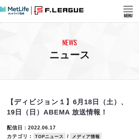
MENU
ニュースを読む
NEWS
NEWS
すべてのニュース
試合を観る
MATCHES
ニュース
リーグ戦
リーグカップ
メットライフ生命Ｆ１リーグ
クラブを知る
CLUB
Ｆチャレンジリーグ
U-23選抜
試合日程
クラブ
メットライフ生命Ｆ１リーグ
チケットを買う
順位表
TICKET
チケット
戦績表
【ディビジョン１】6月18日（土）、
メディア情報
エスポラーダ北海道
警告・退場・出場停止選手
フットサル日本代表
19日（日）ABEMA 放送情報！
バルドラール浦安
アリーナ情報
ARENA
個人ランキング｜ゴール
その他
フウガドールすみだ
個人ランキング｜シュート
配信日：2022.06.17
しながわシティ
個人ランキング｜シュート成功率
カテゴリ：
/
TOPニュース
メディア情報
立川アスレティックFC