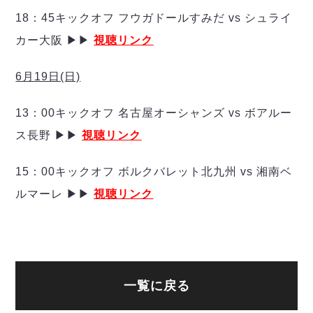
ヴォスクオーレ仙台
18：45キックオフ フウガドールすみだ vs シュライ
マルバ水戸FC
リガーレヴィア葛飾
カー大阪 ▶▶
視聴リンク
Y．S．C．C．横浜
6月19日(日)
ヴィンセドール白山
アグレミーナ浜松
13：00キックオフ 名古屋オーシャンズ vs ボアルー
デウソン神戸
ポルセイド浜田
ス長野 ▶▶
視聴リンク
ミラクルスマイル新居浜
15：00キックオフ ボルクバレット北九州 vs 湘南ベ
ルマーレ ▶▶
視聴リンク
一覧に戻る