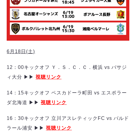
デウソン神戸
アリーナ情報
ポルセイド浜田
チケット情報
エスポラーダ北海道
ミラクルスマイル新居浜
過去の記録
バルドラール浦安
フウガドールすみだ
しながわシティ
立川アスレティックFC
6月18日(土)
ペスカドーラ町田
湘南ベルマーレ
12：00キックオフ Ｙ．Ｓ．Ｃ．Ｃ．横浜 vs バサジ
ボアルース長野
ィ大分 ▶▶
視聴リンク
FOLLOW US!
名古屋オーシャンズ
シュライカー大阪
14：15キックオフ ペスカドーラ町田 vs エスポラー
ボルクバレット北九州
ダ北海道 ▶▶
視聴リンク
バサジィ大分
16：30キックオフ 立川アスレティックFC vs バルド
選手の通算記録（Ｆ２）
ラール浦安 ▶▶
視聴リンク