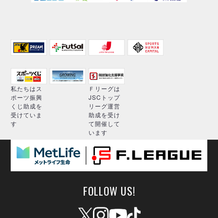
私たちはス
Ｆリーグは
ポーツ振興
JSCトップ
くじ助成を
リーグ運営
受けていま
助成を受け
す
て開催して
います
FOLLOW US!