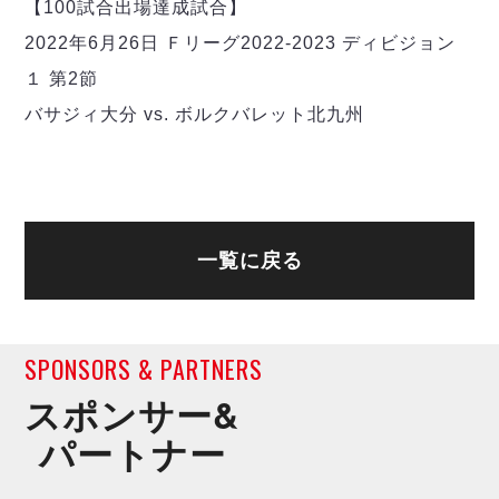
ヴォスクオーレ仙台
【100試合出場達成試合】
マルバ水戸FC
2022年6月26日 Ｆリーグ2022-2023 ディビジョン
リガーレヴィア葛飾
１ 第2節
Y．S．C．C．横浜
バサジィ大分 vs. ボルクバレット北九州
ヴィンセドール白山
アグレミーナ浜松
デウソン神戸
ポルセイド浜田
ミラクルスマイル新居浜
一覧に戻る
SPONSORS & PARTNERS
スポンサー&
パートナー