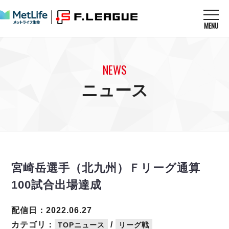
MENU
ニュースを読む
NEWS
NEWS
すべてのニュース
試合を観る
MATCHES
ニュース
リーグ戦
リーグカップ
メットライフ生命Ｆ１リーグ
クラブを知る
CLUB
Ｆチャレンジリーグ
U-23選抜
試合日程
クラブ
メットライフ生命Ｆ１リーグ
チケットを買う
順位表
TICKET
チケット
戦績表
宮崎岳選手（北九州）Ｆリーグ通算
メディア情報
エスポラーダ北海道
警告・退場・出場停止選手
フットサル日本代表
100試合出場達成
バルドラール浦安
アリーナ情報
ARENA
個人ランキング｜ゴール
その他
フウガドールすみだ
個人ランキング｜シュート
配信日：2022.06.27
しながわシティ
個人ランキング｜シュート成功率
カテゴリ：
/
TOPニュース
リーグ戦
立川アスレティックFC