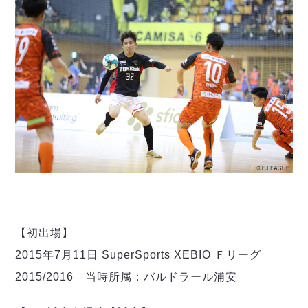
デウソン神戸
アリーナ情報
ポルセイド浜田
チケット情報
エスポラーダ北海道
ミラクルスマイル新居浜
過去の記録
バルドラール浦安
フウガドールすみだ
しながわシティ
立川アスレティックFC
ペスカドーラ町田
湘南ベルマーレ
ボアルース長野
FOLLOW US!
名古屋オーシャンズ
シュライカー大阪
ボルクバレット北九州
【初出場】
バサジィ大分
2015年7月11日 SuperSports XEBIO Ｆリーグ
選手の通算記録（Ｆ２）
2015/2016 当時所属：バルドラール浦安