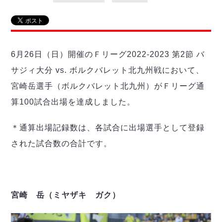
リーグ概要
ABOUT US
個人ランキング｜第2PK
ペスカドーラ町田
湘南ベルマーレ
メットライフ生命Ｆ２リーグ
リーグ概要
過去の記録
ARCHIVE
ボアルース長野
名古屋オーシャンズ
6月26日（日）開催のＦリーグ2022-2023 第2節 バ
試合日程
日本フットサルリーグについて
過去の試合記録
シュライカー大阪
プロジェクト
PROJECT
順位表
大会概要
サジィ大分 vs. ボルクバレット北九州戦において、
ボルクバレット北九州
戦績表
リーグ要項
01
宮崎岳選手（ボルクバレット北九州）がＦリーグ通
ディビジョン1 試合記録
DIVISION
バサジィ大分
警告・退場・出場停止選手
クラブライセンス関連
ABeam AWARD
算100試合出場を達成しました。
ディビジョン2 試合記録
個人ランキング｜ゴール
アリーナ観戦マナー&ルール
メットライフ生命Ｆ２リーグ
Ｆリーグカップ 試合記録
個人ランキング｜シュート
＊通算出場記録数は、各試合に出場選手として登録
個人ランキング｜シュート成功率
リーグ統計データ
された試合数の合計です。
ヴォスクオーレ仙台
個人ランキング｜第2PK
マルバ水戸FC
記念ゴール
リガーレヴィア葛飾
メットライフ生命Ｆリーグカップ 2026
ハットトリック
Y．S．C．C．横浜
02
DIVISION
宮崎 岳（ミヤザキ ガク）
担当審判員
ヴィンセドール白山
試合日程・結果
アグレミーナ浜松
大会概要
選手の通算記録（Ｆ１）