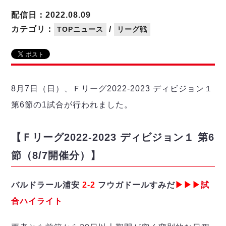
リーグ概要
ABOUT US
個人ランキング｜第2PK
ペスカドーラ町田
配信日：2022.08.09
湘南ベルマーレ
メットライフ生命Ｆ２リーグ
リーグ概要
カテゴリ：
/
TOPニュース
リーグ戦
過去の記録
ARCHIVE
ボアルース長野
名古屋オーシャンズ
試合日程
日本フットサルリーグについて
過去の試合記録
シュライカー大阪
プロジェクト
PROJECT
順位表
大会概要
ボルクバレット北九州
戦績表
リーグ要項
01
8月7日（日）、Ｆリーグ2022-2023 ディビジョン１
ディビジョン1 試合記録
DIVISION
バサジィ大分
警告・退場・出場停止選手
クラブライセンス関連
ABeam AWARD
第6節の1試合が行われました。
ディビジョン2 試合記録
個人ランキング｜ゴール
アリーナ観戦マナー&ルール
メットライフ生命Ｆ２リーグ
Ｆリーグカップ 試合記録
個人ランキング｜シュート
【Ｆリーグ2022-2023 ディビジョン１ 第6
個人ランキング｜シュート成功率
リーグ統計データ
ヴォスクオーレ仙台
個人ランキング｜第2PK
節（8/7開催分）】
マルバ水戸FC
記念ゴール
リガーレヴィア葛飾
メットライフ生命Ｆリーグカップ 2026
バルドラール浦安
2-2
フウガドールすみだ
▶▶▶
試
ハットトリック
Y．S．C．C．横浜
02
DIVISION
担当審判員
ヴィンセドール白山
合ハイライト
試合日程・結果
アグレミーナ浜松
大会概要
選手の通算記録（Ｆ１）