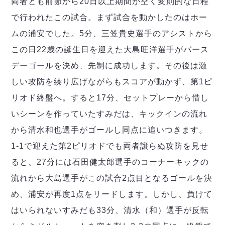
両者とも前節から20日以上期間が空く変則的な日程
デウソン神戸
アリーナ情報
ポルセイド浜田
で行われたこの試合。まず試合を動かしたのはホー
チケット情報
エスポラーダ北海道
ミラクルスマイル新居浜
過去の記録
ムの浦安でした。5分、三笠貴史選手のアシストから
バルドラール浦安
この日22歳の誕生日を迎えた大島旺洋選手がバース
フウガドールすみだ
デーゴールを決め、先制に成功します。その後は激
しながわシティ
立川アスレティックFC
しい攻防を繰り広げながらもスコアが動かず、第1ピ
ペスカドーラ町田
リオド終盤へ。すると17分、セットプレーから惜し
湘南ベルマーレ
いシーンを作っていたすみだは、キックインの流れ
ボアルース長野
FOLLOW US!
から清水和也選手がゴールし同点に追いつきます。
名古屋オーシャンズ
1-1で迎えた第2ピリオドでも両者譲らぬ攻防を見せ
シュライカー大阪
ボルクバレット北九州
ると、27分には石田健太郎選手のコーナーキックの
バサジィ大分
流れから大島選手がこの試合2点目となるゴールを決
め、浦安が再度1点をリードします。しかし、負けて
選手の通算記録（Ｆ２）
はいられないすみだも33分、清水（和）選手が反転