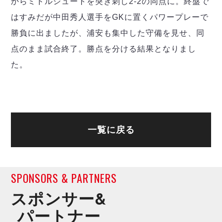
からミドルシュートを突き刺し2-2の同点に。終盤で
ヴォスクオーレ仙台
マルバ水戸FC
はすみだが中田秀人選手をGKに置くパワープレーで
リガーレヴィア葛飾
勝負に出ましたが、浦安も集中した守備を見せ、同
Y．S．C．C．横浜
点のまま試合終了。勝点を分ける結果となりまし
ヴィンセドール白山
た。
アグレミーナ浜松
デウソン神戸
ポルセイド浜田
ミラクルスマイル新居浜
一覧に戻る
SPONSORS & PARTNERS
スポンサー&
パートナー