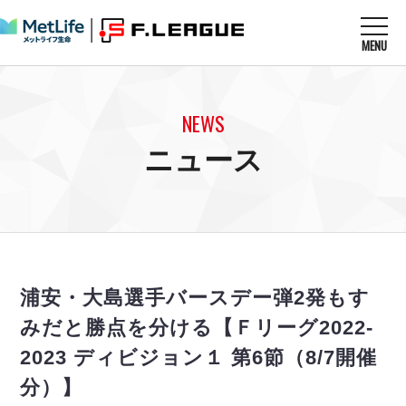
MENU
ニュースを読む
NEWS
NEWS
すべてのニュース
試合を観る
MATCHES
ニュース
リーグ戦
リーグカップ
メットライフ生命Ｆ１リーグ
クラブを知る
CLUB
Ｆチャレンジリーグ
U-23選抜
試合日程
クラブ
メットライフ生命Ｆ１リーグ
チケットを買う
順位表
TICKET
チケット
戦績表
浦安・大島選手バースデー弾2発もす
メディア情報
エスポラーダ北海道
警告・退場・出場停止選手
フットサル日本代表
みだと勝点を分ける【Ｆリーグ2022-
バルドラール浦安
アリーナ情報
ARENA
個人ランキング｜ゴール
その他
2023 ディビジョン１ 第6節（8/7開催
フウガドールすみだ
個人ランキング｜シュート
しながわシティ
分）】
個人ランキング｜シュート成功率
立川アスレティックFC