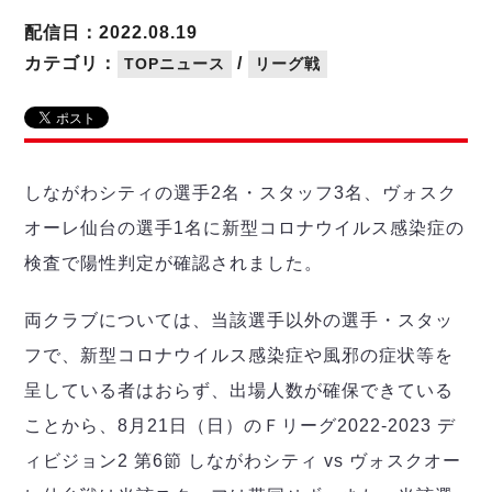
リーグ概要
ABOUT US
個人ランキング｜第2PK
ペスカドーラ町田
配信日：2022.08.19
湘南ベルマーレ
メットライフ生命Ｆ２リーグ
リーグ概要
カテゴリ：
/
TOPニュース
リーグ戦
過去の記録
ARCHIVE
ボアルース長野
名古屋オーシャンズ
試合日程
日本フットサルリーグについて
過去の試合記録
シュライカー大阪
プロジェクト
PROJECT
順位表
大会概要
ボルクバレット北九州
戦績表
リーグ要項
01
しながわシティの選手2名・スタッフ3名、ヴォスク
ディビジョン1 試合記録
DIVISION
バサジィ大分
警告・退場・出場停止選手
クラブライセンス関連
ABeam AWARD
オーレ仙台の選手1名に新型コロナウイルス感染症の
ディビジョン2 試合記録
個人ランキング｜ゴール
アリーナ観戦マナー&ルール
メットライフ生命Ｆ２リーグ
Ｆリーグカップ 試合記録
検査で陽性判定が確認されました。
個人ランキング｜シュート
個人ランキング｜シュート成功率
リーグ統計データ
ヴォスクオーレ仙台
両クラブについては、当該選手以外の選手・スタッ
個人ランキング｜第2PK
マルバ水戸FC
フで、新型コロナウイルス感染症や風邪の症状等を
記念ゴール
リガーレヴィア葛飾
メットライフ生命Ｆリーグカップ 2026
呈している者はおらず、出場人数が確保できている
ハットトリック
Y．S．C．C．横浜
02
ことから、8月21日（日）のＦリーグ2022-2023 デ
DIVISION
担当審判員
ヴィンセドール白山
試合日程・結果
ィビジョン2 第6節 しながわシティ vs ヴォスクオー
アグレミーナ浜松
大会概要
選手の通算記録（Ｆ１）