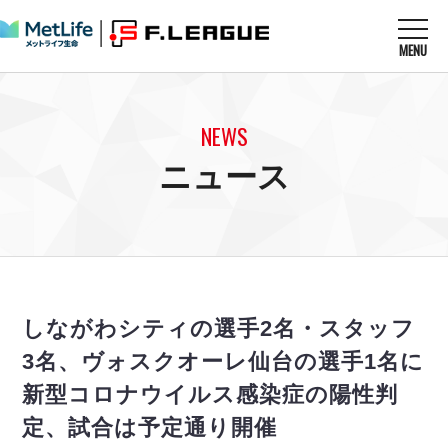
MENU
ニュースを読む
NEWS
NEWS
すべてのニュース
試合を観る
MATCHES
ニュース
リーグ戦
リーグカップ
メットライフ生命Ｆ１リーグ
クラブを知る
CLUB
Ｆチャレンジリーグ
U-23選抜
試合日程
クラブ
メットライフ生命Ｆ１リーグ
チケットを買う
順位表
TICKET
チケット
戦績表
しながわシティの選手2名・スタッフ
メディア情報
エスポラーダ北海道
警告・退場・出場停止選手
フットサル日本代表
3名、ヴォスクオーレ仙台の選手1名に
バルドラール浦安
アリーナ情報
ARENA
個人ランキング｜ゴール
その他
新型コロナウイルス感染症の陽性判
フウガドールすみだ
個人ランキング｜シュート
しながわシティ
定、試合は予定通り開催
個人ランキング｜シュート成功率
立川アスレティックFC