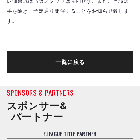
レ仙台戦は当該スタッフは帯同せず、また、当該選
デウソン神戸
アリーナ情報
ポルセイド浜田
手を除き、予定通り開催することをお知らせ致しま
チケット情報
エスポラーダ北海道
ミラクルスマイル新居浜
過去の記録
す。
バルドラール浦安
フウガドールすみだ
しながわシティ
立川アスレティックFC
ペスカドーラ町田
一覧に戻る
湘南ベルマーレ
ボアルース長野
FOLLOW US!
名古屋オーシャンズ
SPONSORS & PARTNERS
シュライカー大阪
ボルクバレット北九州
スポンサー&
バサジィ大分
パートナー
選手の通算記録（Ｆ２）
F.LEAGUE TITLE PARTNER