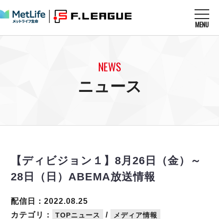
MENU
ニュースを読む
NEWS
NEWS
すべてのニュース
試合を観る
MATCHES
ニュース
リーグ戦
リーグカップ
メットライフ生命Ｆ１リーグ
クラブを知る
CLUB
Ｆチャレンジリーグ
U-23選抜
試合日程
クラブ
メットライフ生命Ｆ１リーグ
チケットを買う
順位表
TICKET
チケット
戦績表
【ディビジョン１】8月26日（金）～
メディア情報
エスポラーダ北海道
警告・退場・出場停止選手
フットサル日本代表
28日（日）ABEMA放送情報
バルドラール浦安
アリーナ情報
ARENA
個人ランキング｜ゴール
その他
フウガドールすみだ
個人ランキング｜シュート
配信日：2022.08.25
しながわシティ
個人ランキング｜シュート成功率
カテゴリ：
/
TOPニュース
メディア情報
立川アスレティックFC