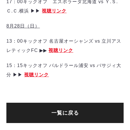
ヴォスクオーレ仙台
17：00キックオフ エスポラーダ北海道 vs Ｙ.Ｓ.
マルバ水戸FC
Ｃ.Ｃ.横浜 ▶▶
視聴リンク
リガーレヴィア葛飾
Y．S．C．C．横浜
8月28日（日）
ヴィンセドール白山
アグレミーナ浜松
13：00キックオフ 名古屋オーシャンズ vs 立川アス
デウソン神戸
レティックFC ▶▶
視聴リンク
ポルセイド浜田
ミラクルスマイル新居浜
15：15キックオフ バルドラール浦安 vs バサジィ大
分 ▶▶
視聴リンク
一覧に戻る