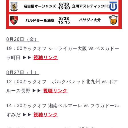
デウソン神戸
アリーナ情報
ポルセイド浜田
チケット情報
エスポラーダ北海道
ミラクルスマイル新居浜
過去の記録
バルドラール浦安
フウガドールすみだ
しながわシティ
8月26日（金）
立川アスレティックFC
19：00キックオフ シュライカー大阪 vs ペスカドー
ペスカドーラ町田
ラ町田 ▶▶
視聴リンク
湘南ベルマーレ
ボアルース長野
8月27日（土）
FOLLOW US!
名古屋オーシャンズ
12：00キックオフ ボルクバレット北九州 vs ボア
シュライカー大阪
ルース長野 ▶▶
視聴リンク
ボルクバレット北九州
バサジィ大分
14：30キックオフ 湘南ベルマーレ vs フウガドール
選手の通算記録（Ｆ２）
すみだ ▶▶
視聴リンク