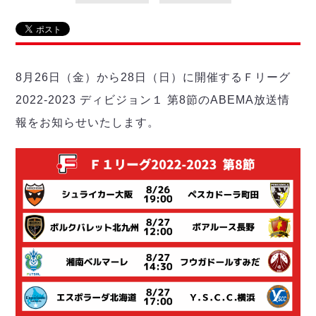
リーグ概要
ABOUT US
個人ランキング｜第2PK
ペスカドーラ町田
湘南ベルマーレ
メットライフ生命Ｆ２リーグ
リーグ概要
過去の記録
ARCHIVE
ボアルース長野
名古屋オーシャンズ
8月26日（金）から28日（日）に開催するＦリーグ
試合日程
日本フットサルリーグについて
過去の試合記録
シュライカー大阪
プロジェクト
PROJECT
順位表
大会概要
2022-2023 ディビジョン１ 第8節のABEMA放送情
ボルクバレット北九州
戦績表
リーグ要項
01
報をお知らせいたします。
ディビジョン1 試合記録
DIVISION
バサジィ大分
警告・退場・出場停止選手
クラブライセンス関連
ABeam AWARD
ディビジョン2 試合記録
個人ランキング｜ゴール
アリーナ観戦マナー&ルール
メットライフ生命Ｆ２リーグ
Ｆリーグカップ 試合記録
個人ランキング｜シュート
個人ランキング｜シュート成功率
リーグ統計データ
ヴォスクオーレ仙台
個人ランキング｜第2PK
マルバ水戸FC
記念ゴール
リガーレヴィア葛飾
メットライフ生命Ｆリーグカップ 2026
ハットトリック
Y．S．C．C．横浜
02
DIVISION
担当審判員
ヴィンセドール白山
試合日程・結果
アグレミーナ浜松
大会概要
選手の通算記録（Ｆ１）