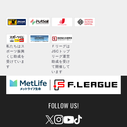
私たちはス
Ｆリーグは
ポーツ振興
JSCトップ
くじ助成を
リーグ運営
受けていま
助成を受け
す
て開催して
います
FOLLOW US!