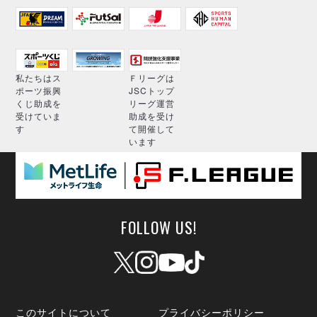
私たちはス
Ｆリーグは
ポーツ振興
JSCトップ
くじ助成を
リーグ運営
受けていま
助成を受け
す
て開催して
います
FOLLOW US!
このサイトについて
プライバシーポリシー