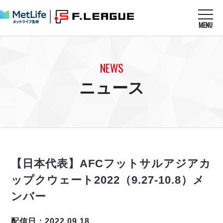
MENU
ニュースを読む
NEWS
NEWS
すべてのニュース
試合を観る
MATCHES
ニュース
リーグ戦
リーグカップ
メットライフ生命Ｆ１リーグ
クラブを知る
CLUB
Ｆチャレンジリーグ
U-23選抜
試合日程
クラブ
メットライフ生命Ｆ１リーグ
チケットを買う
順位表
TICKET
チケット
戦績表
【日本代表】AFCフットサルアジアカ
メディア情報
エスポラーダ北海道
警告・退場・出場停止選手
フットサル日本代表
ップクウェート2022（9.27-10.8）メ
バルドラール浦安
アリーナ情報
ARENA
個人ランキング｜ゴール
その他
ンバー
フウガドールすみだ
個人ランキング｜シュート
しながわシティ
個人ランキング｜シュート成功率
配信日：2022.09.18
立川アスレティックFC