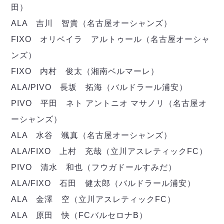
デウソン神戸
アリーナ情報
田）
ポルセイド浜田
チケット情報
ALA 吉川 智貴（名古屋オーシャンズ）
エスポラーダ北海道
ミラクルスマイル新居浜
過去の記録
バルドラール浦安
FIXO オリベイラ アルトゥール（名古屋オーシャ
フウガドールすみだ
ンズ）
しながわシティ
FIXO 内村 俊太（湘南ベルマーレ）
立川アスレティックFC
ALA/PIVO 長坂 拓海（バルドラール浦安）
ペスカドーラ町田
PIVO 平田 ネト アントニオ マサノリ（名古屋オ
湘南ベルマーレ
ーシャンズ）
ボアルース長野
FOLLOW US!
名古屋オーシャンズ
ALA 水谷 颯真（名古屋オーシャンズ）
シュライカー大阪
ALA/FIXO 上村 充哉（立川アスレティックFC）
ボルクバレット北九州
PIVO 清水 和也（フウガドールすみだ）
バサジィ大分
ALA/FIXO 石田 健太郎（バルドラール浦安）
選手の通算記録（Ｆ２）
ALA 金澤 空（立川アスレティックFC）
ALA 原田 快（FCバルセロナB）