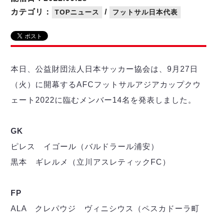
リーグ概要
ABOUT US
個人ランキング｜第2PK
ペスカドーラ町田
カテゴリ：
/
TOPニュース
フットサル日本代表
湘南ベルマーレ
メットライフ生命Ｆ２リーグ
リーグ概要
過去の記録
ARCHIVE
ボアルース長野
名古屋オーシャンズ
試合日程
日本フットサルリーグについて
過去の試合記録
シュライカー大阪
プロジェクト
PROJECT
順位表
大会概要
本日、公益財団法人日本サッカー協会は、9月27日
ボルクバレット北九州
戦績表
リーグ要項
01
（火）に開幕するAFCフットサルアジアカップクウ
ディビジョン1 試合記録
DIVISION
バサジィ大分
警告・退場・出場停止選手
クラブライセンス関連
ABeam AWARD
ェート2022に臨むメンバー14名を発表しました。
ディビジョン2 試合記録
個人ランキング｜ゴール
アリーナ観戦マナー&ルール
メットライフ生命Ｆ２リーグ
Ｆリーグカップ 試合記録
個人ランキング｜シュート
GK
個人ランキング｜シュート成功率
リーグ統計データ
ヴォスクオーレ仙台
個人ランキング｜第2PK
ピレス イゴール（バルドラール浦安）
マルバ水戸FC
黒本 ギレルメ（立川アスレティックFC）
記念ゴール
リガーレヴィア葛飾
メットライフ生命Ｆリーグカップ 2026
ハットトリック
Y．S．C．C．横浜
02
DIVISION
担当審判員
ヴィンセドール白山
FP
試合日程・結果
アグレミーナ浜松
ALA クレパウジ ヴィニシウス（ペスカドーラ町
大会概要
選手の通算記録（Ｆ１）