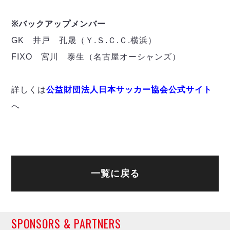
ヴォスクオーレ仙台
マルバ水戸FC
※バックアップメンバー
リガーレヴィア葛飾
GK 井戸 孔晟（Ｙ.Ｓ.Ｃ.Ｃ.横浜）
Y．S．C．C．横浜
FIXO 宮川 泰生（名古屋オーシャンズ）
ヴィンセドール白山
アグレミーナ浜松
デウソン神戸
詳しくは
公益財団法人日本サッカー協会公式サイト
ポルセイド浜田
へ
ミラクルスマイル新居浜
一覧に戻る
SPONSORS & PARTNERS