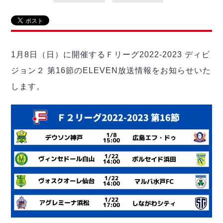
リーグ概要
ABOUT US
個人ランキング｜第2PK
ペスカドーラ町田
湘南ベルマーレ
メットライフ生命Ｆ２リーグ
リーグ概要
過去の記録
ARCHIVE
ボアルース長野
名古屋オーシャンズ
1月8日（日）に開催するＦリーグ2022-2023 ディビ
試合日程
日本フットサルリーグについて
過去の試合記録
シュライカー大阪
プロジェクト
PROJECT
順位表
大会概要
ジョン２ 第16節のELEVEN放送情報をお知らせいた
ボルクバレット北九州
戦績表
リーグ要項
01
します。
ディビジョン1 試合記録
DIVISION
バサジィ大分
警告・退場・出場停止選手
クラブライセンス関連
ABeam AWARD
ディビジョン2 試合記録
個人ランキング｜ゴール
アリーナ観戦マナー&ルール
メットライフ生命Ｆ２リーグ
Ｆリーグカップ 試合記録
個人ランキング｜シュート
個人ランキング｜シュート成功率
リーグ統計データ
ヴォスクオーレ仙台
個人ランキング｜第2PK
マルバ水戸FC
記念ゴール
リガーレヴィア葛飾
メットライフ生命Ｆリーグカップ 2026
ハットトリック
Y．S．C．C．横浜
02
DIVISION
担当審判員
ヴィンセドール白山
試合日程・結果
アグレミーナ浜松
大会概要
選手の通算記録（Ｆ１）