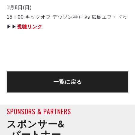
デウソン神戸
アリーナ情報
1月8日(日)
ポルセイド浜田
チケット情報
エスポラーダ北海道
15：00 キックオフ デウソン神戸 vs 広島エフ・ドゥ
ミラクルスマイル新居浜
過去の記録
バルドラール浦安
▶▶
視聴リンク
フウガドールすみだ
しながわシティ
立川アスレティックFC
ペスカドーラ町田
湘南ベルマーレ
ボアルース長野
FOLLOW US!
名古屋オーシャンズ
一覧に戻る
シュライカー大阪
ボルクバレット北九州
バサジィ大分
SPONSORS & PARTNERS
選手の通算記録（Ｆ２）
スポンサー&
パートナー