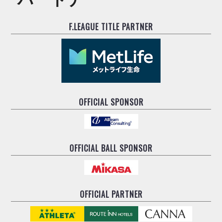
ヴォスクオーレ仙台
マルバ水戸FC
F.LEAGUE TITLE PARTNER
リガーレヴィア葛飾
Y．S．C．C．横浜
ヴィンセドール白山
アグレミーナ浜松
デウソン神戸
ポルセイド浜田
OFFICIAL SPONSOR
ミラクルスマイル新居浜
OFFICIAL BALL SPONSOR
OFFICIAL PARTNER