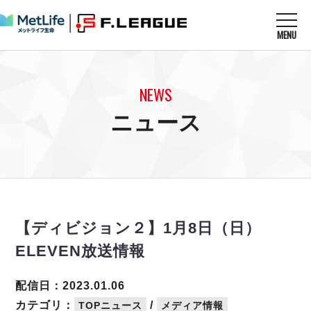
MENU
ニュースを読む
NEWS
NEWS
すべてのニュース
試合を観る
MATCHES
ニュース
リーグ戦
リーグカップ
メットライフ生命Ｆ１リーグ
クラブを知る
CLUB
Ｆチャレンジリーグ
U-23選抜
試合日程
クラブ
メットライフ生命Ｆ１リーグ
チケットを買う
順位表
TICKET
チケット
戦績表
【ディビジョン２】1月8日（日）
メディア情報
エスポラーダ北海道
警告・退場・出場停止選手
フットサル日本代表
ELEVEN放送情報
バルドラール浦安
アリーナ情報
ARENA
個人ランキング｜ゴール
その他
フウガドールすみだ
個人ランキング｜シュート
配信日：2023.01.06
しながわシティ
個人ランキング｜シュート成功率
カテゴリ：
/
TOPニュース
メディア情報
立川アスレティックFC