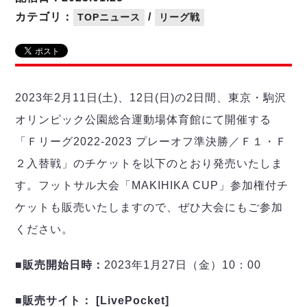
リーグ概要
ABOUT US
個人ランキング｜第2PK
ペスカドーラ町田
カテゴリ：
/
TOPニュース
リーグ戦
湘南ベルマーレ
メットライフ生命Ｆ２リーグ
リーグ概要
過去の記録
ARCHIVE
ボアルース長野
名古屋オーシャンズ
試合日程
日本フットサルリーグについて
過去の試合記録
シュライカー大阪
プロジェクト
PROJECT
順位表
大会概要
2023年2月11日(土)、12日(日)の2日間、東京・駒沢
ボルクバレット北九州
戦績表
リーグ要項
01
オリンピック公園総合運動場体育館にて開催する
ディビジョン1 試合記録
DIVISION
バサジィ大分
警告・退場・出場停止選手
クラブライセンス関連
ABeam AWARD
「Ｆリーグ2022-2023 プレーオフ準決勝／Ｆ１・Ｆ
ディビジョン2 試合記録
個人ランキング｜ゴール
アリーナ観戦マナー&ルール
メットライフ生命Ｆ２リーグ
Ｆリーグカップ 試合記録
２入替戦」のチケットを以下のとおり発売いたしま
個人ランキング｜シュート
す。フットサル大会「MAKIHIKA CUP」参加権付チ
個人ランキング｜シュート成功率
リーグ統計データ
ヴォスクオーレ仙台
個人ランキング｜第2PK
ケットも販売いたしますので、ぜひ大会にもご参加
マルバ水戸FC
ください。
記念ゴール
リガーレヴィア葛飾
メットライフ生命Ｆリーグカップ 2026
ハットトリック
Y．S．C．C．横浜
02
■販売開始日時：
2023年1月27日（金）10：00
DIVISION
担当審判員
ヴィンセドール白山
試合日程・結果
アグレミーナ浜松
大会概要
■販売サイト： [LivePocket]
選手の通算記録（Ｆ１）