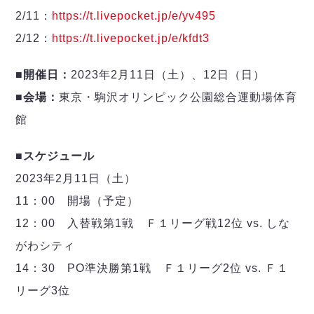
デウソン神戸
アリーナ情報
2/11：
https://t.livepocket.jp/e/yv495
ポルセイド浜田
チケット情報
エスポラーダ北海道
2/12：
https://t.livepocket.jp/e/kfdt3
ミラクルスマイル新居浜
過去の記録
バルドラール浦安
フウガドールすみだ
■開催日：
2023年2月11日（土）、12日（日）
しながわシティ
■会場：
東京・駒沢オリンピック公園総合運動場体育
立川アスレティックFC
館
ペスカドーラ町田
湘南ベルマーレ
■スケジュール
ボアルース長野
2023年2月11日（土）
FOLLOW US!
名古屋オーシャンズ
11：00 開場（予定）
シュライカー大阪
12：00 入替戦第1戦 Ｆ１リーグ戦12位 vs. しな
ボルクバレット北九州
バサジィ大分
がわシティ
14：30 PO準決勝第1戦 Ｆ１リーグ2位 vs. Ｆ１
選手の通算記録（Ｆ２）
リーグ3位