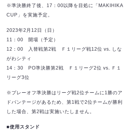
ヴォスクオーレ仙台
※準決勝終了後、17：00以降を目処に「MAKIHIKA
マルバ水戸FC
CUP」を実施予定。
リガーレヴィア葛飾
Y．S．C．C．横浜
2023年2月12日（日）
ヴィンセドール白山
11：00 開場（予定）
アグレミーナ浜松
デウソン神戸
12：00 入替戦第2戦 Ｆ１リーグ戦12位 vs. しな
ポルセイド浜田
がわシティ
ミラクルスマイル新居浜
14：30 PO準決勝第2戦 Ｆ１リーグ2位 vs. Ｆ１
リーグ3位
※プレーオフ準決勝はリーグ戦2位チームに1勝のア
ドバンテージがあるため、第1戦で2位チームが勝利
した場合、第2戦は実施いたしません。
■使用スタンド