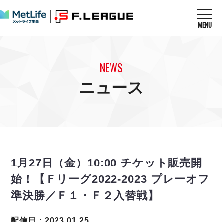
MENU
ニュースを読む
NEWS
NEWS
すべてのニュース
試合を観る
MATCHES
ニュース
リーグ戦
リーグカップ
メットライフ生命Ｆ１リーグ
クラブを知る
CLUB
Ｆチャレンジリーグ
U-23選抜
試合日程
クラブ
メットライフ生命Ｆ１リーグ
チケットを買う
順位表
TICKET
チケット
戦績表
1月27日（金）10:00 チケット販売開
メディア情報
エスポラーダ北海道
警告・退場・出場停止選手
フットサル日本代表
始！【Ｆリーグ2022-2023 プレーオフ
バルドラール浦安
アリーナ情報
ARENA
個人ランキング｜ゴール
その他
準決勝／Ｆ１・Ｆ２入替戦】
フウガドールすみだ
個人ランキング｜シュート
しながわシティ
個人ランキング｜シュート成功率
配信日：2023.01.25
立川アスレティックFC