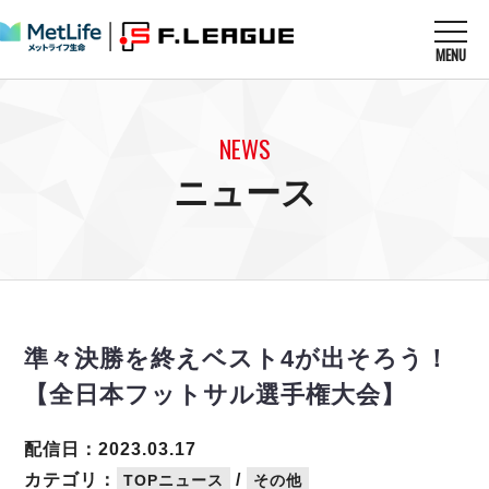
MENU
ニュースを読む
NEWS
NEWS
すべてのニュース
試合を観る
MATCHES
ニュース
リーグ戦
リーグカップ
メットライフ生命Ｆ１リーグ
クラブを知る
CLUB
Ｆチャレンジリーグ
U-23選抜
試合日程
クラブ
メットライフ生命Ｆ１リーグ
チケットを買う
順位表
TICKET
チケット
戦績表
準々決勝を終えベスト4が出そろう！
メディア情報
エスポラーダ北海道
警告・退場・出場停止選手
フットサル日本代表
【全日本フットサル選手権大会】
バルドラール浦安
アリーナ情報
ARENA
個人ランキング｜ゴール
その他
フウガドールすみだ
個人ランキング｜シュート
配信日：2023.03.17
しながわシティ
個人ランキング｜シュート成功率
カテゴリ：
/
TOPニュース
その他
立川アスレティックFC