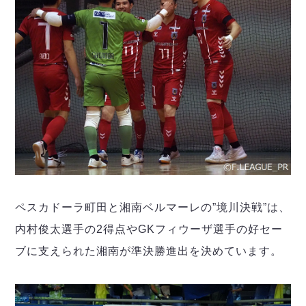
デウソン神戸
アリーナ情報
ポルセイド浜田
チケット情報
エスポラーダ北海道
ミラクルスマイル新居浜
過去の記録
バルドラール浦安
フウガドールすみだ
しながわシティ
立川アスレティックFC
ペスカドーラ町田
湘南ベルマーレ
ボアルース長野
FOLLOW US!
名古屋オーシャンズ
シュライカー大阪
ペスカドーラ町田と湘南ベルマーレの”境川決戦”は、
ボルクバレット北九州
内村俊太選手の2得点やGKフィウーザ選手の好セー
バサジィ大分
ブに支えられた湘南が準決勝進出を決めています。
選手の通算記録（Ｆ２）