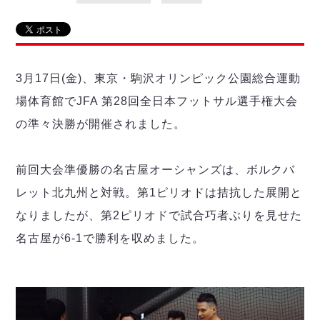
リーグ概要
ABOUT US
個人ランキング｜第2PK
ペスカドーラ町田
湘南ベルマーレ
メットライフ生命Ｆ２リーグ
リーグ概要
過去の記録
ARCHIVE
ボアルース長野
名古屋オーシャンズ
3月17日(金)、東京・駒沢オリンピック公園総合運動
試合日程
日本フットサルリーグについて
過去の試合記録
シュライカー大阪
プロジェクト
PROJECT
順位表
大会概要
場体育館でJFA 第28回全日本フットサル選手権大会
ボルクバレット北九州
戦績表
リーグ要項
01
の準々決勝が開催されました。
ディビジョン1 試合記録
DIVISION
バサジィ大分
警告・退場・出場停止選手
クラブライセンス関連
ABeam AWARD
ディビジョン2 試合記録
個人ランキング｜ゴール
アリーナ観戦マナー&ルール
メットライフ生命Ｆ２リーグ
Ｆリーグカップ 試合記録
前回大会準優勝の名古屋オーシャンズは、ボルクバ
個人ランキング｜シュート
レット北九州と対戦。第1ピリオドは拮抗した展開と
個人ランキング｜シュート成功率
リーグ統計データ
ヴォスクオーレ仙台
個人ランキング｜第2PK
なりましたが、第2ピリオドで試合巧者ぶりを見せた
マルバ水戸FC
名古屋が6-1で勝利を収めました。
記念ゴール
リガーレヴィア葛飾
メットライフ生命Ｆリーグカップ 2026
ハットトリック
Y．S．C．C．横浜
02
DIVISION
担当審判員
ヴィンセドール白山
試合日程・結果
アグレミーナ浜松
大会概要
選手の通算記録（Ｆ１）