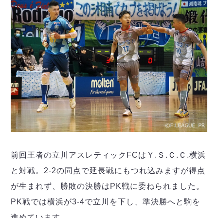
ヴォスクオーレ仙台
マルバ水戸FC
リガーレヴィア葛飾
Y．S．C．C．横浜
ヴィンセドール白山
アグレミーナ浜松
デウソン神戸
ポルセイド浜田
ミラクルスマイル新居浜
前回王者の立川アスレティックFCはＹ.Ｓ.Ｃ.Ｃ.横浜
と対戦。2-2の同点で延長戦にもつれ込みますが得点
が生まれず、勝敗の決勝はPK戦に委ねられました。
PK戦では横浜が3-4で立川を下し、準決勝へと駒を
進めています。