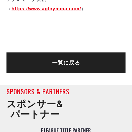
ヴォスクオーレ仙台
（
https://www.agleymina.com/
）
マルバ水戸FC
リガーレヴィア葛飾
Y．S．C．C．横浜
ヴィンセドール白山
アグレミーナ浜松
デウソン神戸
ポルセイド浜田
一覧に戻る
ミラクルスマイル新居浜
SPONSORS & PARTNERS
スポンサー&
パートナー
F.LEAGUE TITLE PARTNER