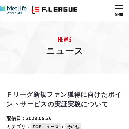
MENU
ニュースを読む
NEWS
NEWS
すべてのニュース
試合を観る
MATCHES
ニュース
リーグ戦
リーグカップ
メットライフ生命Ｆ１リーグ
クラブを知る
CLUB
Ｆチャレンジリーグ
U-23選抜
試合日程
クラブ
メットライフ生命Ｆ１リーグ
チケットを買う
順位表
TICKET
チケット
戦績表
Ｆリーグ新規ファン獲得に向けたポイ
メディア情報
エスポラーダ北海道
警告・退場・出場停止選手
フットサル日本代表
ントサービスの実証実験について
バルドラール浦安
アリーナ情報
ARENA
個人ランキング｜ゴール
その他
フウガドールすみだ
個人ランキング｜シュート
配信日：2023.05.26
しながわシティ
個人ランキング｜シュート成功率
カテゴリ：
/
TOPニュース
その他
立川アスレティックFC