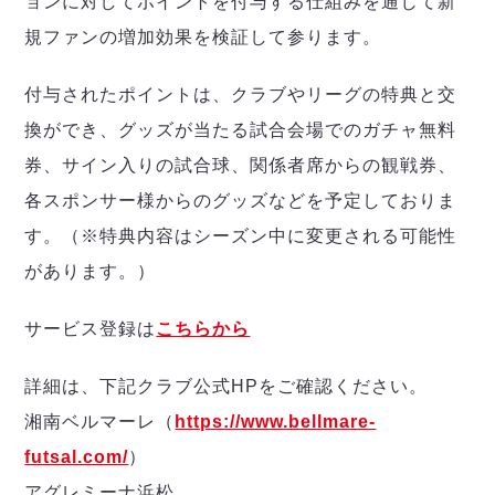
ョンに対してポイントを付与する仕組みを通じて新
デウソン神戸
アリーナ情報
ポルセイド浜田
規ファンの増加効果を検証して参ります。
チケット情報
エスポラーダ北海道
ミラクルスマイル新居浜
過去の記録
バルドラール浦安
付与されたポイントは、クラブやリーグの特典と交
フウガドールすみだ
換ができ、グッズが当たる試合会場でのガチャ無料
しながわシティ
券、サイン入りの試合球、関係者席からの観戦券、
立川アスレティックFC
各スポンサー様からのグッズなどを予定しておりま
ペスカドーラ町田
湘南ベルマーレ
す。（※特典内容はシーズン中に変更される可能性
ボアルース長野
があります。）
FOLLOW US!
名古屋オーシャンズ
シュライカー大阪
サービス登録は
こちらから
ボルクバレット北九州
バサジィ大分
詳細は、下記クラブ公式HPをご確認ください。
湘南ベルマーレ（
https://www.bellmare-
選手の通算記録（Ｆ２）
futsal.com/
）
アグレミーナ浜松