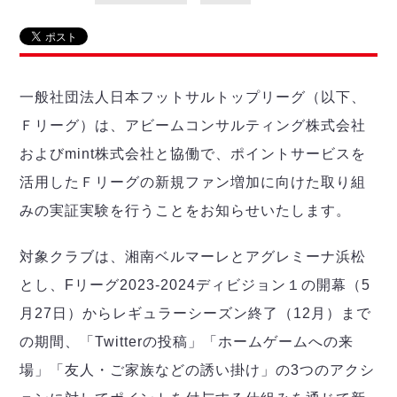
リーグ概要
ABOUT US
個人ランキング｜第2PK
ペスカドーラ町田
湘南ベルマーレ
メットライフ生命Ｆ２リーグ
リーグ概要
過去の記録
ARCHIVE
ボアルース長野
名古屋オーシャンズ
一般社団法人日本フットサルトップリーグ（以下、
試合日程
日本フットサルリーグについて
過去の試合記録
シュライカー大阪
プロジェクト
PROJECT
順位表
大会概要
Ｆリーグ）は、アビームコンサルティング株式会社
ボルクバレット北九州
戦績表
リーグ要項
01
およびmint株式会社と協働で、ポイントサービスを
ディビジョン1 試合記録
DIVISION
バサジィ大分
警告・退場・出場停止選手
クラブライセンス関連
ABeam AWARD
活用したＦリーグの新規ファン増加に向けた取り組
ディビジョン2 試合記録
個人ランキング｜ゴール
アリーナ観戦マナー&ルール
メットライフ生命Ｆ２リーグ
Ｆリーグカップ 試合記録
みの実証実験を行うことをお知らせいたします。
個人ランキング｜シュート
個人ランキング｜シュート成功率
リーグ統計データ
対象クラブは、湘南ベルマーレとアグレミーナ浜松
ヴォスクオーレ仙台
個人ランキング｜第2PK
マルバ水戸FC
とし、Fリーグ2023-2024ディビジョン１の開幕（5
記念ゴール
リガーレヴィア葛飾
メットライフ生命Ｆリーグカップ 2026
月27日）からレギュラーシーズン終了（12月）まで
ハットトリック
Y．S．C．C．横浜
02
の期間、「Twitterの投稿」「ホームゲームへの来
DIVISION
担当審判員
ヴィンセドール白山
試合日程・結果
場」「友人・ご家族などの誘い掛け」の3つのアクシ
アグレミーナ浜松
大会概要
選手の通算記録（Ｆ１）