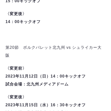
15：00キックオフ
ヴォスクオーレ仙台
マルバ水戸FC
〈変更後〉
リガーレヴィア葛飾
Y．S．C．C．横浜
14：00キックオフ
ヴィンセドール白山
アグレミーナ浜松
デウソン神戸
第20節 ボルクバレット北九州 vs シュライカー大
ポルセイド浜田
ミラクルスマイル新居浜
阪
〈変更前〉
2023年11月12日（日）14：00キックオフ
試合会場：北九州メディアドーム
〈変更後〉
2023年11月15日（水）16：30キックオフ