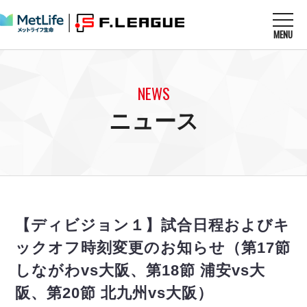
MENU
ニュースを読む
NEWS
NEWS
すべてのニュース
試合を観る
MATCHES
ニュース
リーグ戦
リーグカップ
メットライフ生命Ｆ１リーグ
クラブを知る
CLUB
Ｆチャレンジリーグ
U-23選抜
試合日程
クラブ
メットライフ生命Ｆ１リーグ
チケットを買う
順位表
TICKET
チケット
戦績表
【ディビジョン１】試合日程およびキ
メディア情報
エスポラーダ北海道
警告・退場・出場停止選手
フットサル日本代表
ックオフ時刻変更のお知らせ（第17節
バルドラール浦安
アリーナ情報
ARENA
個人ランキング｜ゴール
その他
しながわvs大阪、第18節 浦安vs大
フウガドールすみだ
個人ランキング｜シュート
しながわシティ
阪、第20節 北九州vs大阪）
個人ランキング｜シュート成功率
立川アスレティックFC