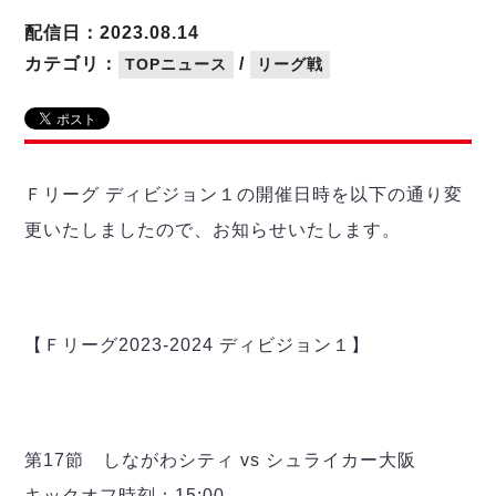
リーグ概要
ABOUT US
個人ランキング｜第2PK
ペスカドーラ町田
配信日：2023.08.14
湘南ベルマーレ
メットライフ生命Ｆ２リーグ
リーグ概要
カテゴリ：
/
TOPニュース
リーグ戦
過去の記録
ARCHIVE
ボアルース長野
名古屋オーシャンズ
試合日程
日本フットサルリーグについて
過去の試合記録
シュライカー大阪
プロジェクト
PROJECT
順位表
大会概要
ボルクバレット北九州
戦績表
リーグ要項
01
Ｆリーグ ディビジョン１の開催日時を以下の通り変
ディビジョン1 試合記録
DIVISION
バサジィ大分
警告・退場・出場停止選手
クラブライセンス関連
ABeam AWARD
更いたしましたので、お知らせいたします。
ディビジョン2 試合記録
個人ランキング｜ゴール
アリーナ観戦マナー&ルール
メットライフ生命Ｆ２リーグ
Ｆリーグカップ 試合記録
個人ランキング｜シュート
個人ランキング｜シュート成功率
リーグ統計データ
ヴォスクオーレ仙台
個人ランキング｜第2PK
【Ｆリーグ2023-2024 ディビジョン１】
マルバ水戸FC
記念ゴール
リガーレヴィア葛飾
メットライフ生命Ｆリーグカップ 2026
ハットトリック
Y．S．C．C．横浜
02
DIVISION
担当審判員
ヴィンセドール白山
試合日程・結果
第17節 しながわシティ vs シュライカー大阪
アグレミーナ浜松
大会概要
選手の通算記録（Ｆ１）
キックオフ時刻：15:00