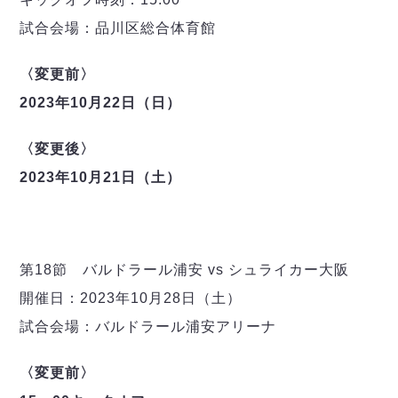
デウソン神戸
アリーナ情報
ポルセイド浜田
試合会場：品川区総合体育館
チケット情報
エスポラーダ北海道
ミラクルスマイル新居浜
過去の記録
バルドラール浦安
〈変更前〉
フウガドールすみだ
2023年10月22日（日）
しながわシティ
立川アスレティックFC
〈変更後〉
ペスカドーラ町田
2023年10月21日（土）
湘南ベルマーレ
ボアルース長野
FOLLOW US!
名古屋オーシャンズ
シュライカー大阪
第18節 バルドラール浦安 vs シュライカー大阪
ボルクバレット北九州
開催日：2023年10月28日（土）
バサジィ大分
試合会場：バルドラール浦安アリーナ
選手の通算記録（Ｆ２）
〈変更前〉