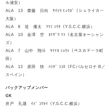
ヴォスクオーレ仙台
ル浦安）
マルバ水戸FC
ALA 13 齋藤 日向 ｻｲﾄｳ ﾋｭｳｶﾞ（シュライカー
リガーレヴィア葛飾
大阪）
Y．S．C．C．横浜
ALA 8 堤 優太 ﾂﾂﾐ ﾕｳﾀ（Y.S.C.C.横浜）
ヴィンセドール白山
ALA 10 金澤 空 ｶﾅｻﾞﾜ ｿﾗ（名古屋オーシャン
アグレミーナ浜松
デウソン神戸
ズ）
ポルセイド浜田
ALA 7 山中 翔斗 ﾔﾏﾅｶ ｼｮｳﾄ（ペスカドーラ町
ミラクルスマイル新居浜
田）
ALA 12 原田 快 ﾊﾗﾀﾞ ｺｺﾛ（FCバルセロナ B／
スペイン）
バックアップメンバー
GK
井戸 孔晟 ｲﾄﾞ ｺｳｾｲ（Y.S.C.C.横浜）