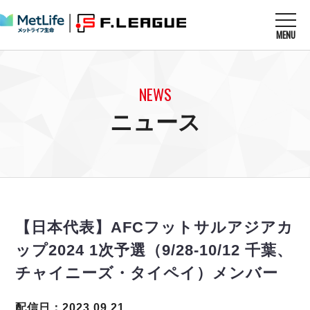
MENU
ニュースを読む
NEWS
NEWS
すべてのニュース
試合を観る
MATCHES
ニュース
リーグ戦
リーグカップ
メットライフ生命Ｆ１リーグ
クラブを知る
CLUB
Ｆチャレンジリーグ
U-23選抜
試合日程
クラブ
メットライフ生命Ｆ１リーグ
チケットを買う
順位表
TICKET
チケット
戦績表
【日本代表】AFCフットサルアジアカ
メディア情報
エスポラーダ北海道
警告・退場・出場停止選手
フットサル日本代表
ップ2024 1次予選（9/28-10/12 千葉、
バルドラール浦安
アリーナ情報
ARENA
個人ランキング｜ゴール
その他
チャイニーズ・タイペイ）メンバー
フウガドールすみだ
個人ランキング｜シュート
しながわシティ
個人ランキング｜シュート成功率
配信日：2023.09.21
立川アスレティックFC