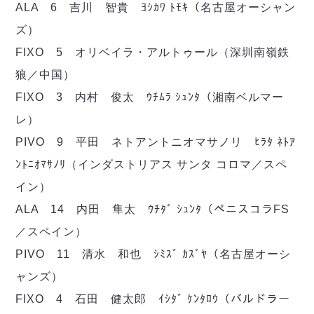
デウソン神戸
ALA 6 吉川 智貴 ﾖｼｶﾜ ﾄﾓｷ（名古屋オーシャン
アリーナ情報
ポルセイド浜田
チケット情報
ズ）
エスポラーダ北海道
ミラクルスマイル新居浜
過去の記録
FIXO 5 オリベイラ・アルトゥール（深圳南嶺鉄
バルドラール浦安
フウガドールすみだ
狼／中国）
しながわシティ
FIXO 3 内村 俊太 ｳﾁﾑﾗ ｼｭﾝﾀ（湘南ベルマー
立川アスレティックFC
レ）
ペスカドーラ町田
PIVO 9 平田 ネトアントニオマサノリ ﾋﾗﾀ ﾈﾄｱ
湘南ベルマーレ
ﾝﾄﾆｵﾏｻﾉﾘ（インダストリアス サンタ コロマ／スペ
ボアルース長野
FOLLOW US!
イン）
名古屋オーシャンズ
シュライカー大阪
ALA 14 内田 隼太 ｳﾁﾀﾞ ｼｭﾝﾀ（ペニスコラFS
ボルクバレット北九州
／スペイン）
バサジィ大分
PIVO 11 清水 和也 ｼﾐｽﾞ ｶｽﾞﾔ（名古屋オーシ
選手の通算記録（Ｆ２）
ャンズ）
FIXO 4 石田 健太郎 ｲｼﾀﾞ ｹﾝﾀﾛｳ（バルドラー