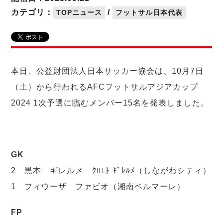
リーグ概要
ABOUT US
個人ランキング｜第2PK
ペスカドーラ町田
カテゴリ：
/
TOPニュース
フットサル日本代表
湘南ベルマーレ
メットライフ生命Ｆ２リーグ
リーグ概要
過去の記録
ARCHIVE
ボアルース長野
名古屋オーシャンズ
試合日程
日本フットサルリーグについて
過去の試合記録
シュライカー大阪
プロジェクト
PROJECT
順位表
大会概要
本日、公益財団法人日本サッカー協会は、10月7日
ボルクバレット北九州
戦績表
リーグ要項
01
（土）から行われるAFCフットサルアジアカップ
ディビジョン1 試合記録
DIVISION
バサジィ大分
警告・退場・出場停止選手
クラブライセンス関連
ABeam AWARD
2024 1次予選に臨むメンバー15名を発表しました。
ディビジョン2 試合記録
個人ランキング｜ゴール
アリーナ観戦マナー&ルール
メットライフ生命Ｆ２リーグ
Ｆリーグカップ 試合記録
個人ランキング｜シュート
個人ランキング｜シュート成功率
リーグ統計データ
ヴォスクオーレ仙台
個人ランキング｜第2PK
GK
マルバ水戸FC
記念ゴール
2 黒本 ギレルメ ｸﾛﾓﾄ ｷﾞﾚﾙﾒ（しながわシティ）
リガーレヴィア葛飾
メットライフ生命Ｆリーグカップ 2026
ハットトリック
Y．S．C．C．横浜
1 フィウーザ ファビオ（湘南ベルマーレ）
02
DIVISION
担当審判員
ヴィンセドール白山
試合日程・結果
アグレミーナ浜松
FP
大会概要
選手の通算記録（Ｆ１）