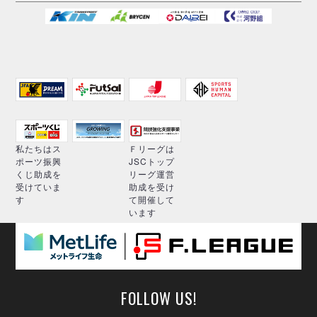
私たちはス
Ｆリーグは
ポーツ振興
JSCトップ
くじ助成を
リーグ運営
受けていま
助成を受け
す
て開催して
います
FOLLOW US!