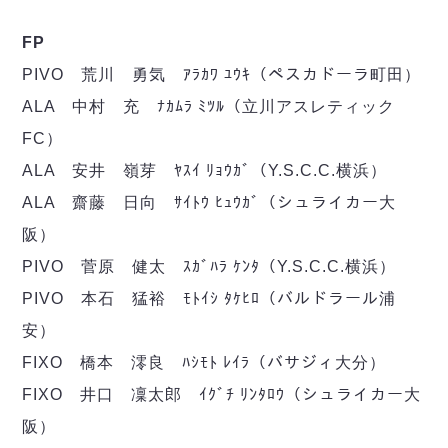
デウソン神戸
アリーナ情報
ポルセイド浜田
チケット情報
FP
エスポラーダ北海道
ミラクルスマイル新居浜
過去の記録
PIVO 荒川 勇気 ｱﾗｶﾜ ﾕｳｷ（ペスカドーラ町田）
バルドラール浦安
フウガドールすみだ
ALA 中村 充 ﾅｶﾑﾗ ﾐﾂﾙ（立川アスレティック
しながわシティ
FC）
立川アスレティックFC
ALA 安井 嶺芽 ﾔｽｲ ﾘｮｳｶﾞ（Y.S.C.C.横浜）
ペスカドーラ町田
ALA 齋藤 日向 ｻｲﾄｳ ﾋｭｳｶﾞ（シュライカー大
湘南ベルマーレ
阪）
ボアルース長野
FOLLOW US!
PIVO 菅原 健太 ｽｶﾞﾊﾗ ｹﾝﾀ（Y.S.C.C.横浜）
名古屋オーシャンズ
シュライカー大阪
PIVO 本石 猛裕 ﾓﾄｲｼ ﾀｹﾋﾛ（バルドラール浦
ボルクバレット北九州
安）
バサジィ大分
FIXO 橋本 澪良 ﾊｼﾓﾄ ﾚｲﾗ（バサジィ大分）
選手の通算記録（Ｆ２）
FIXO 井口 凜太郎 ｲｸﾞﾁ ﾘﾝﾀﾛｳ（シュライカー大
阪）