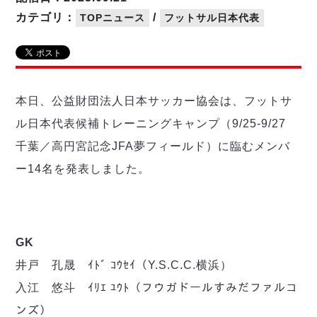
リーグ概要
ABOUT US
個人ランキング｜第2PK
ペスカドーラ町田
カテゴリ：
/
TOPニュース
フットサル日本代表
湘南ベルマーレ
メットライフ生命Ｆ２リーグ
リーグ概要
過去の記録
ARCHIVE
ボアルース長野
名古屋オーシャンズ
試合日程
日本フットサルリーグについて
過去の試合記録
シュライカー大阪
プロジェクト
PROJECT
順位表
大会概要
本日、公益財団法人日本サッカー協会は、フットサ
ボルクバレット北九州
戦績表
リーグ要項
01
ル日本代表候補トレーニングキャンプ（9/25‐9/27
ディビジョン1 試合記録
DIVISION
バサジィ大分
警告・退場・出場停止選手
クラブライセンス関連
ABeam AWARD
千葉／高円宮記念JFA夢フィールド）に臨むメンバ
ディビジョン2 試合記録
個人ランキング｜ゴール
アリーナ観戦マナー&ルール
メットライフ生命Ｆ２リーグ
Ｆリーグカップ 試合記録
ー14名を発表しました。
個人ランキング｜シュート
個人ランキング｜シュート成功率
リーグ統計データ
ヴォスクオーレ仙台
個人ランキング｜第2PK
マルバ水戸FC
記念ゴール
GK
リガーレヴィア葛飾
メットライフ生命Ｆリーグカップ 2026
ハットトリック
Y．S．C．C．横浜
井戸 孔晟 ｲﾄﾞ ｺｳｾｲ（Y.S.C.C.横浜）
02
DIVISION
担当審判員
ヴィンセドール白山
試合日程・結果
入江 悠斗 ｲﾘｴ ﾕｳﾄ（フウガドールすみだファルコ
アグレミーナ浜松
大会概要
ンズ）
選手の通算記録（Ｆ１）