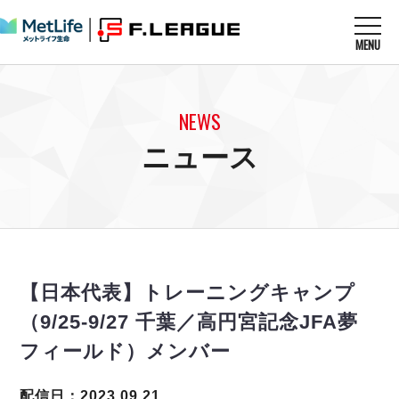
MENU
ニュースを読む
NEWS
NEWS
すべてのニュース
試合を観る
MATCHES
ニュース
リーグ戦
リーグカップ
メットライフ生命Ｆ１リーグ
クラブを知る
CLUB
Ｆチャレンジリーグ
U-23選抜
試合日程
クラブ
メットライフ生命Ｆ１リーグ
チケットを買う
順位表
TICKET
チケット
戦績表
【日本代表】トレーニングキャンプ
メディア情報
エスポラーダ北海道
警告・退場・出場停止選手
フットサル日本代表
（9/25‐9/27 千葉／高円宮記念JFA夢
バルドラール浦安
アリーナ情報
ARENA
個人ランキング｜ゴール
その他
フィールド）メンバー
フウガドールすみだ
個人ランキング｜シュート
しながわシティ
個人ランキング｜シュート成功率
配信日：2023.09.21
立川アスレティックFC