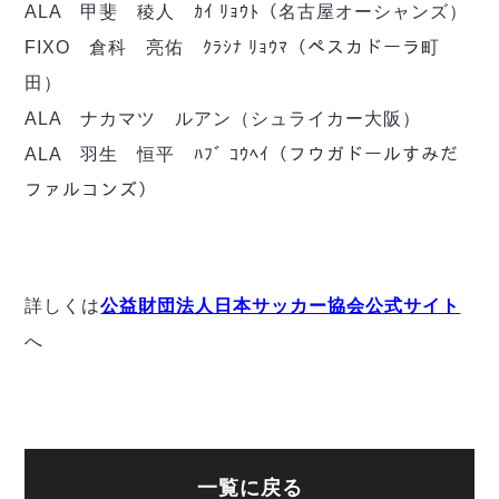
ヴォスクオーレ仙台
ALA 甲斐 稜人 ｶｲ ﾘｮｳﾄ（名古屋オーシャンズ）
マルバ水戸FC
FIXO 倉科 亮佑 ｸﾗｼﾅ ﾘｮｳﾏ（ペスカドーラ町
リガーレヴィア葛飾
田）
Y．S．C．C．横浜
ALA ナカマツ ルアン（シュライカー大阪）
ヴィンセドール白山
ALA 羽生 恒平 ﾊﾌﾞ ｺｳﾍｲ（フウガドールすみだ
アグレミーナ浜松
デウソン神戸
ファルコンズ）
ポルセイド浜田
ミラクルスマイル新居浜
詳しくは
公益財団法人日本サッカー協会公式サイト
へ
一覧に戻る