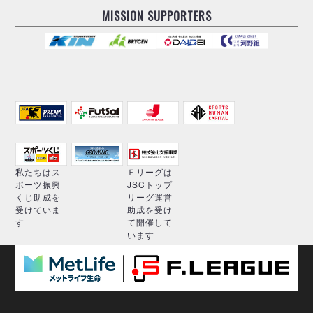
MISSION SUPPORTERS
私たちはス
Ｆリーグは
ポーツ振興
JSCトップ
くじ助成を
リーグ運営
受けていま
助成を受け
す
て開催して
います