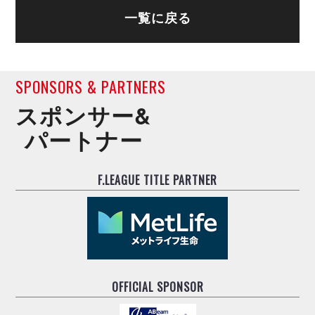
ヴォスクオーレ仙台
一覧に戻る
マルバ水戸FC
リガーレヴィア葛飾
Y．S．C．C．横浜
ヴィンセドール白山
SPONSORS & PARTNERS
アグレミーナ浜松
スポンサー&
デウソン神戸
パートナー
ポルセイド浜田
ミラクルスマイル新居浜
F.LEAGUE TITLE PARTNER
OFFICIAL SPONSOR