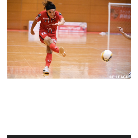
デウソン神戸
アリーナ情報
ポルセイド浜田
チケット情報
エスポラーダ北海道
ミラクルスマイル新居浜
過去の記録
バルドラール浦安
フウガドールすみだ
しながわシティ
立川アスレティックFC
ペスカドーラ町田
湘南ベルマーレ
ボアルース長野
FOLLOW US!
名古屋オーシャンズ
シュライカー大阪
ボルクバレット北九州
バサジィ大分
選手の通算記録（Ｆ２）