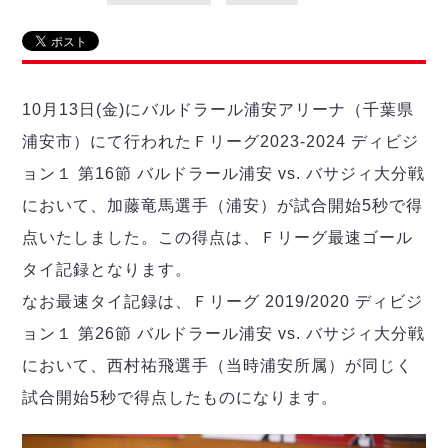
リーグ概要
ABOUT US
個人ランキング｜第2PK
ペスカドーラ町田
湘南ベルマーレ
メットライフ生命Ｆ２リーグ
リーグ概要
過去の記録
ARCHIVE
ボアルース長野
名古屋オーシャンズ
10月13日(金)にバルドラール浦安アリーナ（千葉県
試合日程
日本フットサルリーグについて
過去の試合記録
シュライカー大阪
プロジェクト
PROJECT
順位表
大会概要
浦安市）にて行われたＦリーグ2023-2024 ディビジ
ボルクバレット北九州
戦績表
リーグ要項
01
ョン１ 第16節 バルドラール浦安 vs. バサジィ大分戦
ディビジョン1 試合記録
DIVISION
バサジィ大分
警告・退場・出場停止選手
クラブライセンス関連
ABeam AWARD
において、加藤竜馬選手（浦安）が試合開始5秒で得
ディビジョン2 試合記録
個人ランキング｜ゴール
アリーナ観戦マナー&ルール
メットライフ生命Ｆ２リーグ
Ｆリーグカップ 試合記録
点いたしました。この得点は、Ｆリーグ最速ゴール
個人ランキング｜シュート
タイ記録となります。
個人ランキング｜シュート成功率
リーグ統計データ
ヴォスクオーレ仙台
個人ランキング｜第2PK
なお最速タイ記録は、Ｆリーグ 2019/2020 ディビジ
マルバ水戸FC
ョン１ 第26節 バルドラール浦安 vs. バサジィ大分戦
記念ゴール
リガーレヴィア葛飾
メットライフ生命Ｆリーグカップ 2026
において、西村祐飛選手（当時浦安所属）が同じく
ハットトリック
Y．S．C．C．横浜
02
DIVISION
担当審判員
試合開始5秒で得点したものになります。
ヴィンセドール白山
試合日程・結果
アグレミーナ浜松
大会概要
選手の通算記録（Ｆ１）