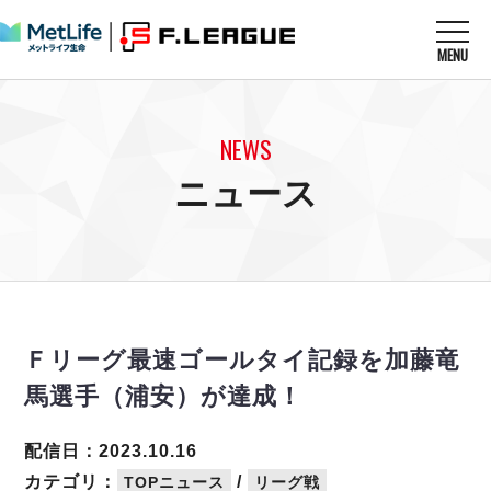
MENU
ニュースを読む
NEWS
NEWS
すべてのニュース
試合を観る
MATCHES
ニュース
リーグ戦
リーグカップ
メットライフ生命Ｆ１リーグ
クラブを知る
CLUB
Ｆチャレンジリーグ
U-23選抜
試合日程
クラブ
メットライフ生命Ｆ１リーグ
チケットを買う
順位表
TICKET
チケット
戦績表
Ｆリーグ最速ゴールタイ記録を加藤竜
メディア情報
エスポラーダ北海道
警告・退場・出場停止選手
フットサル日本代表
馬選手（浦安）が達成！
バルドラール浦安
アリーナ情報
ARENA
個人ランキング｜ゴール
その他
フウガドールすみだ
個人ランキング｜シュート
配信日：2023.10.16
しながわシティ
個人ランキング｜シュート成功率
カテゴリ：
/
TOPニュース
リーグ戦
立川アスレティックFC