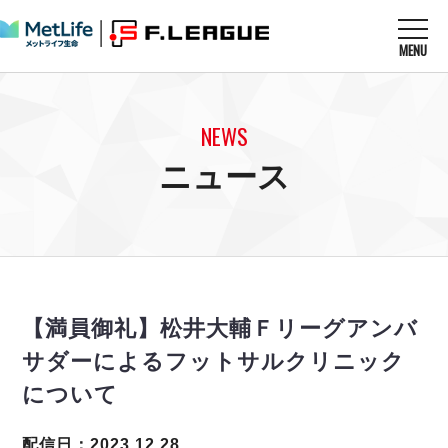
MENU
ニュースを読む
NEWS
NEWS
すべてのニュース
試合を観る
MATCHES
ニュース
リーグ戦
リーグカップ
メットライフ生命Ｆ１リーグ
クラブを知る
CLUB
Ｆチャレンジリーグ
U-23選抜
試合日程
クラブ
メットライフ生命Ｆ１リーグ
チケットを買う
順位表
TICKET
チケット
戦績表
【満員御礼】松井大輔Ｆリーグアンバ
メディア情報
エスポラーダ北海道
警告・退場・出場停止選手
フットサル日本代表
サダーによるフットサルクリニック
バルドラール浦安
アリーナ情報
ARENA
個人ランキング｜ゴール
その他
について
フウガドールすみだ
個人ランキング｜シュート
しながわシティ
個人ランキング｜シュート成功率
配信日：2023.12.28
立川アスレティックFC