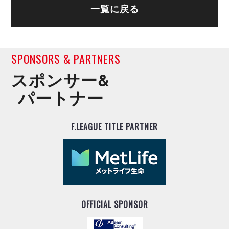
デウソン神戸
アリーナ情報
一覧に戻る
ポルセイド浜田
チケット情報
エスポラーダ北海道
ミラクルスマイル新居浜
過去の記録
バルドラール浦安
フウガドールすみだ
SPONSORS & PARTNERS
しながわシティ
スポンサー&
立川アスレティックFC
パートナー
ペスカドーラ町田
湘南ベルマーレ
ボアルース長野
F.LEAGUE TITLE PARTNER
FOLLOW US!
名古屋オーシャンズ
シュライカー大阪
ボルクバレット北九州
バサジィ大分
選手の通算記録（Ｆ２）
OFFICIAL SPONSOR