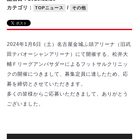
リーグ概要
ABOUT US
個人ランキング｜第2PK
ペスカドーラ町田
カテゴリ：
/
TOPニュース
その他
湘南ベルマーレ
メットライフ生命Ｆ２リーグ
リーグ概要
過去の記録
ARCHIVE
ボアルース長野
名古屋オーシャンズ
試合日程
日本フットサルリーグについて
過去の試合記録
シュライカー大阪
プロジェクト
PROJECT
順位表
大会概要
2024年1月6日（土）名古屋金城ふ頭アリーナ（旧武
ボルクバレット北九州
戦績表
リーグ要項
01
田テバオーシャンアリーナ）にて開催する、松井大
ディビジョン1 試合記録
DIVISION
バサジィ大分
警告・退場・出場停止選手
クラブライセンス関連
ABeam AWARD
輔Ｆリーグアンバサダーによるフットサルクリニッ
ディビジョン2 試合記録
個人ランキング｜ゴール
アリーナ観戦マナー&ルール
メットライフ生命Ｆ２リーグ
Ｆリーグカップ 試合記録
クの開催につきまして、募集定員に達したため、応
個人ランキング｜シュート
募を締切とさせていただきます。
個人ランキング｜シュート成功率
リーグ統計データ
ヴォスクオーレ仙台
個人ランキング｜第2PK
多くの皆様からご応募いただきまして、ありがとう
マルバ水戸FC
ございました。
記念ゴール
リガーレヴィア葛飾
メットライフ生命Ｆリーグカップ 2026
ハットトリック
Y．S．C．C．横浜
02
DIVISION
担当審判員
ヴィンセドール白山
試合日程・結果
アグレミーナ浜松
大会概要
選手の通算記録（Ｆ１）