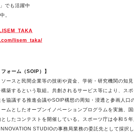
s」でも活躍中
躍中。
om/LISEM_TAKA
.com/lisem_taka/
フォーム（SOIP）】
リソースと民間企業等の技術や資金、学術・研究機関の知見
を構築するという取組。共創されるサービス等により、スポ
を協議する推進会議やSOIP構想の周知・浸透と参画人口
ォームとしたオープンイノベーションプログラムを実施、国
的としたコンテストを開催している。スポーツ庁は令和５年
NNOVATION STUDIOの事務局業務の委託先として採択