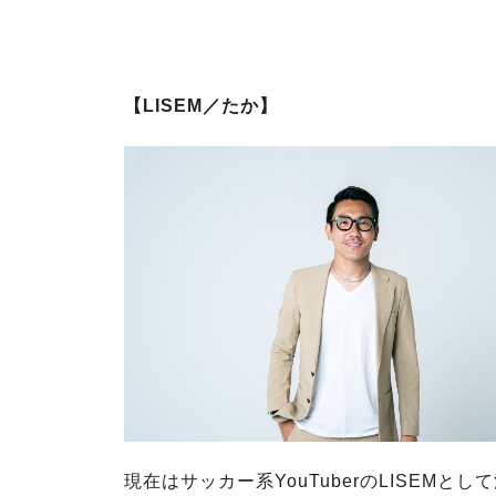
【LISEM／たか】
現在はサッカー系YouTuberのLISEMとし