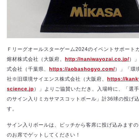
Ｆリーグオールスターゲーム2024のイベントサポート
熔材株式会社（大阪府、
http://naniwayozai.co.jp/
）
式会社（千葉県、
https://aobashogyo.com/
）」「環
社※旧環境サイエンス株式会社（大阪府、
https://kank
science.jp
）」よりご協賛いただき、入場時に、「選
のサイン入りミカサマスコットボール」計36球の投げ
す。
サイン入りボールは、ピッチから客席に投げ込みますの
のお席でゲットしてください！