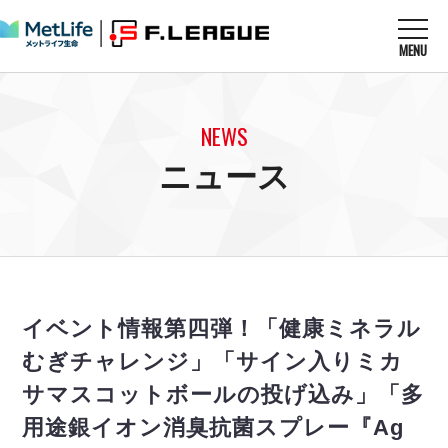
MENU
ニュースを読む
NEWS
NEWS
すべてのニュース
試合を観る
MATCHES
ニュース
リーグ戦
リーグカップ
メットライフ生命Ｆ１リーグ
クラブを知る
CLUB
Ｆチャレンジリーグ
U-23選抜
試合日程
クラブ
メットライフ生命Ｆ１リーグ
チケットを買う
順位表
TICKET
チケット
戦績表
イベント情報第四弾！「健康ミネラル
メディア情報
エスポラーダ北海道
警告・退場・出場停止選手
フットサル日本代表
むぎチャレンジ」「サイン入りミカ
バルドラール浦安
アリーナ情報
ARENA
個人ランキング｜ゴール
その他
サマスコットボールの投げ込み」「多
フウガドールすみだ
個人ランキング｜シュート
しながわシティ
用途銀イオン消臭抗菌スプレー『Ag
個人ランキング｜シュート成功率
立川アスレティックFC