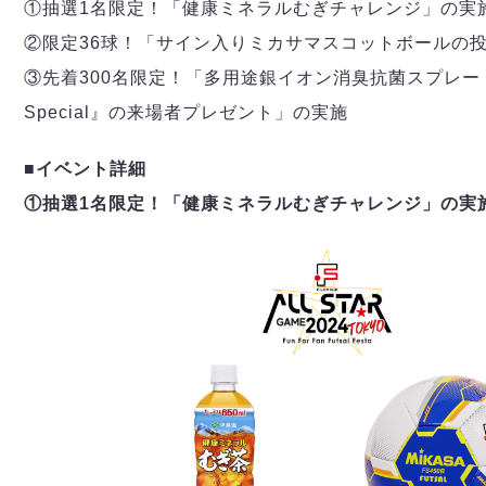
デウソン神戸
①抽選1名限定！「健康ミネラルむぎチャレンジ」の実
アリーナ情報
ポルセイド浜田
チケット情報
②限定36球！「サイン入りミカサマスコットボールの
エスポラーダ北海道
ミラクルスマイル新居浜
過去の記録
③先着300名限定！「多用途銀イオン消臭抗菌スプレー
バルドラール浦安
Special』の来場者プレゼント」の実施
フウガドールすみだ
しながわシティ
■イベント詳細
立川アスレティックFC
ペスカドーラ町田
①抽選1名限定！「
健康ミネラルむぎチャレンジ」の実
湘南ベルマーレ
ボアルース長野
FOLLOW US!
名古屋オーシャンズ
シュライカー大阪
ボルクバレット北九州
バサジィ大分
選手の通算記録（Ｆ２）