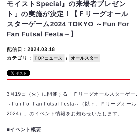
リーグ概要
ABOUT US
個人ランキング｜第2PK
モイストSpecial』の来場者プレゼン
ペスカドーラ町田
ト」の実施が決定！【Ｆリーグオール
湘南ベルマーレ
メットライフ生命Ｆ２リーグ
リーグ概要
過去の記録
ARCHIVE
スターゲーム2024 TOKYO ～Fun For
ボアルース長野
名古屋オーシャンズ
Fan Futsal Festa～】
試合日程
日本フットサルリーグについて
過去の試合記録
シュライカー大阪
プロジェクト
PROJECT
順位表
大会概要
ボルクバレット北九州
配信日：2024.03.18
戦績表
リーグ要項
01
ディビジョン1 試合記録
DIVISION
バサジィ大分
カテゴリ：
/
TOPニュース
オールスター
警告・退場・出場停止選手
クラブライセンス関連
ABeam AWARD
ディビジョン2 試合記録
個人ランキング｜ゴール
アリーナ観戦マナー&ルール
メットライフ生命Ｆ２リーグ
Ｆリーグカップ 試合記録
個人ランキング｜シュート
個人ランキング｜シュート成功率
リーグ統計データ
ヴォスクオーレ仙台
個人ランキング｜第2PK
3月19日（火）に開催する「Ｆリーグオールスターゲーム2
マルバ水戸FC
～Fun For Fan Futsal Festa～（以下、Ｆリーグ
記念ゴール
リガーレヴィア葛飾
メットライフ生命Ｆリーグカップ 2026
ハットトリック
Y．S．C．C．横浜
2024）」のイベント情報をお知らせいたします。
02
DIVISION
担当審判員
ヴィンセドール白山
試合日程・結果
■イベント概要
アグレミーナ浜松
大会概要
選手の通算記録（Ｆ１）