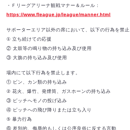
・Ｆリーグアリーナ観戦マナー＆ルール：
https://www.fleague.jp/league/manner.html
サポーターエリア以外の席において、以下の行為を禁止
① 立ち続けての応援
② 太鼓等の鳴り物の持ち込み及び使用
③ 大旗の持ち込み及び使用
場内にて以下行為を禁止します。
① ビン、カン類の持ち込み
② 花火、爆竹、発煙筒、ガスホーンの持ち込み
③ ピッチへモノの投げ込み
④ ピッチへの飛び降りまたは立ち入り
⑤ 暴力行為
⑥ 差別的、侮辱的もしくは公序良俗に反する言動