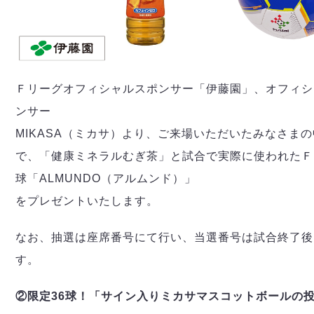
ヴォスクオーレ仙台
マルバ水戸FC
リガーレヴィア葛飾
Y．S．C．C．横浜
ヴィンセドール白山
Ｆリーグオフィシャルスポンサー「伊藤園」、オフィシ
アグレミーナ浜松
ンサー
デウソン神戸
MIKASA（ミカサ）より、ご来場いただいたみなさま
ポルセイド浜田
ミラクルスマイル新居浜
で、「健康ミネラルむぎ茶」と試合で実際に使われたＦ
球「ALMUNDO（アルムンド）」
をプレゼントいたします。
なお、抽選は座席番号にて⾏い、当選番号は試合終了後
す。
②限定36球！「サイン入りミカサマスコットボールの