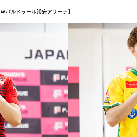
.仙台 ＠バルドラール浦安アリーナ】