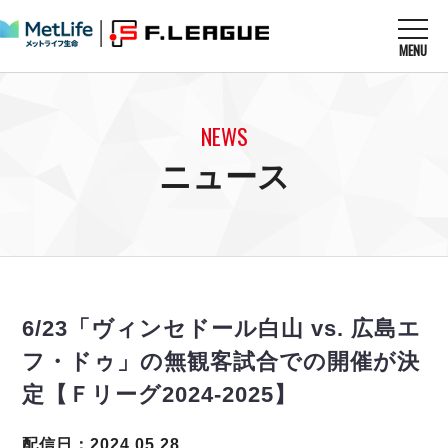
MENU
ニュースを読む
NEWS
NEWS
すべてのニュース
試合を観る
MATCHES
ニュース
リーグ戦
リーグカップ
メットライフ生命Ｆ１リーグ
クラブを知る
CLUB
Ｆチャレンジリーグ
U-23選抜
試合日程
クラブ
メットライフ生命Ｆ１リーグ
チケットを買う
順位表
TICKET
チケット
戦績表
6/23「ヴィンセドール白山 vs. 広島エ
メディア情報
エスポラーダ北海道
警告・退場・出場停止選手
フットサル日本代表
フ・ドゥ」の無観客試合での開催が決
バルドラール浦安
アリーナ情報
ARENA
個人ランキング｜ゴール
その他
定【Ｆリーグ2024-2025】
フウガドールすみだ
個人ランキング｜シュート
しながわシティ
個人ランキング｜シュート成功率
配信日：2024.05.28
立川アスレティックFC