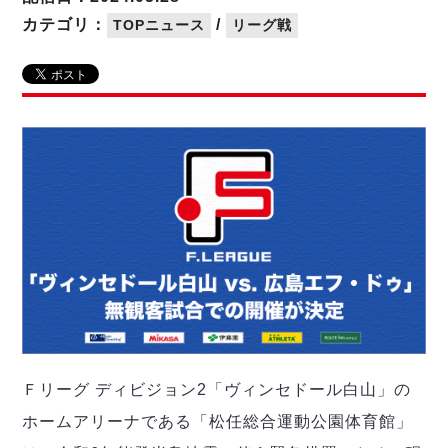
リーグ概要
ABOUT US
個人ランキング｜第2PK
ペスカドーラ町田
カテゴリ：
/
TOPニュース
リーグ戦
湘南ベルマーレ
メットライフ生命Ｆ２リーグ
リーグ概要
過去の記録
ARCHIVE
ボアルース長野
名古屋オーシャンズ
試合日程
日本フットサルリーグについて
過去の試合記録
シュライカー大阪
プロジェクト
PROJECT
順位表
大会概要
ボルクバレット北九州
戦績表
リーグ要項
01
ディビジョン1 試合記録
DIVISION
バサジィ大分
警告・退場・出場停止選手
クラブライセンス関連
ABeam AWARD
ディビジョン2 試合記録
個人ランキング｜ゴール
アリーナ観戦マナー&ルール
メットライフ生命Ｆ２リーグ
Ｆリーグカップ 試合記録
個人ランキング｜シュート
個人ランキング｜シュート成功率
リーグ統計データ
ヴォスクオーレ仙台
個人ランキング｜第2PK
マルバ水戸FC
記念ゴール
リガーレヴィア葛飾
メットライフ生命Ｆリーグカップ 2026
ハットトリック
Y．S．C．C．横浜
02
Ｆリーグ ディビジョン2「ヴィンセドール白山」の
DIVISION
担当審判員
ヴィンセドール白山
試合日程・結果
ホームアリーナである「松任総合運動公園体育館」
アグレミーナ浜松
大会概要
選手の通算記録（Ｆ１）