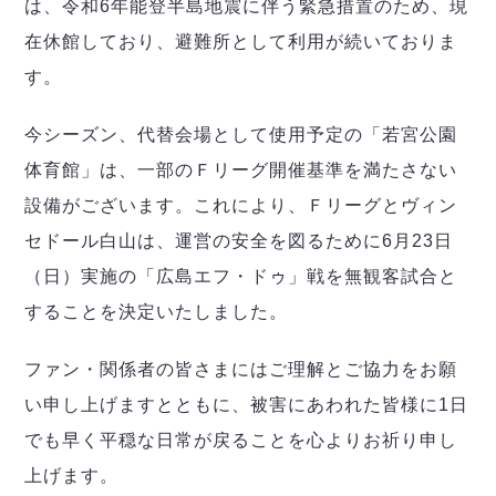
デウソン神戸
は、令和6年能登半島地震に伴う緊急措置のため、現
アリーナ情報
ポルセイド浜田
在休館しており、避難所として利用が続いておりま
チケット情報
エスポラーダ北海道
ミラクルスマイル新居浜
過去の記録
す。
バルドラール浦安
フウガドールすみだ
今シーズン、代替会場として使用予定の「若宮公園
しながわシティ
体育館」は、一部のＦリーグ開催基準を満たさない
立川アスレティックFC
設備がございます。これにより、Ｆリーグとヴィン
ペスカドーラ町田
湘南ベルマーレ
セドール白山は、運営の安全を図るために6月23日
ボアルース長野
（日）実施の「広島エフ・ドゥ」戦を無観客試合と
FOLLOW US!
名古屋オーシャンズ
することを決定いたしました。
シュライカー大阪
ボルクバレット北九州
ファン・関係者の皆さまにはご理解とご協力をお願
バサジィ大分
い申し上げますとともに、被害にあわれた皆様に1日
選手の通算記録（Ｆ２）
でも早く平穏な日常が戻ることを心よりお祈り申し
上げます。