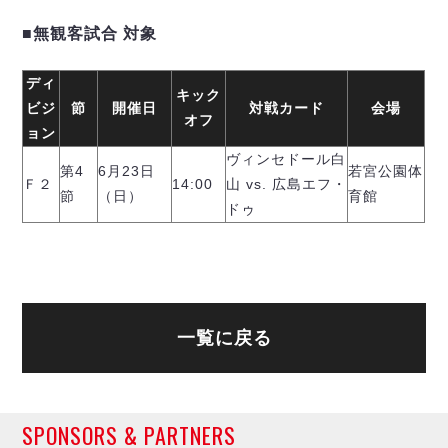
ヴォスクオーレ仙台
マルバ水戸FC
■無観客試合 対象
リガーレヴィア葛飾
ディ
Y．S．C．C．横浜
キック
ビジ
節
開催日
対戦カード
会場
ヴィンセドール白山
オフ
ョン
アグレミーナ浜松
ヴィンセドール白
デウソン神戸
第4
6月23日
若宮公園体
Ｆ２
14:00
山 vs. 広島エフ・
ポルセイド浜田
節
（日）
育館
ドゥ
ミラクルスマイル新居浜
一覧に戻る
SPONSORS & PARTNERS