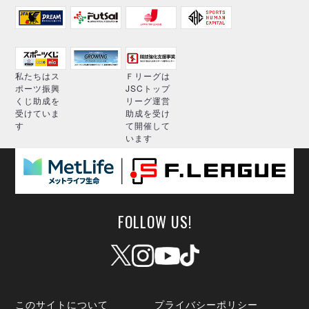
私たちはス
Ｆリーグは
ポーツ振興
JSCトップ
くじ助成を
リーグ運営
受けていま
助成を受け
す
て開催して
います
FOLLOW US!
このサイトについて
プライバシーポリシー