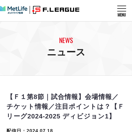
MENU
ニュースを読む
NEWS
NEWS
すべてのニュース
試合を観る
MATCHES
ニュース
リーグ戦
リーグカップ
メットライフ生命Ｆ１リーグ
クラブを知る
CLUB
Ｆチャレンジリーグ
U-23選抜
試合日程
クラブ
メットライフ生命Ｆ１リーグ
チケットを買う
順位表
TICKET
チケット
戦績表
【Ｆ１第8節｜試合情報】会場情報／
メディア情報
エスポラーダ北海道
警告・退場・出場停止選手
フットサル日本代表
チケット情報／注目ポイントは？【Ｆ
バルドラール浦安
アリーナ情報
ARENA
個人ランキング｜ゴール
その他
リーグ2024-2025 ディビジョン1】
フウガドールすみだ
個人ランキング｜シュート
しながわシティ
個人ランキング｜シュート成功率
配信日：2024.07.18
立川アスレティックFC