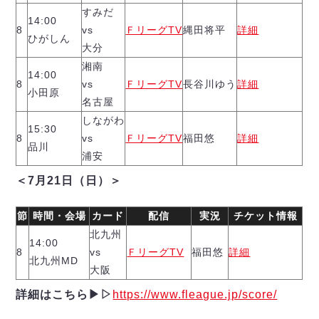
ヴォスクオーレ仙台
すみだ
14:00
マルバ水戸FC
8
vs
ＦリーグTV
縄田将平
詳細
ひがしん
リガーレヴィア葛飾
大分
Y．S．C．C．横浜
湘南
14:00
ヴィンセドール白山
8
vs
ＦリーグTV
長谷川ゆう
詳細
小田原
アグレミーナ浜松
名古屋
デウソン神戸
しながわ
15:30
ポルセイド浜田
8
vs
ＦリーグTV
福田悠
詳細
品川
浦安
ミラクルスマイル新居浜
＜7月21日（日）＞
節
時間・会場
カード
配信
実況
チケット情報
北九州
14:00
8
vs
ＦリーグTV
福田悠
詳細
北九州MD
大阪
詳細はこちら▶︎▷
https://www.fleague.jp/score/