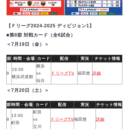
デウソン神戸
アリーナ情報
ポルセイド浜田
チケット情報
エスポラーダ北海道
ミラクルスマイル新居浜
過去の記録
バルドラール浦安
【Ｆリーグ2024-2025 ディビジョン1】
フウガドールすみだ
■第8節 対戦カード（全6試合）
しながわシティ
＜7月19日（金）＞
立川アスレティックFC
ペスカドーラ町田
節
時間・会場
カード
配信
実況
チケット情報
湘南ベルマーレ
横浜
ボアルース長野
19:00
8
vs
ＦリーグTV
福田悠
詳細
FOLLOW US!
横浜武道館
名古屋オーシャンズ
仙台
シュライカー大阪
＜7月20日（土）＞
ボルクバレット北九州
バサジィ大分
節
時間・会場
カード
配信
実況
チケット情報
町田
選手の通算記録（Ｆ２）
13:00
8
vs
ＦリーグTV
福田悠
詳細
町田
立川