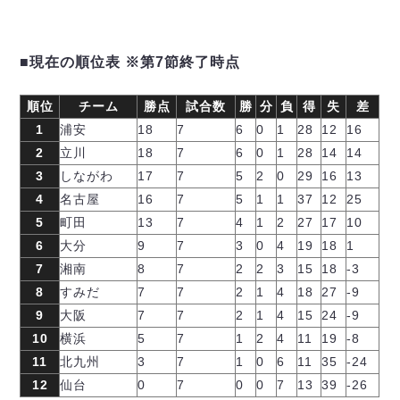
■現在の順位表 ※第7節終了時点
順位
チーム
勝点
試合数
勝
分
負
得
失
差
1
浦安
18
7
6
0
1
28
12
16
2
立川
18
7
6
0
1
28
14
14
3
しながわ
17
7
5
2
0
29
16
13
4
名古屋
16
7
5
1
1
37
12
25
5
町田
13
7
4
1
2
27
17
10
6
大分
9
7
3
0
4
19
18
1
7
湘南
8
7
2
2
3
15
18
-3
8
すみだ
7
7
2
1
4
18
27
-9
9
大阪
7
7
2
1
4
15
24
-9
10
横浜
5
7
1
2
4
11
19
-8
11
北九州
3
7
1
0
6
11
35
-24
12
仙台
0
7
0
0
7
13
39
-26