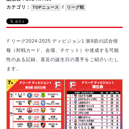
リーグ概要
ABOUT US
個人ランキング｜第2PK
ペスカドーラ町田
カテゴリ：
/
TOPニュース
リーグ戦
湘南ベルマーレ
メットライフ生命Ｆ２リーグ
リーグ概要
過去の記録
ARCHIVE
ボアルース長野
名古屋オーシャンズ
試合日程
日本フットサルリーグについて
過去の試合記録
シュライカー大阪
プロジェクト
PROJECT
順位表
大会概要
Ｆリーグ2024-2025 ディビジョン1 第8節の試合情
ボルクバレット北九州
戦績表
リーグ要項
01
報（対戦カード、会場、チケット）や達成する可能
ディビジョン1 試合記録
DIVISION
バサジィ大分
警告・退場・出場停止選手
クラブライセンス関連
ABeam AWARD
性のある記録、直近の誕生日の選手をご紹介いたし
ディビジョン2 試合記録
個人ランキング｜ゴール
アリーナ観戦マナー&ルール
メットライフ生命Ｆ２リーグ
Ｆリーグカップ 試合記録
ます。
個人ランキング｜シュート
個人ランキング｜シュート成功率
リーグ統計データ
ヴォスクオーレ仙台
個人ランキング｜第2PK
マルバ水戸FC
記念ゴール
リガーレヴィア葛飾
メットライフ生命Ｆリーグカップ 2026
ハットトリック
Y．S．C．C．横浜
02
DIVISION
担当審判員
ヴィンセドール白山
試合日程・結果
アグレミーナ浜松
大会概要
選手の通算記録（Ｆ１）