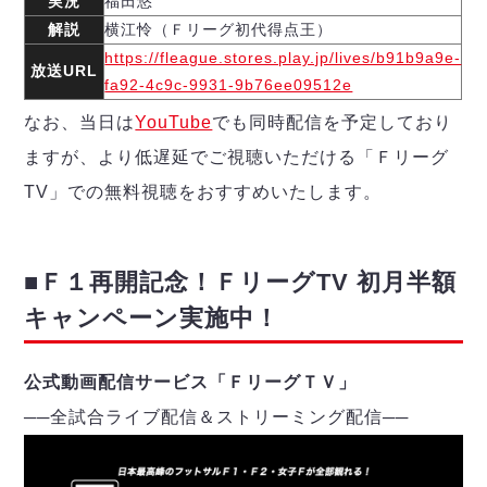
実況
福田悠
ヴォスクオーレ仙台
解説
横江怜（Ｆリーグ初代得点王）
マルバ水戸FC
https://fleague.stores.play.jp/lives/b91b9a9e-
リガーレヴィア葛飾
放送URL
fa92-4c9c-9931-9b76ee09512e
Y．S．C．C．横浜
ヴィンセドール白山
なお、当日は
YouTube
でも同時配信を予定しており
アグレミーナ浜松
ますが、より低遅延でご視聴いただける「Ｆリーグ
デウソン神戸
TV」での無料視聴をおすすめいたします。
ポルセイド浜田
ミラクルスマイル新居浜
■Ｆ１再開記念！ＦリーグTV 初月半額
キャンペーン実施中！
公式動画配信サービス「ＦリーグＴＶ」
──
全試合ライブ配信＆ストリーミング配信
─
─