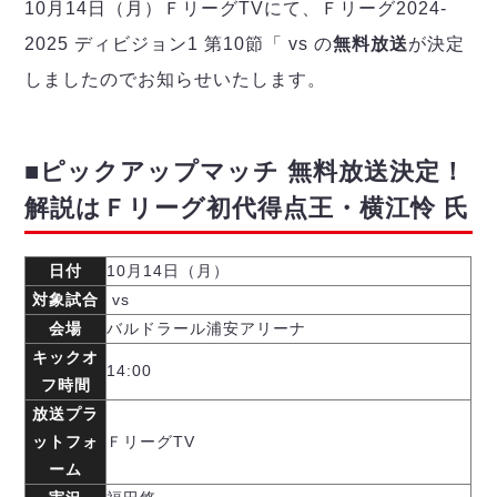
デウソン神戸
10月14日（月）ＦリーグTVにて、Ｆリーグ2024-
アリーナ情報
ポルセイド浜田
チケット情報
2025 ディビジョン1 第10節「
vs
の
無料放送
が決定
エスポラーダ北海道
ミラクルスマイル新居浜
過去の記録
しましたのでお知らせいたします。
バルドラール浦安
フウガドールすみだ
しながわシティ
■ピックアップマッチ 無料放送決定！
立川アスレティックFC
解説はＦリーグ初代得点王・横江怜 氏
ペスカドーラ町田
湘南ベルマーレ
ボアルース長野
日付
10月14日（月）
FOLLOW US!
名古屋オーシャンズ
対象試合
vs
シュライカー大阪
会場
バルドラール浦安アリーナ
ボルクバレット北九州
キックオ
14:00
フ時間
バサジィ大分
放送プラ
選手の通算記録（Ｆ２）
ットフォ
ＦリーグTV
ーム