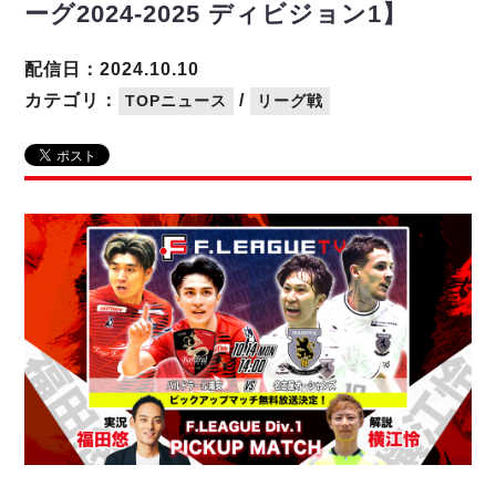
リーグ概要
ABOUT US
個人ランキング｜第2PK
ーグ2024-2025 ディビジョン1】
ペスカドーラ町田
湘南ベルマーレ
メットライフ生命Ｆ２リーグ
リーグ概要
配信日：2024.10.10
過去の記録
ARCHIVE
ボアルース長野
カテゴリ：
/
TOPニュース
リーグ戦
名古屋オーシャンズ
試合日程
日本フットサルリーグについて
過去の試合記録
シュライカー大阪
プロジェクト
PROJECT
順位表
大会概要
ボルクバレット北九州
戦績表
リーグ要項
01
ディビジョン1 試合記録
DIVISION
バサジィ大分
警告・退場・出場停止選手
クラブライセンス関連
ABeam AWARD
ディビジョン2 試合記録
個人ランキング｜ゴール
アリーナ観戦マナー&ルール
メットライフ生命Ｆ２リーグ
Ｆリーグカップ 試合記録
個人ランキング｜シュート
個人ランキング｜シュート成功率
リーグ統計データ
ヴォスクオーレ仙台
個人ランキング｜第2PK
マルバ水戸FC
記念ゴール
リガーレヴィア葛飾
メットライフ生命Ｆリーグカップ 2026
ハットトリック
Y．S．C．C．横浜
02
DIVISION
担当審判員
ヴィンセドール白山
試合日程・結果
アグレミーナ浜松
大会概要
選手の通算記録（Ｆ１）