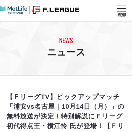
MENU
ニュースを読む
NEWS
NEWS
すべてのニュース
試合を観る
MATCHES
ニュース
リーグ戦
リーグカップ
メットライフ生命Ｆ１リーグ
クラブを知る
CLUB
Ｆチャレンジリーグ
U-23選抜
試合日程
クラブ
メットライフ生命Ｆ１リーグ
チケットを買う
順位表
TICKET
チケット
戦績表
【ＦリーグTV】ピックアップマッチ
メディア情報
エスポラーダ北海道
警告・退場・出場停止選手
フットサル日本代表
「浦安vs名古屋｜10月14日（月）」の
バルドラール浦安
アリーナ情報
ARENA
個人ランキング｜ゴール
その他
無料放送が決定！特別解説にＦリーグ
フウガドールすみだ
個人ランキング｜シュート
しながわシティ
初代得点王・横江怜 氏が登場！【Ｆリ
個人ランキング｜シュート成功率
立川アスレティックFC