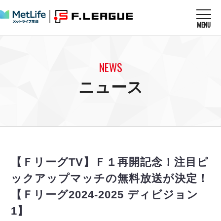
MENU
ニュースを読む
NEWS
NEWS
すべてのニュース
試合を観る
MATCHES
ニュース
リーグ戦
リーグカップ
メットライフ生命Ｆ１リーグ
クラブを知る
CLUB
Ｆチャレンジリーグ
U-23選抜
試合日程
クラブ
メットライフ生命Ｆ１リーグ
チケットを買う
順位表
TICKET
チケット
戦績表
【ＦリーグTV】Ｆ１再開記念！注目ピ
メディア情報
エスポラーダ北海道
警告・退場・出場停止選手
フットサル日本代表
ックアップマッチの無料放送が決定！
バルドラール浦安
アリーナ情報
ARENA
個人ランキング｜ゴール
その他
【Ｆリーグ2024-2025 ディビジョン
フウガドールすみだ
個人ランキング｜シュート
しながわシティ
1】
個人ランキング｜シュート成功率
立川アスレティックFC