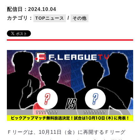
リーグ概要
ABOUT US
個人ランキング｜第2PK
ペスカドーラ町田
配信日：2024.10.04
湘南ベルマーレ
メットライフ生命Ｆ２リーグ
リーグ概要
カテゴリ：
/
TOPニュース
その他
過去の記録
ARCHIVE
ボアルース長野
名古屋オーシャンズ
試合日程
日本フットサルリーグについて
過去の試合記録
シュライカー大阪
プロジェクト
PROJECT
順位表
大会概要
ボルクバレット北九州
戦績表
リーグ要項
01
ディビジョン1 試合記録
DIVISION
バサジィ大分
警告・退場・出場停止選手
クラブライセンス関連
ABeam AWARD
ディビジョン2 試合記録
個人ランキング｜ゴール
アリーナ観戦マナー&ルール
メットライフ生命Ｆ２リーグ
Ｆリーグカップ 試合記録
個人ランキング｜シュート
個人ランキング｜シュート成功率
リーグ統計データ
ヴォスクオーレ仙台
個人ランキング｜第2PK
マルバ水戸FC
記念ゴール
リガーレヴィア葛飾
メットライフ生命Ｆリーグカップ 2026
ハットトリック
Y．S．C．C．横浜
02
DIVISION
担当審判員
ヴィンセドール白山
試合日程・結果
Ｆリーグは、10月11日（金）に再開するＦリーグ
アグレミーナ浜松
大会概要
選手の通算記録（Ｆ１）