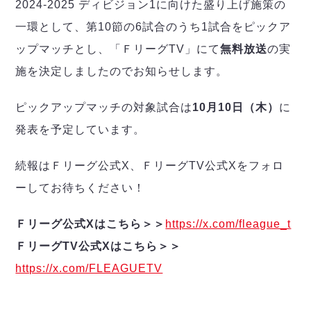
デウソン神戸
2024-2025 ディビジョン1に向けた盛り上げ施策の
アリーナ情報
ポルセイド浜田
一環として、第10節の6試合のうち1試合をピックア
チケット情報
エスポラーダ北海道
ミラクルスマイル新居浜
過去の記録
ップマッチとし、「ＦリーグTV」にて
無料放送
の実
バルドラール浦安
施を決定しましたのでお知らせします。
フウガドールすみだ
しながわシティ
ピックアップマッチの対象試合は
10月10日（木）
に
立川アスレティックFC
ペスカドーラ町田
発表を予定しています。
湘南ベルマーレ
続報はＦリーグ公式X、ＦリーグTV公式Xをフォロ
ボアルース長野
FOLLOW US!
名古屋オーシャンズ
ーしてお待ちください！
シュライカー大阪
ボルクバレット北九州
Ｆリーグ公式Xはこちら＞＞
https://x.com/fleague_t
バサジィ大分
ＦリーグTV公式Xはこちら＞＞
https://x.com/FLEAGUETV
選手の通算記録（Ｆ２）