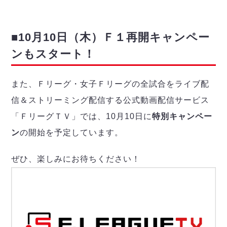
ヴォスクオーレ仙台
マルバ水戸FC
リガーレヴィア葛飾
■10月10日（木）Ｆ１再開キャンペー
Y．S．C．C．横浜
ンもスタート！
ヴィンセドール白山
アグレミーナ浜松
また、Ｆリーグ・女子Ｆリーグの全試合をライブ配
デウソン神戸
ポルセイド浜田
信＆ストリーミング配信する公式動画配信サービス
ミラクルスマイル新居浜
「ＦリーグＴＶ」では、10月10日に
特別キャンペー
ン
の開始を予定しています。
ぜひ、楽しみにお待ちください！