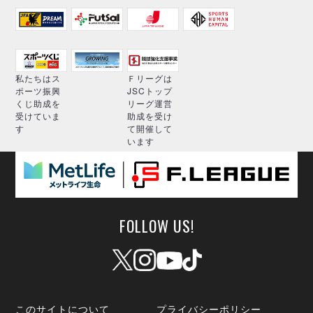
私たちはス
Ｆリーグは
ポーツ振興
JSCトップ
くじ助成を
リーグ運営
受けていま
助成を受け
す
て開催して
います
FOLLOW US!
このサイトについて
プライバシーポリシー