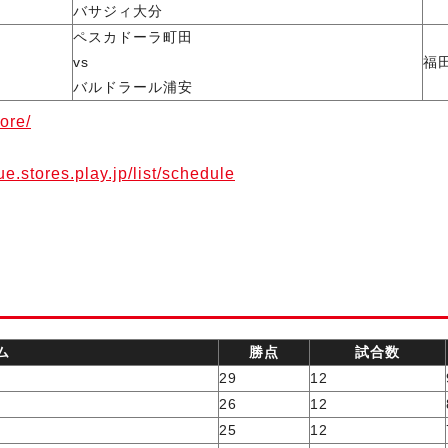
バサジィ大分
ペスカドーラ町田
vs
福
バルドラール浦安
ore/
gue.stores.play.jp/list/schedule
ム
勝点
試合数
29
12
26
12
25
12