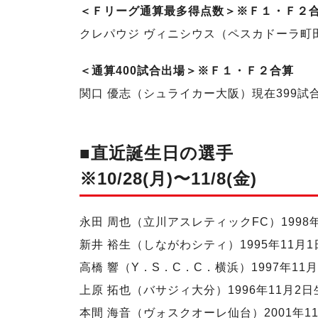
＜Ｆリーグ通算最多得点数＞※Ｆ１・Ｆ２
クレパウジ ヴィニシウス（ペスカドーラ町田
＜通算400試合出場＞※Ｆ１・Ｆ２合算
関口 優志（シュライカー大阪）現在399試
■直近誕生日の選手
※10/28(月)〜11/8(金)
永田 周也（立川アスレティックFC）1998年
新井 裕生（しながわシティ）1995年11月
高橋 響（Y．S．C．C．横浜）1997年11
上原 拓也（バサジィ大分）1996年11月2
本間 海音（ヴォスクオーレ仙台）2001年1