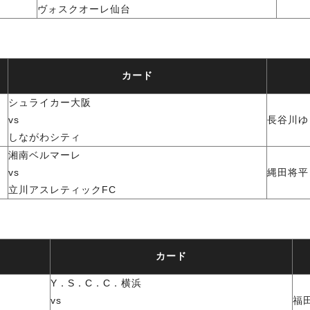
ヴォスクオーレ仙台
カード
シュライカー大阪
vs
長谷川ゆ
しながわシティ
湘南ベルマーレ
vs
縄田将平
立川アスレティックFC
カード
Y．S．C．C．横浜
vs
福