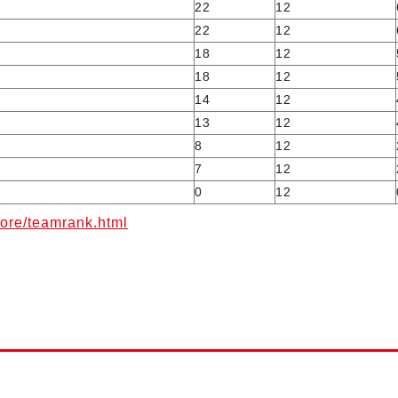
22
12
22
12
18
12
18
12
14
12
13
12
8
12
7
12
0
12
core/teamrank.html