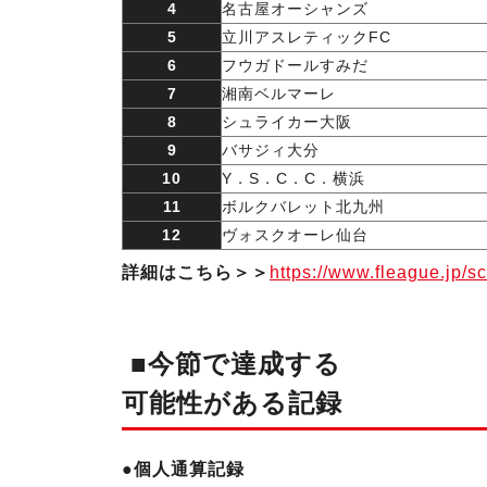
4
名古屋オーシャンズ
5
立川アスレティックFC
6
フウガドールすみだ
7
湘南ベルマーレ
8
シュライカー大阪
9
バサジィ大分
10
Y．S．C．C．横浜
11
ボルクバレット北九州
12
ヴォスクオーレ仙台
詳細はこちら＞＞
https://www.fleague.jp/s
■今節で達成する
可能性がある記録
●個人通算記録