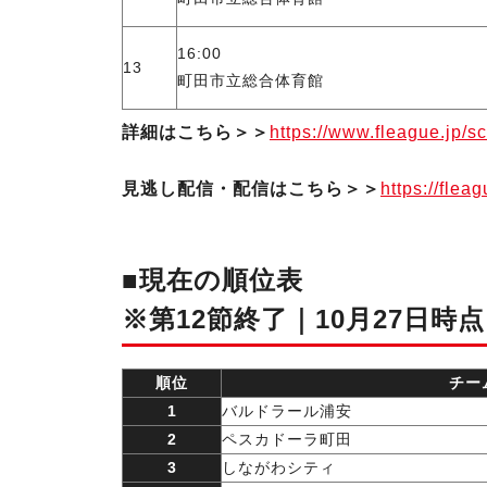
16:00
13
町田市立総合体育館
詳細はこちら＞＞
https://www.fleague.jp/sc
見逃し配信・配信はこちら＞＞
https://flea
■現在の順位表
※第12節終了｜10月27日時点
順位
チー
1
バルドラール浦安
2
ペスカドーラ町田
3
しながわシティ