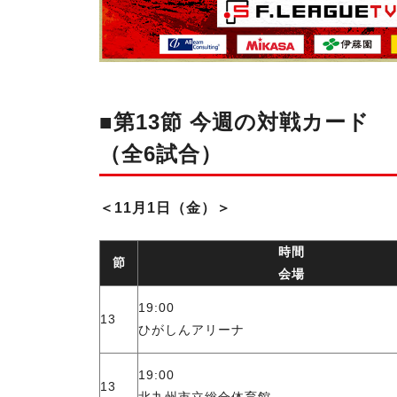
■第13節 今週の対戦カード
（全6試合）
＜11月1日（金）＞
時間
節
会場
19:00
13
ひがしんアリーナ
19:00
13