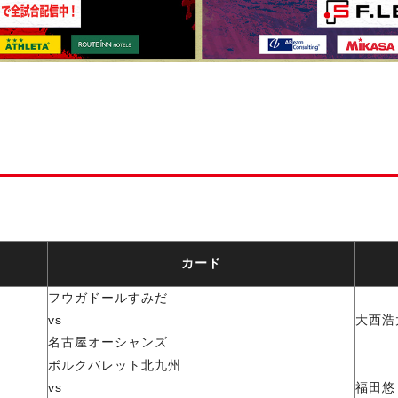
カード
フウガドールすみだ
vs
大西浩
名古屋オーシャンズ
ボルクバレット北九州
vs
福田悠