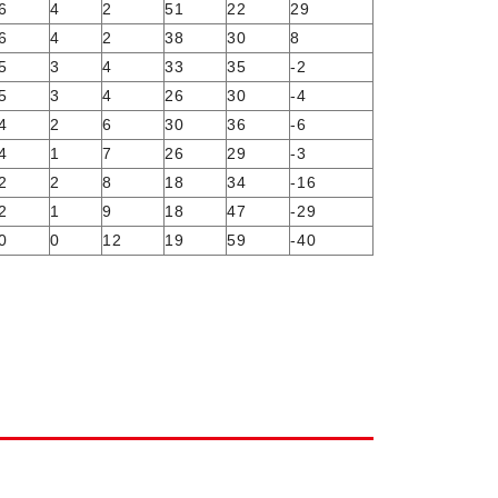
6
4
2
51
22
29
6
4
2
38
30
8
5
3
4
33
35
-2
5
3
4
26
30
-4
4
2
6
30
36
-6
4
1
7
26
29
-3
2
2
8
18
34
-16
2
1
9
18
47
-29
0
0
12
19
59
-40