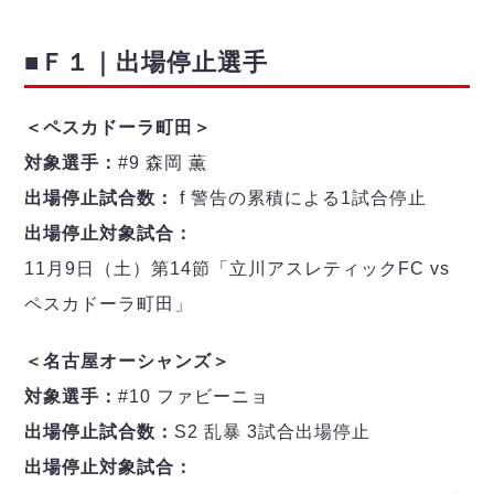
デウソン神戸
アリーナ情報
ポルセイド浜田
チケット情報
エスポラーダ北海道
■Ｆ１｜出場停止選手
ミラクルスマイル新居浜
過去の記録
バルドラール浦安
フウガドールすみだ
＜ペスカドーラ町田＞
しながわシティ
対象選手：
#9 森岡 薫
立川アスレティックFC
出場停止試合数：
f 警告の累積による1試合停止
ペスカドーラ町田
出場停止対象試合：
湘南ベルマーレ
ボアルース長野
11月9日（土）第14節「立川アスレティックFC vs
FOLLOW US!
名古屋オーシャンズ
ペスカドーラ町田」
シュライカー大阪
ボルクバレット北九州
＜名古屋オーシャンズ＞
バサジィ大分
対象選手：
#10 ファビーニョ
出場停止試合数：
S2 乱暴 3試合出場停止
選手の通算記録（Ｆ２）
出場停止対象試合：