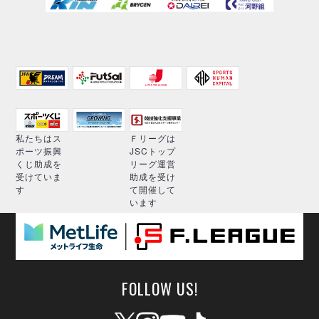
私たちはス
Ｆリーグは
ポーツ振興
JSCトップ
くじ助成を
リーグ運営
受けていま
助成を受け
す
て開催して
います
FOLLOW US!