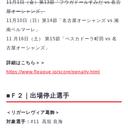
ヴォスクオーレ仙台
11月1日（金）第13節「フウガドールすみだ vs 名古
マルバ水戸FC
屋オーシャンズ」
リガーレヴィア葛飾
11月10日（日）第14節「名古屋オーシャンズ vs 湘
Y．S．C．C．横浜
南ベルマーレ」
ヴィンセドール白山
11 月16日（土） 第15節「ペスカドーラ町田 vs 名
アグレミーナ浜松
デウソン神戸
古屋オーシャンズ」
ポルセイド浜田
詳細はこちら＞＞
ミラクルスマイル新居浜
https://www.fleague.jp/score/penalty.html
■Ｆ２｜出場停止選手
＜リガーレヴィア葛飾＞
対象選手：
#11 高垣 良海