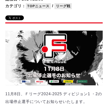
リーグ概要
ABOUT US
個人ランキング｜第2PK
ペスカドーラ町田
カテゴリ：
/
TOPニュース
リーグ戦
湘南ベルマーレ
メットライフ生命Ｆ２リーグ
リーグ概要
過去の記録
ARCHIVE
ボアルース長野
名古屋オーシャンズ
試合日程
日本フットサルリーグについて
過去の試合記録
シュライカー大阪
プロジェクト
PROJECT
順位表
大会概要
ボルクバレット北九州
戦績表
リーグ要項
01
ディビジョン1 試合記録
DIVISION
バサジィ大分
警告・退場・出場停止選手
クラブライセンス関連
ABeam AWARD
ディビジョン2 試合記録
個人ランキング｜ゴール
アリーナ観戦マナー&ルール
メットライフ生命Ｆ２リーグ
Ｆリーグカップ 試合記録
個人ランキング｜シュート
個人ランキング｜シュート成功率
リーグ統計データ
ヴォスクオーレ仙台
個人ランキング｜第2PK
マルバ水戸FC
記念ゴール
リガーレヴィア葛飾
メットライフ生命Ｆリーグカップ 2026
ハットトリック
Y．S．C．C．横浜
02
11月8日、Ｆリーグ2024-2025 ディビジョン1 ・2の
DIVISION
担当審判員
ヴィンセドール白山
試合日程・結果
出場停止選手についてお知らせいたします。
アグレミーナ浜松
大会概要
選手の通算記録（Ｆ１）