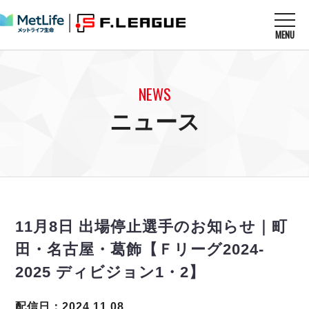
MENU
ニュースを読む
NEWS
NEWS
すべてのニュース
試合を観る
MATCHES
ニュース
リーグ戦
リーグカップ
メットライフ生命Ｆ１リーグ
クラブを知る
CLUB
Ｆチャレンジリーグ
U-23選抜
試合日程
クラブ
メットライフ生命Ｆ１リーグ
チケットを買う
順位表
TICKET
チケット
戦績表
11月8日 出場停止選手のお知らせ｜町
メディア情報
エスポラーダ北海道
警告・退場・出場停止選手
フットサル日本代表
田・名古屋・葛飾【Ｆリーグ2024-
バルドラール浦安
アリーナ情報
ARENA
個人ランキング｜ゴール
その他
2025 ディビジョン1・2】
フウガドールすみだ
個人ランキング｜シュート
しながわシティ
個人ランキング｜シュート成功率
配信日：2024.11.08
立川アスレティックFC