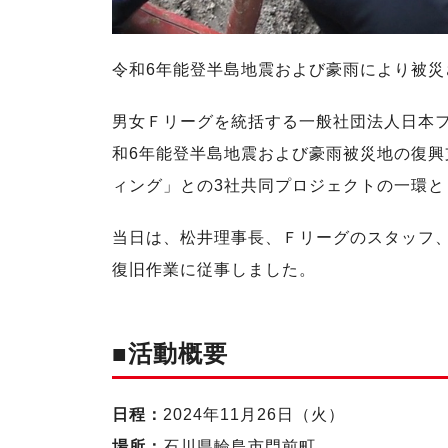
令和6年能登半島地震および豪雨により被
男女Ｆリーグを統括する一般社団法人日本フッ
和6年能登半島地震および豪雨被災地の復
ィング」との3社共同プロジェクトの一環と
当日は、松井理事長、Ｆリーグのスタッフ
復旧作業に従事しました。
■活動概要
日程：
2024年11月26日（火）
場所：
石川県輪島市門前町