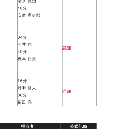
清水 寛治
40分
安彦 憲史郎
34分
今井 翔
詳細
40分
橋本 裕貴
16分
丹羽 脩人
詳細
30分
福田 亮
得点者
公式記録