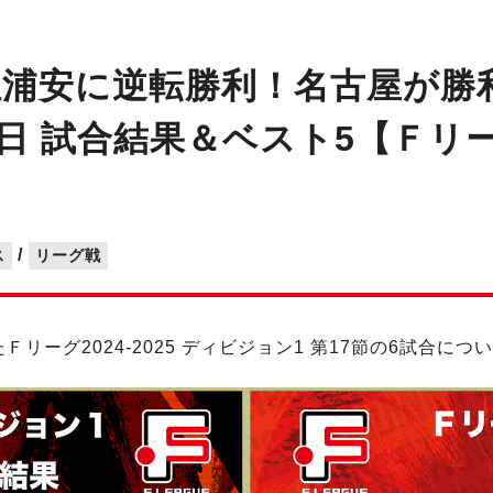
位浦安に逆転勝利！名古屋が勝利
1日 試合結果＆ベスト5【Ｆリーグ
/
ス
リーグ戦
Ｆリーグ2024-2025 ディビジョン1 第17節の6試合