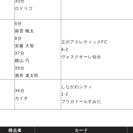
30分
ロドリゴ
5分
南雲 颯太
8分
立川アスレティックFC
安藤 大智
4-2
37分
ヴォスクオーレ仙台
横山 巧
38分
酒井 遼太郎
しながわシティ
36分
1-2
カイオ
フウガドールすみだ
得点者
カード