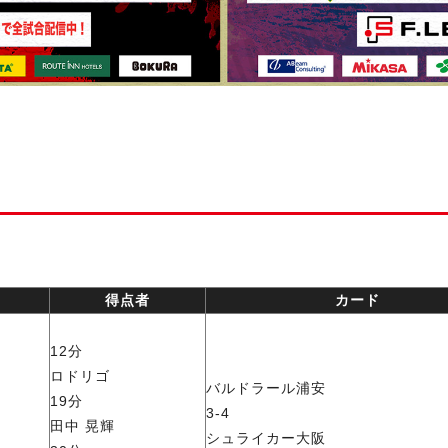
得点者
カード
12分
ロドリゴ
バルドラール浦安
19分
3-4
田中 晃輝
シュライカー大阪