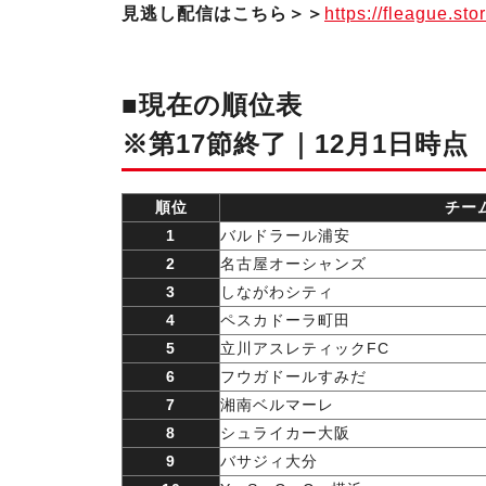
見逃し配信はこちら＞＞
https://fleague.sto
■現在の順位表
※第17節終了｜12月1日時点
順位
チー
1
バルドラール浦安
2
名古屋オーシャンズ
3
しながわシティ
4
ペスカドーラ町田
5
立川アスレティックFC
6
フウガドールすみだ
7
湘南ベルマーレ
8
シュライカー大阪
9
バサジィ大分