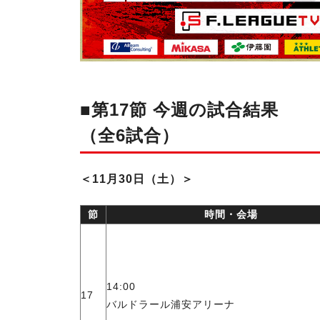
■第17節 今週の試合結果
（全6試合）
＜11月30日（土）＞
節
時間・会場
14:00
17
バルドラール浦安
アリーナ