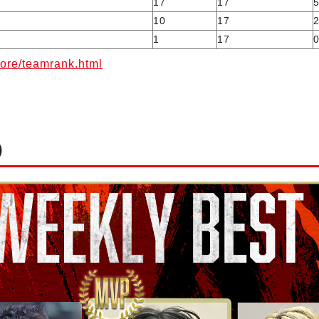
17
17
10
17
1
17
core/teamrank.html
）