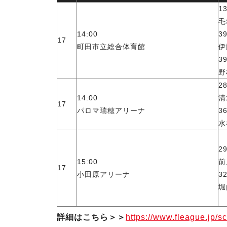
1
毛
14:00
3
17
町田市立総合体育館
伊
3
野
2
14:00
清
17
パロマ瑞穂アリーナ
3
水
2
15:00
前
17
小田原アリーナ
3
堀
詳細はこちら＞＞
https://www.fleague.jp/sc