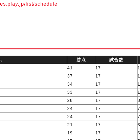
res.play.jp/list/schedule
ム
勝点
試合数
41
17
37
17
34
17
33
17
28
17
24
17
24
17
21
17
19
17