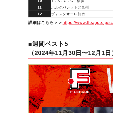
10
Y．S．C．C．横浜
11
ボルクバレット北九州
12
ヴォスクオーレ仙台
詳細はこちら＞＞
https://www.fleague.jp/s
■週間ベスト5
（2024年11月30日〜12月1日