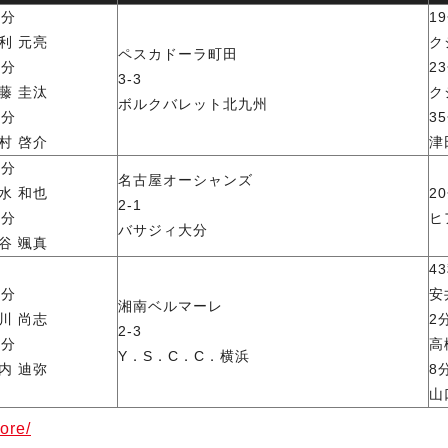
3分
1
利 元亮
ク
ペスカドーラ町田
9分
2
3-3
藤 圭汰
ク
ボルクバレット北九州
9分
3
村 啓介
津
8分
名古屋オーシャンズ
水 和也
2
2-1
6分
ヒ
バサジィ大分
谷 颯真
4
9分
安
湘南ベルマーレ
川 尚志
2
2-3
2分
高
Y．S．C．C．横浜
内 迪弥
8
山
ore/