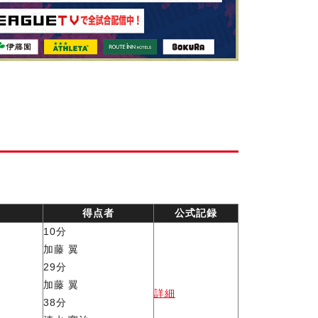
得点者
公式記録
10分
加藤 翼
29分
加藤 翼
詳細
38分