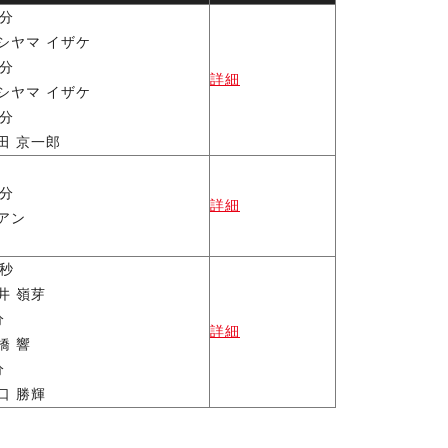
9分
シヤマ イザケ
3分
詳細
シヤマ イザケ
5分
田 京一郎
0分
詳細
アン
3秒
井 嶺芽
分
詳細
橋 響
分
口 勝輝