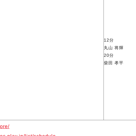
12分
丸山 将輝
20分
柴田 孝平
ore/