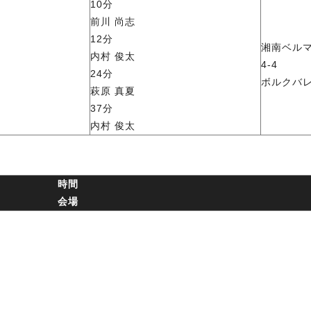
10分
前川 尚志
12分
湘南ベル
内村 俊太
4-4
24分
ボルクバ
萩原 真夏
37分
内村 俊太
時間
会場