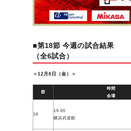
■第18節 今週の試合結果
（全6試合）
＜12月6日（金）＞
時間
節
会場
19:00
18
横浜武道館