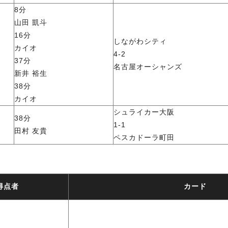
8分
山田 凱斗
16分
しながわシティ
カイオ
4-2
37分
名古屋オーシャンズ
新井 裕生
38分
カイオ
シュライカー大阪
38分
1-1
田村 友貴
ペスカドーラ町田
得点者
カード