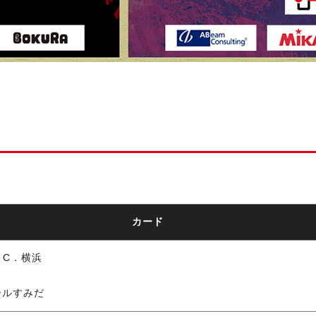
カード
．C．横浜
ールすみだ