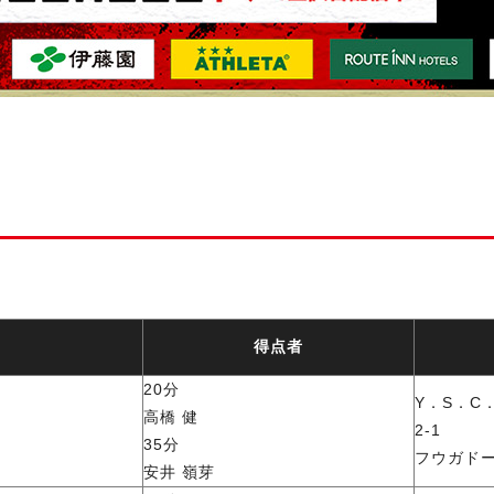
得点者
20分
Y．S．C
高橋 健
2-1
35分
フウガド
安井 嶺芽