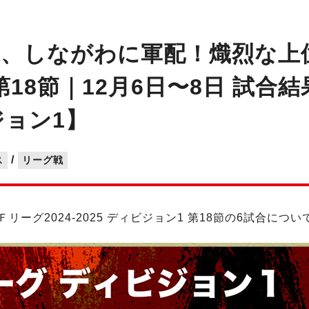
末、しながわに軍配！熾烈な上
18節｜12月6日〜8日 試合
ビジョン1】
/
ス
リーグ戦
Ｆリーグ2024-2025 ディビジョン1 第18節の6試合に