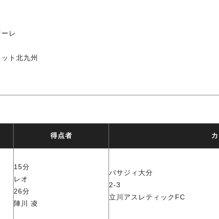
マーレ
レット北九州
得点者
カ
15分
バサジィ大分
レオ
2-3
26分
立川アスレティックFC
陣川 凌