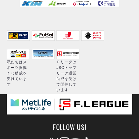
私たちはス
Ｆリーグは
ポーツ振興
JSCトップ
くじ助成を
リーグ運営
受けていま
助成を受け
す
て開催して
います
FOLLOW US!