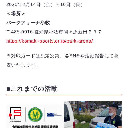
2025年2月14日（金）～16日（日）
＜場所＞
パークアリーナ小牧
〒485-0016 愛知県小牧市間々原新田７３７
https://komaki-sports.or.jp/park-arena/
※対戦カードは決定次第、各SNSや活動報告にて発
表いたします。
■
これまでの活動