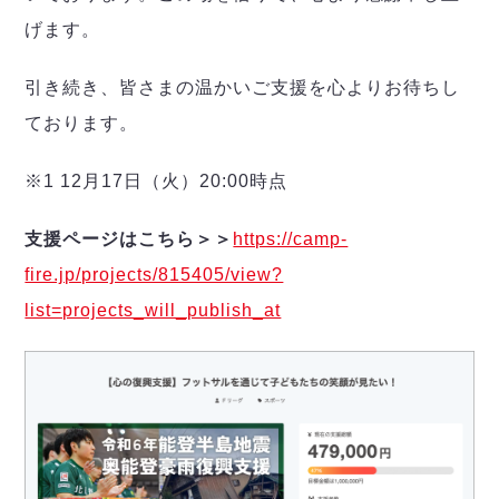
ヴォスクオーレ仙台
げます。
マルバ水戸FC
リガーレヴィア葛飾
引き続き、皆さまの温かいご支援を心よりお待ちし
Y．S．C．C．横浜
ております。
ヴィンセドール白山
アグレミーナ浜松
※1 12月17日（火）20:00時点
デウソン神戸
ポルセイド浜田
支援ページはこちら＞＞
https://camp-
ミラクルスマイル新居浜
fire.jp/projects/815405/view?
list=projects_will_publish_at