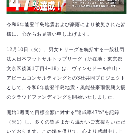
デウソン神戸
アリーナ情報
ポルセイド浜田
チケット情報
エスポラーダ北海道
ミラクルスマイル新居浜
過去の記録
バルドラール浦安
令和6年能登半島地震および豪雨により被災された皆
フウガドールすみだ
様に、心からお見舞い申し上げます。
しながわシティ
立川アスレティックFC
12月10日（火）、男女Ｆリーグを統括する一般社団
ペスカドーラ町田
法人日本フットサルトップリーグ（所在地：東京都
湘南ベルマーレ
文京区後楽1丁目4−18）は、ヴィンセドール白山・
ボアルース長野
FOLLOW US!
アビームコンサルティングとの3社共同プロジェクト
名古屋オーシャンズ
シュライカー大阪
として、令和6年能登半島地震・奥能登豪雨復興支援
ボルクバレット北九州
のクラウドファンディングを開始いたしました。
バサジィ大分
開始1週間で目標金額に対する”達成率47%”を記録
選手の通算記録（Ｆ２）
（※1）し、多くの皆さまから温かいご支援をいただ
いております。この場を借りて、心より感謝申し上