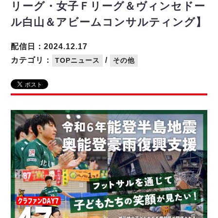
リーグ概要
ABOUT US
個人ランキング｜第2PK
リーグ・女子Ｆリーグ＆ヴィンセドー
ペスカドーラ町田
ル白山＆アビームコンサルティング】
湘南ベルマーレ
メットライフ生命Ｆ２リーグ
リーグ概要
過去の記録
ARCHIVE
ボアルース長野
配信日：2024.12.17
名古屋オーシャンズ
試合日程
日本フットサルリーグについて
過去の試合記録
カテゴリ：
/
TOPニュース
その他
シュライカー大阪
プロジェクト
PROJECT
順位表
大会概要
ボルクバレット北九州
戦績表
リーグ要項
01
ディビジョン1 試合記録
DIVISION
バサジィ大分
警告・退場・出場停止選手
クラブライセンス関連
ABeam AWARD
ディビジョン2 試合記録
個人ランキング｜ゴール
アリーナ観戦マナー&ルール
メットライフ生命Ｆ２リーグ
Ｆリーグカップ 試合記録
個人ランキング｜シュート
個人ランキング｜シュート成功率
リーグ統計データ
ヴォスクオーレ仙台
個人ランキング｜第2PK
マルバ水戸FC
記念ゴール
リガーレヴィア葛飾
メットライフ生命Ｆリーグカップ 2026
ハットトリック
Y．S．C．C．横浜
02
DIVISION
担当審判員
ヴィンセドール白山
試合日程・結果
アグレミーナ浜松
大会概要
選手の通算記録（Ｆ１）