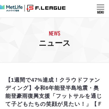
MENU
ニュースを読む
NEWS
NEWS
すべてのニュース
試合を観る
MATCHES
ニュース
リーグ戦
リーグカップ
メットライフ生命Ｆ１リーグ
クラブを知る
CLUB
Ｆチャレンジリーグ
U-23選抜
試合日程
クラブ
メットライフ生命Ｆ１リーグ
チケットを買う
順位表
TICKET
チケット
戦績表
【1週間で47%達成！クラウドファン
メディア情報
エスポラーダ北海道
警告・退場・出場停止選手
フットサル日本代表
ディング】令和6年能登半島地震・奥
バルドラール浦安
アリーナ情報
ARENA
個人ランキング｜ゴール
その他
能登豪雨復興支援「フットサルを通じ
フウガドールすみだ
個人ランキング｜シュート
しながわシティ
て子どもたちの笑顔が見たい！」【Ｆ
個人ランキング｜シュート成功率
立川アスレティックFC