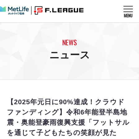
MENU
ニュースを読む
NEWS
NEWS
すべてのニュース
試合を観る
MATCHES
ニュース
リーグ戦
リーグカップ
メットライフ生命Ｆ１リーグ
クラブを知る
CLUB
Ｆチャレンジリーグ
U-23選抜
試合日程
クラブ
メットライフ生命Ｆ１リーグ
チケットを買う
順位表
TICKET
チケット
戦績表
【2025年元日に90%達成！クラウド
メディア情報
エスポラーダ北海道
警告・退場・出場停止選手
フットサル日本代表
ファンディング】令和6年能登半島地
バルドラール浦安
アリーナ情報
ARENA
個人ランキング｜ゴール
その他
震・奥能登豪雨復興支援「フットサル
フウガドールすみだ
個人ランキング｜シュート
しながわシティ
を通じて子どもたちの笑顔が見た
個人ランキング｜シュート成功率
立川アスレティックFC