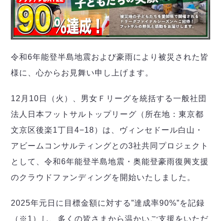
デウソン神戸
アリーナ情報
ポルセイド浜田
チケット情報
エスポラーダ北海道
ミラクルスマイル新居浜
過去の記録
バルドラール浦安
フウガドールすみだ
令和6年能登半島地震および豪雨により被災された皆
しながわシティ
様に、心からお見舞い申し上げます。
立川アスレティックFC
ペスカドーラ町田
12月10日（火）、男女Ｆリーグを統括する一般社団
湘南ベルマーレ
法人日本フットサルトップリーグ（所在地：東京都
ボアルース長野
FOLLOW US!
文京区後楽1丁目4−18）は、ヴィンセドール白山・
名古屋オーシャンズ
シュライカー大阪
アビームコンサルティングとの3社共同プロジェクト
ボルクバレット北九州
として、令和6年能登半島地震・奥能登豪雨復興支援
バサジィ大分
のクラウドファンディングを開始いたしました。
選手の通算記録（Ｆ２）
2025年元日に目標金額に対する”達成率90%”を記録
（※1）し、多くの皆さまから温かいご支援をいただ