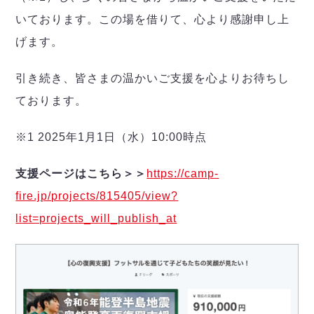
ヴォスクオーレ仙台
いております。この場を借りて、心より感謝申し上
マルバ水戸FC
リガーレヴィア葛飾
げます。
Y．S．C．C．横浜
引き続き、皆さまの温かいご支援を心よりお待ちし
ヴィンセドール白山
アグレミーナ浜松
ております。
デウソン神戸
ポルセイド浜田
※1 2025年1月1日（水）10:00時点
ミラクルスマイル新居浜
支援ページはこちら＞＞
https://camp-
fire.jp/projects/815405/view?
list=projects_will_publish_at