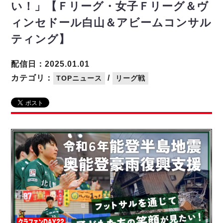
リーグ概要
ABOUT US
個人ランキング｜第2PK
い！」【Ｆリーグ・女子Ｆリーグ＆ヴ
ペスカドーラ町田
ィンセドール白山＆アビームコンサル
湘南ベルマーレ
メットライフ生命Ｆ２リーグ
リーグ概要
過去の記録
ARCHIVE
ティング】
ボアルース長野
名古屋オーシャンズ
試合日程
日本フットサルリーグについて
過去の試合記録
配信日：2025.01.01
シュライカー大阪
プロジェクト
PROJECT
順位表
大会概要
カテゴリ：
/
TOPニュース
リーグ戦
ボルクバレット北九州
戦績表
リーグ要項
01
ディビジョン1 試合記録
DIVISION
バサジィ大分
警告・退場・出場停止選手
クラブライセンス関連
ABeam AWARD
ディビジョン2 試合記録
個人ランキング｜ゴール
アリーナ観戦マナー&ルール
メットライフ生命Ｆ２リーグ
Ｆリーグカップ 試合記録
個人ランキング｜シュート
個人ランキング｜シュート成功率
リーグ統計データ
ヴォスクオーレ仙台
個人ランキング｜第2PK
マルバ水戸FC
記念ゴール
リガーレヴィア葛飾
メットライフ生命Ｆリーグカップ 2026
ハットトリック
Y．S．C．C．横浜
02
DIVISION
担当審判員
ヴィンセドール白山
試合日程・結果
アグレミーナ浜松
大会概要
選手の通算記録（Ｆ１）